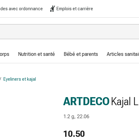
es avec ordonnance
Emplois et carrière
corps
Nutrition et santé
Bébé et parents
Articles sanitai
/
Eyeliners et kajal
ARTDECO
Kajal L
1.2 g, 22.06
10.50