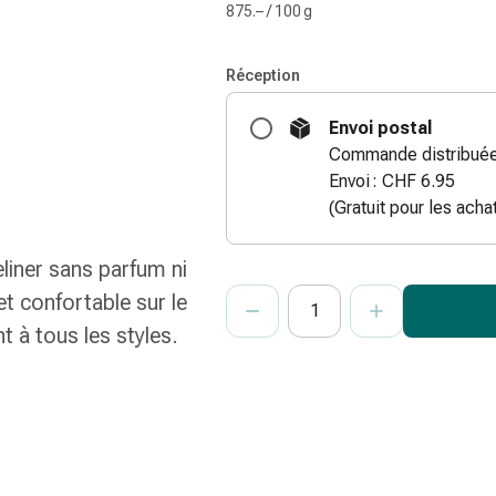
875.– / 100 g
Réception
Envoi postal
Commande distribuée 
Envoi : CHF 6.95
(Gratuit pour les ach
liner sans parfum ni
ProductDetailPage.Aria.Add
Indiquer le nombre d’unités de cet ar
Vous avez atteint la quantité maxi
Nous n’avons momentanément pas d’a
et confortable sur le
nt à tous les styles.
Le stock est limité. Nous
panier qu’une seule unité d