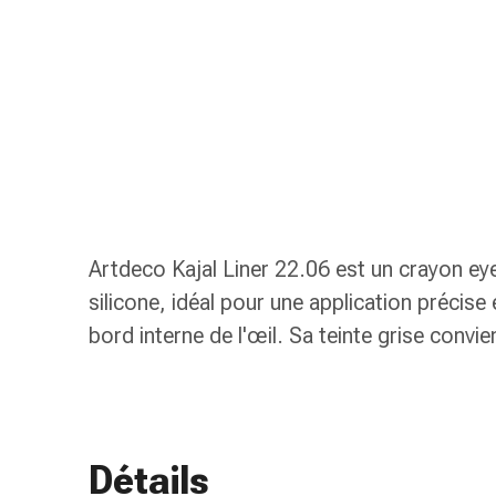
gaze
Bandes
de
compression
Pansements
adhésifs
Bandages,
rubans
et
accessoires
Artdeco Kajal Liner 22.06 est un crayon eye
Bandages
silicone, idéal pour une application précise 
et
filets
bord interne de l'œil. Sa teinte grise convie
tubulaires
Matériel
de
pansement
Brûlures
Détails
et