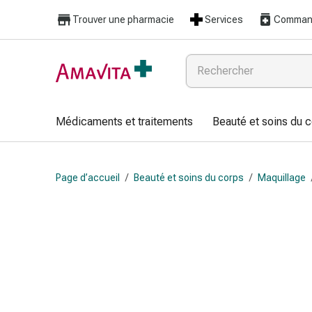
Médicaments
Trouver une pharmacie
Services
Command
et
traitements
Lésions
cutanées
et
cicatrisation
Médicaments et traitements
Beauté et soins du 
Compresses
pliées
Bandes
Page d’accueil
/
Beauté et soins du corps
/
Maquillage
élastiques
Pansements
pour
les
doigts
Sparadraps
Bandes
de