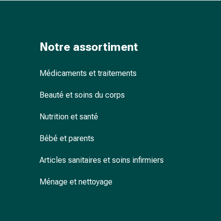
ophtalmiques
Hygiène
oculaire
Grippe
Notre assortiment
et
refroidissement
Médicaments et traitements
Bonbons
contre
Beauté et soins du corps
la
toux
Nutrition et santé
Mal
de
Bébé et parents
gorge
Grippe
Articles sanitaires et soins infirmiers
et
Ménage et nettoyage
refroidissement
Toux
Inhalateurs
et