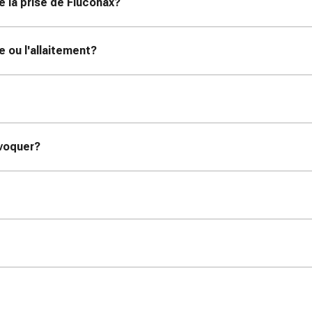
e la prise de Fluconax?
e ou l'allaitement?
ovoquer?