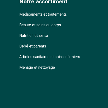
Notre assortiment
accessoires
Douche
Médicaments et traitements
nasale
Mouchoirs
Beauté et soins du corps
Rhume
Cœur
Nutrition et santé
et
circulation
Bébé et parents
sanguine
Cœur
Articles sanitaires et soins infirmiers
Bas
Ménage et nettoyage
de
compression
et
de
contention
Circulation
sanguine