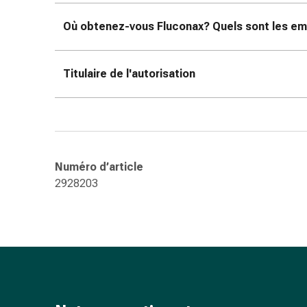
ophtalmiques
Hygiène
Où obtenez-vous Fluconax? Quels sont les emb
oculaire
Grippe
et
Titulaire de l'autorisation
refroidissement
Bonbons
contre
la
toux
Numéro d’article
Mal
2928203
de
gorge
Grippe
et
refroidissement
Toux
Inhalateurs
et