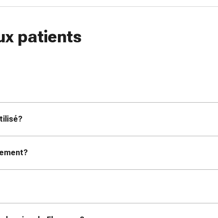
ux patients
tilisé?
itement?