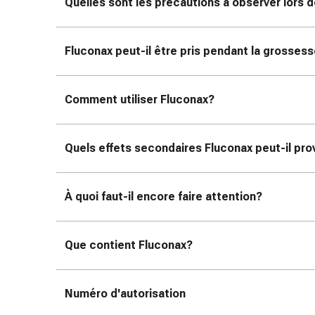
colle
Quelles sont les précautions à observer lors d
tissulaire
Pommade
Fluconax peut-il être pris pendant la grossess
vésicante
Tampons
médicaux
Comment utiliser Fluconax?
Yeux
et
oreilles
Quels effets secondaires Fluconax peut-il pr
Douleurs
auriculaires
Hygiène
À quoi faut-il encore faire attention?
des
oreilles
Gouttes
Que contient Fluconax?
ophtalmiques
Inflammation
oculaire
Numéro d'autorisation
Pansements