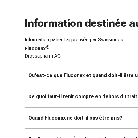
coups
de
Information destinée a
soleil
Sets
de
Information patient approuvée par Swissmedic
rechange
®
Fluconax
Pansements
Drossapharm AG
Pommades
et
désinfection
Qu'est-ce que Fluconax et quand doit-il être u
des
plaies
Pansement
De quoi faut-il tenir compte en dehors du tra
spray
Sutures
cutanées
Quand Fluconax ne doit-il pas être pris?
adhésives
et