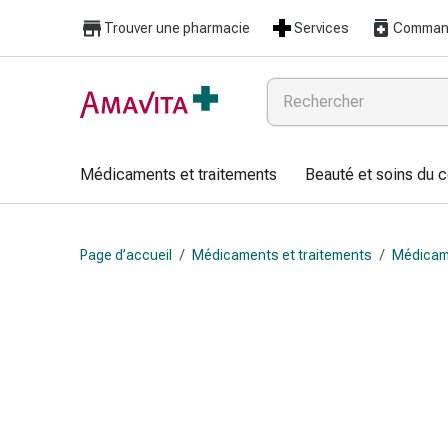
Médicaments
Trouver une pharmacie
Services
Command
et
traitements
Lésions
cutanées
et
cicatrisation
Médicaments et traitements
Beauté et soins du 
Compresses
pliées
Bandes
Page d’accueil
/
Médicaments et traitements
/
Médicam
élastiques
Pansements
pour
les
doigts
Sparadraps
Bandes
de