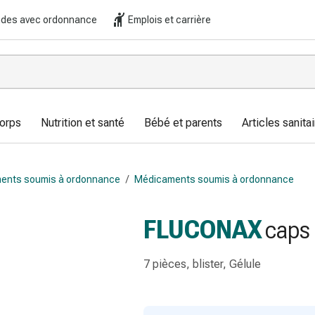
es avec ordonnance
Emplois et carrière
corps
Nutrition et santé
Bébé et parents
Articles sanitai
ents soumis à ordonnance
/
Médicaments soumis à ordonnance
FLUCONAX
caps 
7 pièces, blister, Gélule