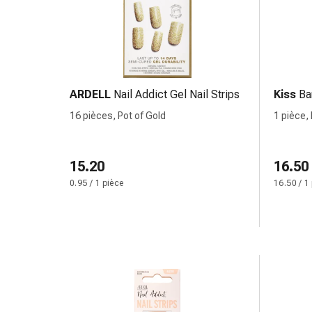
Arrêter
de
fumer
Veines
Coagulation
sanguine
ARDELL
Nail Addict Gel Nail Strips
Kiss
Ba
Troubles
16 pièces, Pot of Gold
1 pièce,
cardiaques
et
nerveux
15.20
16.50
Troubles
0.95 / 1 pièce
16.50 / 1
de
la
mémoire
et
de
la
concentration
Allergies