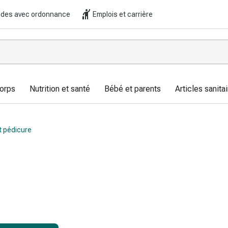
es avec ordonnance
Emplois et carrière
corps
Nutrition et santé
Bébé et parents
Articles sanitai
 pédicure