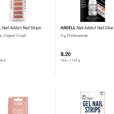
L
Nail Addict Nail Strips
ARDELL
Nail Addict Nail Glue
s, Copper Crush
5 g, Professional
8.20
pièce
164.– / 100 g