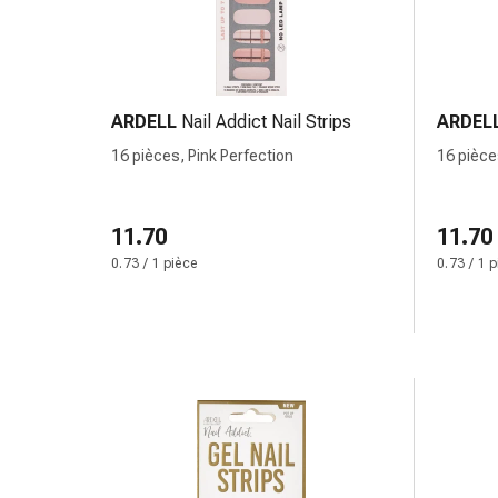
accessoires
Douche
nasale
Mouchoirs
ARDELL
Nail Addict Nail Strips
ARDEL
Rhume
Cœur
16 pièces, Pink Perfection
16 pièce
et
circulation
sanguine
11.70
11.70
Cœur
0.73 / 1 pièce
0.73 / 1 
Bas
de
compression
et
de
contention
Circulation
sanguine