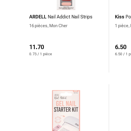
colle
tissulaire
Pommade
ARDELL
Nail Addict Nail Strips
Kiss
Po
vésicante
16 pièces, Mon Cher
1 pièce
Tampons
médicaux
Yeux
11.70
6.50
et
0.73 / 1 pièce
6.50 / 1 
oreilles
Douleurs
auriculaires
Hygiène
des
oreilles
Gouttes
ophtalmiques
Inflammation
oculaire
Pansements