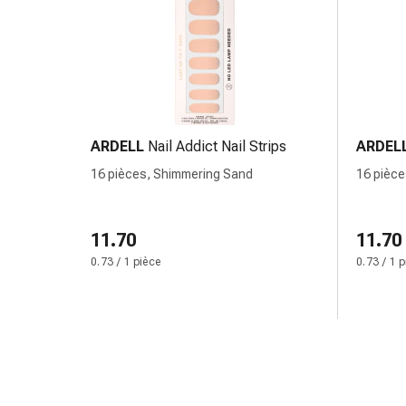
et
rhume
des
foins
Antiallergiques
Peau
Nez
ARDELL
Nail Addict Nail Strips
ARDEL
Estomac
16 pièces, Shimmering Sand
16 pièce
et
intestins
Diarrhée
11.70
11.70
Brûlures
0.73 / 1 pièce
0.73 / 1 
d’estomac
Hémorroïdes
Nausées
et
vomissements
Digestion,
flatulences