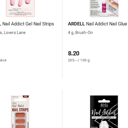
L
Nail Addict Gel Nail Strips
ARDELL
Nail Addict Nail Glue
s, Lovers Lane
4 g, Brush-On
8.20
pièce
205.– / 100 g