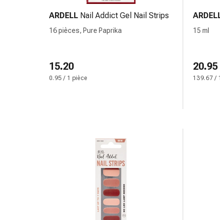
coups
ARDELL
Nail Addict Gel Nail Strips
ARDEL
de
16 pièces, Pure Paprika
15 ml
soleil
Sets
de
15.20
20.95
rechange
0.95 / 1 pièce
139.67 / 
Pansements
Pommades
et
désinfection
des
plaies
Pansement
spray
Sutures
cutanées
adhésives
et