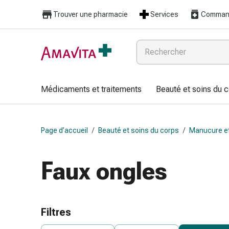
Médicaments
Trouver une pharmacie
Services
Command
et
traitements
Lésions
cutanées
et
cicatrisation
Médicaments et traitements
Beauté et soins du 
Compresses
pliées
Bandes
Page d’accueil
/
Beauté et soins du corps
/
Manucure et
élastiques
Pansements
pour
Faux ongles
les
doigts
Sparadraps
Bandes
Filtres
de