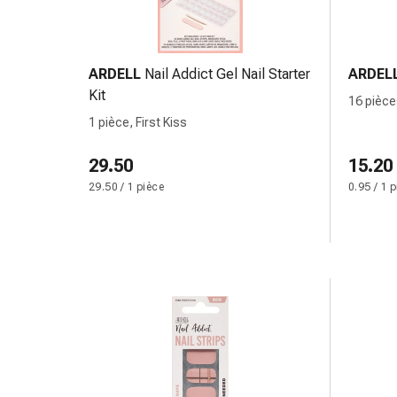
ophtalmiques
Hygiène
oculaire
Grippe
ARDELL
Nail Addict Gel Nail Starter
ARDEL
et
Kit
16 pièce
refroidissement
1 pièce, First Kiss
Bonbons
contre
29.50
15.20
la
29.50 / 1 pièce
0.95 / 1 
toux
Mal
de
gorge
Grippe
et
refroidissement
Toux
Inhalateurs
et