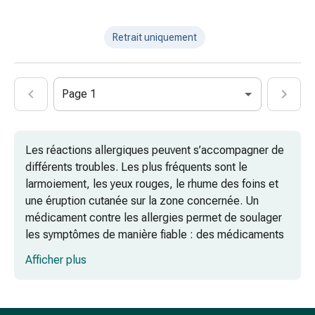
la
douleur
Thérapie
Retrait uniquement
par
le
froid
Page 1
Thérapie
par
la
Les réactions allergiques peuvent s’accompagner de
chaleur
différents troubles. Les plus fréquents sont le
Nervosité
larmoiement, les yeux rouges, le rhume des foins et
et
une éruption cutanée sur la zone concernée. Un
sommeil
médicament contre les allergies permet de soulager
Tranquillisants
les symptômes de manière fiable : des médicaments
Labilité
sont disponibles en pharmacie sans ordonnance.
de
Afficher plus
l’humeur
Les médicaments contre les allergies
Troubles
sont-ils adaptés aux enfants ?
du