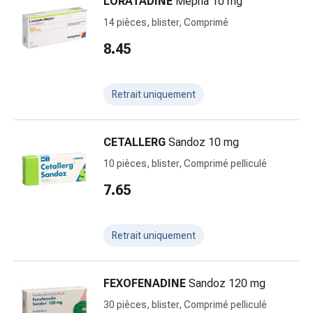
LORATADINE
Mepha 10 mg
accessoires
14 pièces, blister, Comprimé
Douche
nasale
8.45
Mouchoirs
Rhume
Retrait uniquement
Cœur
et
circulation
CETALLERG
Sandoz 10 mg
sanguine
Cœur
10 pièces, blister, Comprimé pelliculé
Bas
7.65
de
compression
et
Retrait uniquement
de
contention
Circulation
FEXOFENADINE
Sandoz 120 mg
sanguine
30 pièces, blister, Comprimé pelliculé