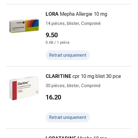
ophtalmiques
Hygiène
LORA
Mepha Allergie 10 mg
oculaire
14 pièces, blister, Comprimé
Grippe
et
9.50
refroidissement
0.68 / 1 pièce
Bonbons
contre
Retrait uniquement
la
toux
CLARITINE
cpr 10 mg blist 30 pce
Mal
de
30 pièces, blister, Comprimé
gorge
16.20
Grippe
et
refroidissement
Retrait uniquement
Toux
Inhalateurs
et