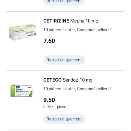
Retrait uniquement
Constipation
Affections
cutanées
CETIRIZINE
Mepha 10 mg
Eczéma
10 pièces, blister, Comprimé pelliculé
et
7.60
démangeaisons
Cors
et
Retrait uniquement
verrues
Mycoses
des
CETECO
Sandoz 10 mg
ongles
10 pièces, blister, Comprimé pelliculé
et
des
9.50
pieds
0.95 / 1 pièce
Cicatrices
Peau
Retrait uniquement
sèche