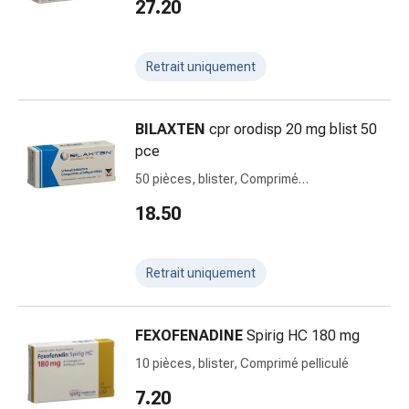
27.20
rénaux
et
vésicaux
Retrait uniquement
Douleurs
et
fièvre
BILAXTEN
cpr orodisp 20 mg blist 50
Maux
pce
de
50 pièces, blister, Comprimé
tête
orodispersible
18.50
et
migraine
Antidouleurs
Retrait uniquement
Douleurs
musculaires
et
FEXOFENADINE
Spirig HC 180 mg
articulaires
10 pièces, blister, Comprimé pelliculé
Traitement
de
7.20