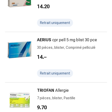
Arrêter
14.20
de
fumer
Veines
Retrait uniquement
Troubles
cardiaques
et
AERIUS
cpr pell 5 mg blist 30 pce
nerveux
30 pièces, blister, Comprimé pelliculé
Troubles
de
14.–
la
mémoire
et
Retrait uniquement
de
la
TRIOFAN
Allergie
concentration
Allergies
7 pièces, blister, Pastille
et
9.70
rhume