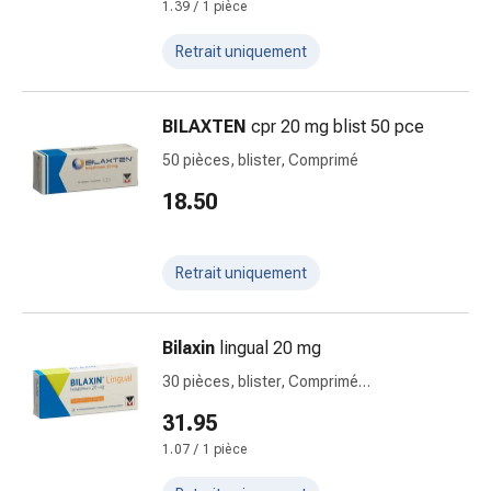
1.39 / 1 pièce
des
foins
Retrait uniquement
Antiallergiques
Peau
Nez
BILAXTEN
cpr 20 mg blist 50 pce
Estomac
50 pièces, blister, Comprimé
et
intestins
18.50
Diarrhée
Brûlures
d’estomac
Retrait uniquement
Hémorroïdes
Nausées
Bilaxin
lingual 20 mg
et
vomissements
30 pièces, blister, Comprimé
Digestion,
orodispersible
31.95
flatulences
1.07 / 1 pièce
et
ballonnements