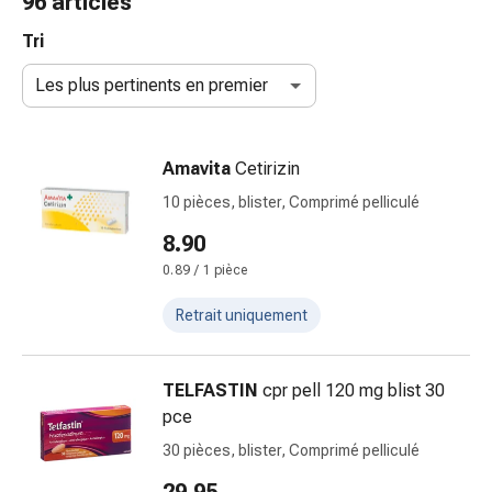
96 articles
gaze
Bandes
Tri
de
Les plus pertinents en premier
compression
Pansements
adhésifs
Amavita
Cetirizin
Bandages,
rubans
10 pièces, blister, Comprimé pelliculé
et
8.90
accessoires
0.89 / 1 pièce
Bandages
et
Retrait uniquement
filets
tubulaires
Matériel
TELFASTIN
cpr pell 120 mg blist 30
de
pce
pansement
30 pièces, blister, Comprimé pelliculé
Brûlures
et