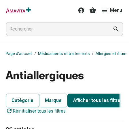
Médicaments
Menu
et
traitements
Lésions
cutanées
et
cicatrisation
Page d’accueil
/
Médicaments et traitements
/
Allergies et rhume
Compresses
pliées
Bandes
Antiallergiques
élastiques
Pansements
pour
les
Catégorie
Marque
Afficher tous les filtres
doigts
Réinitialiser tous les filtres
Sparadraps
Bandes
de