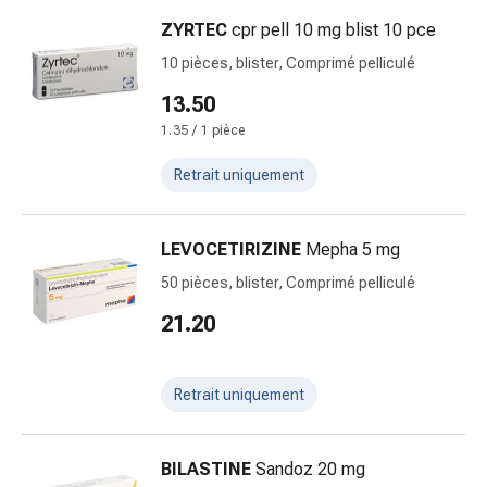
Transpiration
excessive
ZYRTEC
cpr pell 10 mg blist 10 pce
Impuretés
10 pièces, blister, Comprimé pelliculé
de
13.50
la
peau
1.35 / 1 pièce
Boutons
Retrait uniquement
de
fièvre
Éruptions
LEVOCETIRIZINE
Mepha 5 mg
cutanées
50 pièces, blister, Comprimé pelliculé
Acné
Thérapeutiques
21.20
naturels
Traitement
par
Retrait uniquement
les
fleurs
BILASTINE
Sandoz 20 mg
de