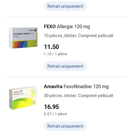
colle
Retrait uniquement
tissulaire
Pommade
vésicante
FEXO
Allergie 120 mg
Tampons
10 pièces, blister, Comprimé pelliculé
médicaux
Yeux
11.50
et
1.15 / 1 pièce
oreilles
Douleurs
Retrait uniquement
auriculaires
Hygiène
des
Amavita
Fexofénadine 120 mg
oreilles
30 pièces, blister, Comprimé pelliculé
Gouttes
16.95
ophtalmiques
Inflammation
0.57 / 1 pièce
oculaire
Retrait uniquement
Pansements