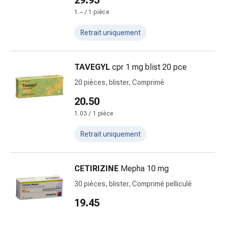
29.95
coups
1.– / 1 pièce
de
soleil
Retrait uniquement
Sets
de
TAVEGYL
cpr 1 mg blist 20 pce
rechange
Pansements
20 pièces, blister, Comprimé
Pommades
20.50
et
1.03 / 1 pièce
désinfection
des
Retrait uniquement
plaies
Pansement
spray
CETIRIZINE
Mepha 10 mg
Sutures
30 pièces, blister, Comprimé pelliculé
cutanées
19.45
adhésives
et