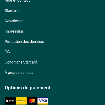
Aide et contact
et
les
Starcard
tiques
Newsletter
Vermifuges
Pincettes
Impressum
à
tiques
Protection des données
Médicaments
soumis
CG
à
ordonnance
Conditions Starcard
Médicaments
soumis
À propos de nous
à
ordonnance
Options de paiement
Troubles
intimes
Infection