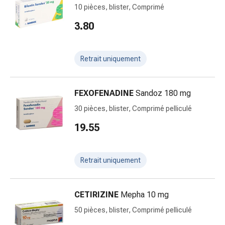
Bach
10 pièces, blister, Comprimé
Gemmothérapie
3.80
Homéopathie
Phytothérapie
Sels
Retrait uniquement
de
Schüssler
Produits
FEXOFENADINE
Sandoz 180 mg
spagyriques
30 pièces, blister, Comprimé pelliculé
Médicaments
anthroposophiques
19.55
Reins,
vessie
Retrait uniquement
et
prostate
Troubles
CETIRIZINE
Mepha 10 mg
urinaires
Prostate
50 pièces, blister, Comprimé pelliculé
Troubles