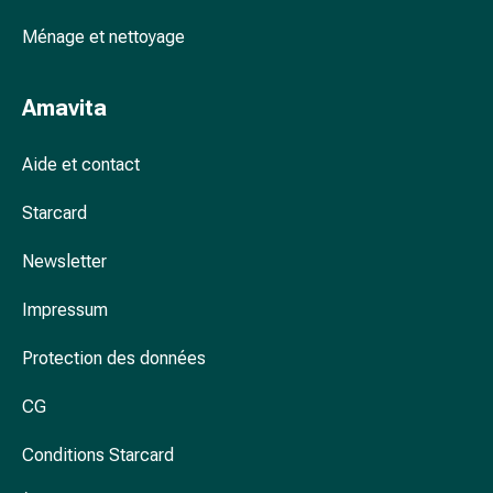
colle
tissulaire
Ménage et nettoyage
Pommade
vésicante
Amavita
Tampons
médicaux
Yeux
Aide et contact
et
Starcard
oreilles
Douleurs
Newsletter
auriculaires
Hygiène
Impressum
des
oreilles
Protection des données
Gouttes
ophtalmiques
CG
Inflammation
oculaire
Conditions Starcard
Pansements