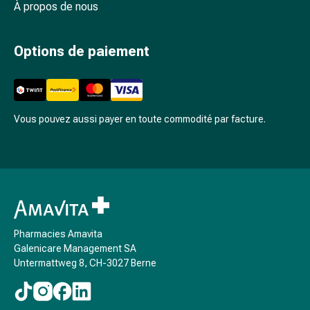
À propos de nous
ophtalmiques
Hygiène
oculaire
Options de paiement
Grippe
et
refroidissement
Bonbons
Vous pouvez aussi payer en toute commodité par facture.
contre
la
toux
Mal
de
gorge
Grippe
Pharmacies Amavita
et
Galenicare Management SA
refroidissement
Untermattweg 8, CH-3027 Berne
Toux
Inhalateurs
et