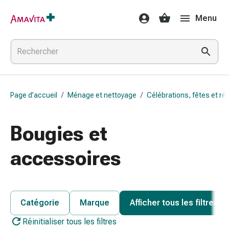
Médicaments
Menu
et
traitements
Lésions
cutanées
et
cicatrisation
Page d’accueil
/
Ménage et nettoyage
/
Célébrations, fêtes et ré
Compresses
pliées
Bandes
Bougies et
élastiques
Pansements
accessoires
pour
les
doigts
Sparadraps
Catégorie
Marque
Afficher tous les filtres
Bandes
Réinitialiser tous les filtres
de