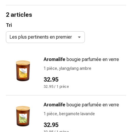
gaze
Bandes
2 articles
de
compression
Tri
Pansements
Les plus pertinents en premier
adhésifs
Bandages,
rubans
Aromalife
bougie parfumée en verre
et
accessoires
1 pièce, ylangylang ambre
Bandages
32.95
et
32.95 / 1 pièce
filets
tubulaires
Matériel
Aromalife
bougie parfumée en verre
de
1 pièce, bergamote lavande
pansement
Brûlures
32.95
et