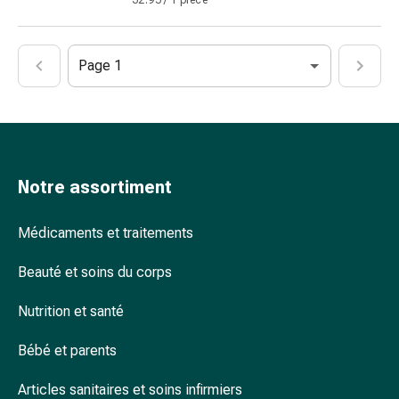
32.95 / 1 pièce
coups
de
soleil
Page 1
Sets
de
rechange
Pansements
Pommades
Notre assortiment
et
désinfection
des
Médicaments et traitements
plaies
Beauté et soins du corps
Pansement
spray
Nutrition et santé
Sutures
cutanées
Bébé et parents
adhésives
et
Articles sanitaires et soins infirmiers