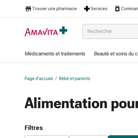
Médicaments
Trouver une pharmacie
Services
Command
et
traitements
Lésions
cutanées
et
cicatrisation
Médicaments et traitements
Beauté et soins du 
Compresses
pliées
Bandes
Page d’accueil
/
Bébé et parents
élastiques
Pansements
pour
Alimentation pou
les
doigts
Sparadraps
Bandes
Filtres
de