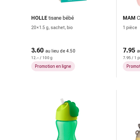
colle
tissulaire
Pommade
HOLLE
tisane bébé
MAM
C
vésicante
20 × 1.5 g, sachet, bio
1 pièce
Tampons
médicaux
Yeux
3.60
7.95
au lieu de 4.50
a
et
12.– / 100 g
7.95 / 1 
oreilles
Promotion en ligne
Promot
Douleurs
auriculaires
Hygiène
des
oreilles
Gouttes
ophtalmiques
Inflammation
oculaire
Pansements