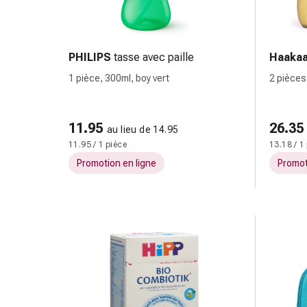
ophtalmiques
Hygiène
oculaire
Grippe
PHILIPS
tasse avec paille
Haaka
et
1 pièce, 300ml, boy vert
2 pièces
refroidissement
Bonbons
contre
11.95
26.35
au lieu de 14.95
la
11.95 / 1 pièce
13.18 / 1
toux
Promotion en ligne
Promot
Mal
de
gorge
Grippe
et
refroidissement
Toux
Inhalateurs
et