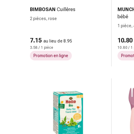
coups
BIMBOSAN
Cuillères
MUNCH
de
bébé
2 pièces, rose
soleil
1 pièce,
Sets
purée
de
7.15
10.80
rechange
au lieu de 8.95
3.58 / 1 pièce
10.80 / 1
Pansements
Pommades
Promotion en ligne
Promot
et
désinfection
des
plaies
Pansement
spray
Sutures
cutanées
adhésives
et