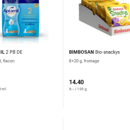
IL
2 PB DE
BIMBOSAN
Bio-snackys
l, flacon
8 × 20 g, fromage
14.40
0 ml
9.– / 100 g