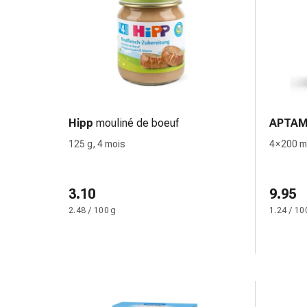
Arrêter
de
fumer
Veines
Troubles
cardiaques
et
nerveux
Hipp
mouliné de boeuf
APTAM
Troubles
125 g, 4 mois
4 × 200 m
de
la
mémoire
3.10
9.95
et
2.48 / 100 g
1.24 / 10
de
la
concentration
Allergies
et
rhume