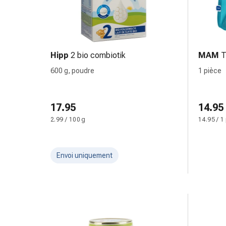
accessoires
Douche
nasale
Mouchoirs
Hipp
2 bio combiotik
MAM
T
Rhume
Cœur
600 g, poudre
1 pièce
et
circulation
sanguine
17.95
14.95
Cœur
2.99 / 100 g
14.95 / 1
Bas
de
compression
Envoi uniquement
et
de
contention
Circulation
sanguine