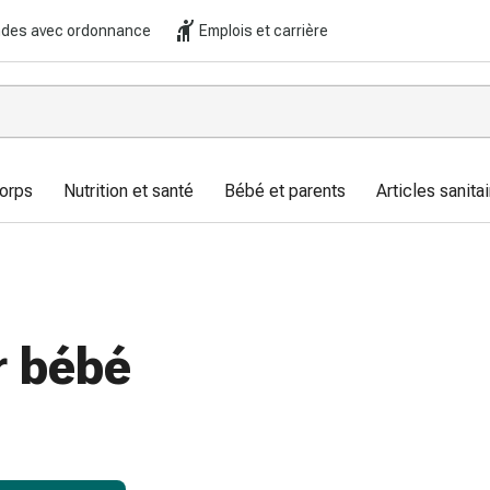
es avec ordonnance
Emplois et carrière
corps
Nutrition et santé
Bébé et parents
Articles sanitai
r bébé