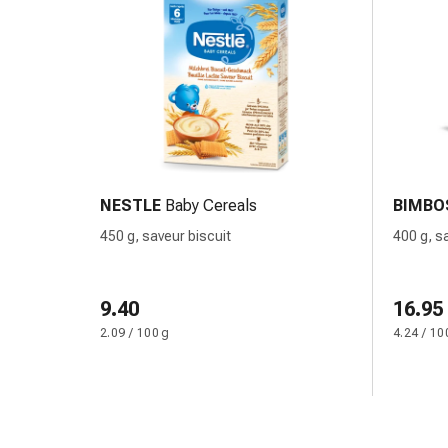
des
foins
Antiallergiques
Peau
Nez
Estomac
et
intestins
Diarrhée
NESTLE
Baby Cereals
BIMBO
Brûlures
450 g, saveur biscuit
400 g, s
d’estomac
Hémorroïdes
Nausées
9.40
16.95
et
2.09 / 100 g
4.24 / 10
vomissements
Digestion,
flatulences
et
ballonnements