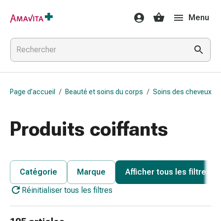
Médicaments
Menu
et
traitements
Lésions
cutanées
et
cicatrisation
Page d’accueil
/
Beauté et soins du corps
/
Soins des cheveux
Compresses
pliées
Bandes
Produits coiffants
élastiques
Pansements
pour
les
Catégorie
Marque
Afficher tous les filtres
doigts
Réinitialiser tous les filtres
Sparadraps
Bandes
de