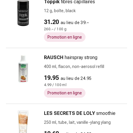
Peau
Toppik
fibres capillaires
sèche
12 g, boîte, black
Transpiration
31.20
excessive
au lieu de 39.–
Impuretés
260.– / 100 g
de
Promotion en ligne
la
peau
RAUSCH
hairspray strong
Boutons
de
400 ml, flacon, non-aerosol refill
fièvre
19.95
au lieu de 24.95
Éruptions
4.99 / 100 ml
cutanées
Acné
Promotion en ligne
Thérapeutiques
naturels
LES SECRETS DE LOLY
smoothie
Traitement
par
250 ml, tube, lait, vanille-ylang ylang
les