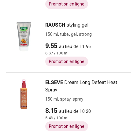
Promotion en ligne
coups
de
soleil
RAUSCH
styling gel
Sets
150 ml, tube, gel, strong
de
rechange
9.55
au lieu de 11.95
Pansements
6.37 / 100 ml
Pommades
Promotion en ligne
et
désinfection
des
ELSEVE
Dream Long Defeat Heat
plaies
Spray
Pansement
150 ml, spray, spray
spray
Sutures
8.15
au lieu de 10.20
cutanées
5.43 / 100 ml
adhésives
Promotion en ligne
et