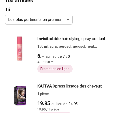
105 articles
gaze
Bandes
Tri
de
Les plus pertinents en premier
compression
Pansements
adhésifs
Invisibobble
hair styling spray coiffant
Bandages,
rubans
150 ml, spray aérosol, aérosol, heat
et
protection
6.–
au lieu de 7.50
accessoires
4.– / 100 ml
Bandages
et
Promotion en ligne
filets
tubulaires
KATIVA
Xpress lissage des cheveux
Matériel
de
1 pièce
pansement
19.95
au lieu de 24.95
Brûlures
19.95 / 1 pièce
et