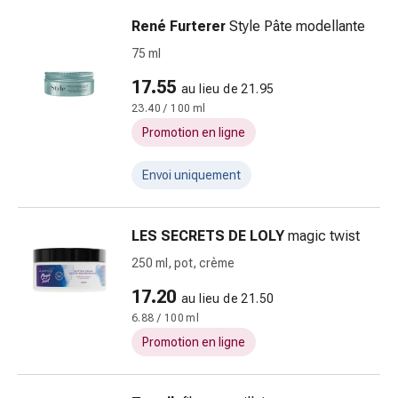
et
René Furterer
Style Pâte modellante
ballonnements
75 ml
Constipation
Affections
17.55
au lieu de 21.95
cutanées
23.40 / 100 ml
Eczéma
Promotion en ligne
et
démangeaisons
Envoi uniquement
Cors
et
verrues
LES SECRETS DE LOLY
magic twist
Mycoses
250 ml, pot, crème
des
ongles
17.20
au lieu de 21.50
et
6.88 / 100 ml
des
Promotion en ligne
pieds
Cicatrices