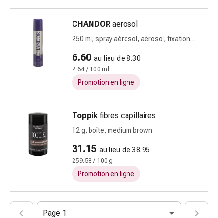
Prostate
Troubles
CHANDOR
aerosol
rénaux
250 ml, spray aérosol, aérosol, fixation
et
extra forte
vésicaux
6.60
au lieu de 8.30
Douleurs
2.64 / 100 ml
et
Promotion en ligne
fièvre
Maux
de
Toppik
fibres capillaires
tête
12 g, boîte, medium brown
et
31.15
migraine
au lieu de 38.95
Antidouleurs
259.58 / 100 g
Douleurs
Promotion en ligne
musculaires
et
articulaires
Page 1