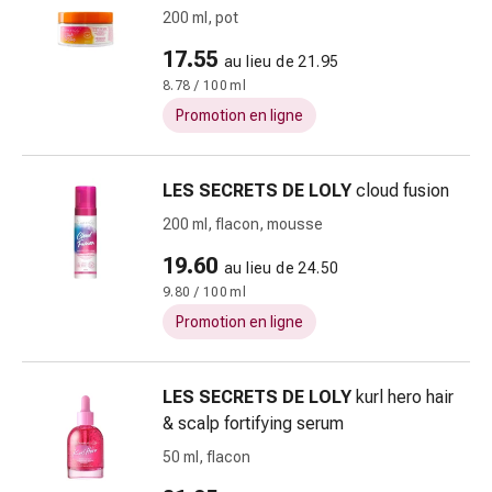
ophtalmiques
200 ml, pot
Hygiène
17.55
au lieu de 21.95
oculaire
8.78 / 100 ml
Grippe
et
Promotion en ligne
refroidissement
Bonbons
LES SECRETS DE LOLY
cloud fusion
contre
la
200 ml, flacon, mousse
toux
19.60
au lieu de 24.50
Mal
9.80 / 100 ml
de
Promotion en ligne
gorge
Grippe
et
LES SECRETS DE LOLY
kurl hero hair
refroidissement
& scalp fortifying serum
Toux
50 ml, flacon
Inhalateurs
et