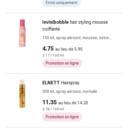
et
Envoi uniquement
rhume
des
Invisibobble
hair styling mousse
foins
coiffante
Antiallergiques
Peau
150 ml, spray aérosol, mousse, extra
Nez
volume
4.75
au lieu de 5.95
Estomac
3.17 / 100 ml
et
Promotion en ligne
intestins
Diarrhée
Brûlures
ELNETT
Hairspray
d’estomac
300 ml, spray aérosol, normale
Hémorroïdes
Nausées
11.35
au lieu de 14.20
et
3.78 / 100 ml
vomissements
Promotion en ligne
Digestion,
flatulences