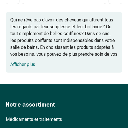
Traitement
de
la
Qui ne rêve pas d’avoir des cheveux qui attirent tous
douleur
les regards par leur souplesse et leur brillance ? Ou
Thérapie
tout simplement de belles coiffures ? Dans ce cas,
par
les produits coiffants sont indispensables dans votre
le
salle de bains. En choisissant les produits adaptés à
froid
vos besoins, vous pouvez de plus prendre soin de vos
Thérapie
cheveux et de votre cuir chevelu ou revitaliser des
par
Afficher plus
cheveux abîmés.
la
chaleur
Quels produits coiffants pour les cheveux
Nervosité
fins ?
et
sommeil
Quel produit coiffant pour quelle coiffure ?
Tranquillisants
Notre assortiment
Labilité
Produits coiffants pour les femmes
de
ménopausées ?
Médicaments et traitements
l’humeur