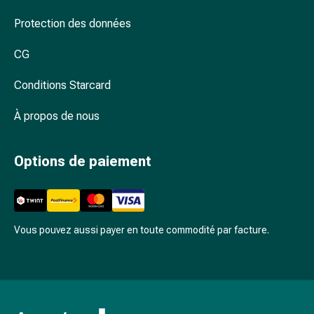
les
Protection des données
moustiques
et
CG
les
tiques
Conditions Starcard
Vermifuges
Pincettes
À propos de nous
à
tiques
Options de paiement
Médicaments
soumis
à
ordonnance
Vous pouvez aussi payer en toute commodité par facture.
Médicaments
soumis
à
ordonnance
Troubles