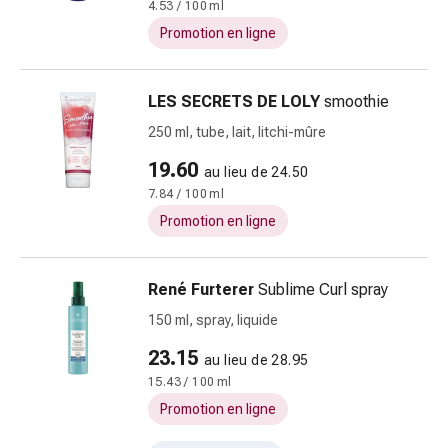
Arrêter
4.53 / 100 ml
de
Promotion en ligne
fumer
Veines
Coagulation
LES SECRETS DE LOLY
smoothie
sanguine
250 ml, tube, lait, litchi-mûre
Troubles
19.60
cardiaques
au lieu de 24.50
et
7.84 / 100 ml
nerveux
Promotion en ligne
Troubles
de
René Furterer
Sublime Curl spray
la
mémoire
150 ml, spray, liquide
et
23.15
au lieu de 28.95
de
15.43 / 100 ml
la
concentration
Promotion en ligne
Allergies