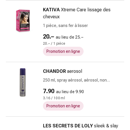
colle
tissulaire
KATIVA
Xtreme Care lissage des
Pommade
cheveux
vésicante
1 pièce, sans fer à lisser
Tampons
médicaux
20.–
au lieu de 25.–
Yeux
20.– / 1 pièce
et
Promotion en ligne
oreilles
Douleurs
auriculaires
CHANDOR
aerosol
Hygiène
250 ml, spray aérosol, aérosol, non
des
parfumé normale
7.90
oreilles
au lieu de 9.90
Gouttes
3.16 / 100 ml
ophtalmiques
Promotion en ligne
Inflammation
oculaire
LES SECRETS DE LOLY
sleek & slay
Pansements