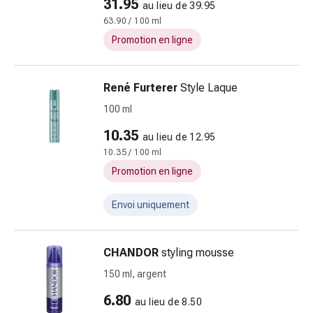
31.95
au lieu de 39.95
accessoires
63.90 / 100 ml
Douche
Promotion en ligne
nasale
Mouchoirs
Rhume
René Furterer
Style Laque
Cœur
100 ml
et
circulation
10.35
au lieu de 12.95
sanguine
10.35 / 100 ml
Cœur
Promotion en ligne
Bas
de
Envoi uniquement
compression
et
de
CHANDOR
styling mousse
contention
150 ml, argent
Circulation
sanguine
6.80
au lieu de 8.50