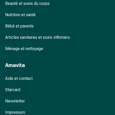
Produits coiffants : comment bien coiffer
Troubles
Beauté et soins du corps
les cheveux longs ?
du
Nutrition et santé
sommeil
Ronflement
Bébé et parents
Voies
respiratoires
Articles sanitaires et soins infirmiers
Préparations
nasales
Ménage et nettoyage
Troubles
respiratoires
Infection
Amavita
Varicelle
Métabolisme
Aide et contact
Ostéoporose
Insectes
Starcard
et
Newsletter
parasites
Protection
Impressum
contre