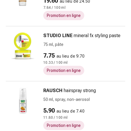
19.60
au lieu de 24.50
fleurs
7.84 / 100 ml
de
Promotion en ligne
Bach
Gemmothérapie
Homéopathie
STUDIO LINE
mineral fx styling paste
Phytothérapie
75 ml, pâte
Sels
de
7.75
au lieu de 9.70
Schüssler
10.33 / 100 ml
Produits
Promotion en ligne
spagyriques
Médicaments
anthroposophiques
RAUSCH
hairspray strong
Reins,
50 ml, spray, non-aerosol
vessie
et
5.90
au lieu de 7.40
prostate
11.80 / 100 ml
Troubles
Promotion en ligne
urinaires