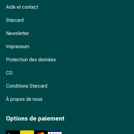
Arrêter
Aide et contact
de
fumer
Starcard
Veines
Troubles
Newsletter
cardiaques
et
Impressum
nerveux
Troubles
Protection des données
de
la
CG
mémoire
Conditions Starcard
et
de
À propos de nous
la
concentration
Allergies
Options de paiement
et
rhume