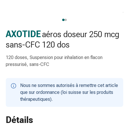
gaze
Bandes
de
compression
Pansements
AXOTIDE
aéros doseur 250 mcg
adhésifs
sans-CFC 120 dos
Bandages,
rubans
120 doses, Suspension pour inhalation en flacon
et
pressurisé, sans-CFC
accessoires
Bandages
et
Nous ne sommes autorisés à remettre cet article
filets
que sur ordonnance (loi suisse sur les produits
tubulaires
thérapeutiques).
Matériel
de
pansement
Détails
Brûlures
et