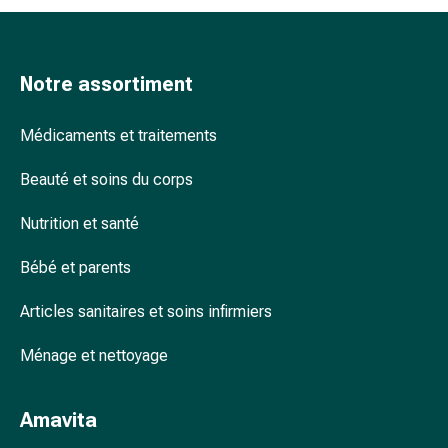
accessoires
Douche
nasale
Notre assortiment
Mouchoirs
Rhume
Médicaments et traitements
Cœur
et
Beauté et soins du corps
circulation
sanguine
Nutrition et santé
Cœur
Bas
Bébé et parents
de
compression
Articles sanitaires et soins infirmiers
et
de
Ménage et nettoyage
contention
Circulation
Amavita
sanguine