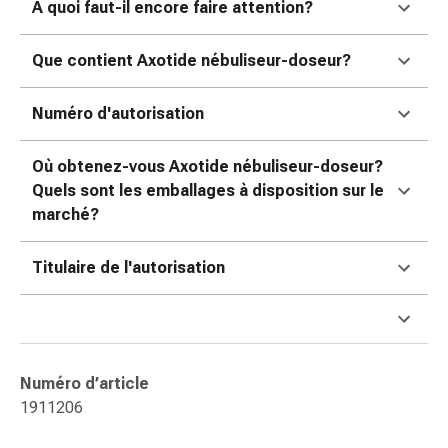
A quoi faut-il encore faire attention?
ophtalmiques
Hygiène
oculaire
Que contient Axotide nébuliseur-doseur?
Grippe
et
Numéro d'autorisation
refroidissement
Bonbons
Où obtenez-vous Axotide nébuliseur-doseur?
contre
Quels sont les emballages à disposition sur le
la
marché?
toux
Mal
Titulaire de l'autorisation
de
gorge
Grippe
et
refroidissement
Numéro d’article
Toux
1911206
Inhalateurs
et