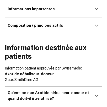
coups
Informations importantes
de
soleil
Sets
Composition / principes actifs
de
rechange
Pansements
Pommades
Information destinée aux
et
patients
désinfection
des
plaies
Information patient approuvée par Swissmedic
Pansement
Axotide nébuliseur-doseur
spray
GlaxoSmithKline AG
Sutures
cutanées
Qu'est-ce que Axotide nébuliseur-doseur et
adhésives
quand doit-il être utilisé?
et