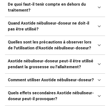
colle
De quoi faut-il tenir compte en dehors du
tissulaire
traitement?
Pommade
vésicante
Quand Axotide nébuliseur-doseur ne doit-il
Tampons
pas être utilisé?
médicaux
Yeux
et
Quelles sont les précautions à observer lors
oreilles
de l'utilisation d'Axotide nébuliseur-doseur?
Douleurs
auriculaires
Axotide nébuliseur-doseur peut-il être utilisé
Hygiène
pendant la grossesse ou l'allaitement?
des
oreilles
Comment utiliser Axotide nébuliseur-doseur?
Gouttes
ophtalmiques
Quels effets secondaires Axotide nébuliseur-
Inflammation
doseur peut-il provoquer?
oculaire
Pansements