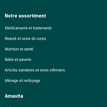
accessoires
Douche
Notre assortiment
nasale
Mouchoirs
Rhume
Médicaments et traitements
Cœur
Beauté et soins du corps
et
circulation
Nutrition et santé
sanguine
Cœur
Bébé et parents
Bas
de
Articles sanitaires et soins infirmiers
compression
et
Ménage et nettoyage
de
contention
Amavita
Circulation
sanguine