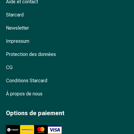
Arrêter
Aide et contact
de
Starcard
fumer
Veines
Newsletter
Troubles
cardiaques
Impressum
et
nerveux
Protection des données
Troubles
de
CG
la
mémoire
Conditions Starcard
et
À propos de nous
de
la
concentration
Options de paiement
Allergies
et
rhume