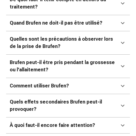
colle
traitement?
tissulaire
Pommade
vésicante
Quand Brufen ne doit-il pas être utilisé?
Tampons
médicaux
Quelles sont les précautions à observer lors
Yeux
de la prise de Brufen?
et
oreilles
Brufen peut-il être pris pendant la grossesse
Douleurs
ou l'allaitement?
auriculaires
Hygiène
Comment utiliser Brufen?
des
oreilles
Quels effets secondaires Brufen peut-il
Gouttes
provoquer?
ophtalmiques
Inflammation
oculaire
À quoi faut-il encore faire attention?
Pansements