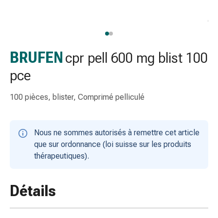
gaze
Bandes
de
compression
Pansements
BRUFEN
cpr pell 600 mg blist 100
adhésifs
pce
Bandages,
rubans
100 pièces, blister, Comprimé pelliculé
et
accessoires
Bandages
Nous ne sommes autorisés à remettre cet article
et
que sur ordonnance (loi suisse sur les produits
filets
thérapeutiques).
tubulaires
Matériel
de
Détails
pansement
Brûlures
et