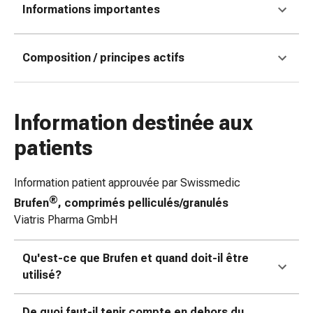
Informations importantes
coups
de
soleil
Composition / principes actifs
Sets
de
rechange
Pansements
Information destinée aux
Pommades
patients
et
désinfection
des
Information patient approuvée par Swissmedic
plaies
®
Brufen
, comprimés pelliculés/granulés
Pansement
Viatris Pharma GmbH
spray
Sutures
Qu'est-ce que Brufen et quand doit-il être
cutanées
utilisé?
adhésives
et
De quoi faut-il tenir compte en dehors du