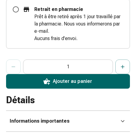
coups
Retrait en pharmacie
de
Prêt à être retiré après 1 jour travaillé par
soleil
la pharmacie. Nous vous informerons par
Sets
e-mail.
de
Aucuns frais d’envoi.
rechange
Pansements
Pommades
ProductDetailPage.Aria.AddToCartQuantityControlInst
Indiquer le nombre d’unités de cet article à ajouter au panier.
Vous avez atteint la quantité maximale commandable pour cet 
Nous n’avons momentanément pas d’autres unités de cet artic
et
désinfection
des
Ajouter au panier
plaies
Pansement
Détails
spray
Sutures
cutanées
Informations importantes
adhésives
et