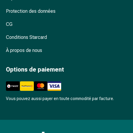
et
rhume
Protection des données
des
CG
foins
Antiallergiques
Conditions Starcard
Peau
Nez
À propos de nous
Estomac
et
intestins
Options de paiement
Diarrhée
Brûlures
d’estomac
Hémorroïdes
Vous pouvez aussi payer en toute commodité par facture.
Nausées
et
vomissements
Digestion,
flatulences