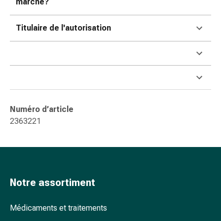
marché?
accessoires
Douche
Titulaire de l'autorisation
nasale
Mouchoirs
Rhume
Cœur
et
circulation
sanguine
Numéro d’article
Cœur
2363221
Bas
de
compression
et
de
Notre assortiment
contention
Circulation
Médicaments et traitements
sanguine