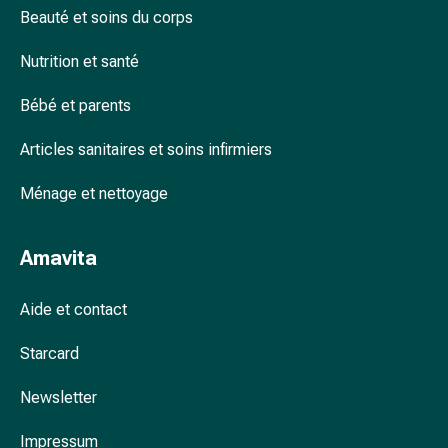
Arrêter
Beauté et soins du corps
de
fumer
Nutrition et santé
Veines
Coagulation
Bébé et parents
sanguine
Troubles
Articles sanitaires et soins infirmiers
cardiaques
Ménage et nettoyage
et
nerveux
Troubles
Amavita
de
la
Aide et contact
mémoire
et
Starcard
de
la
Newsletter
concentration
Allergies
Impressum