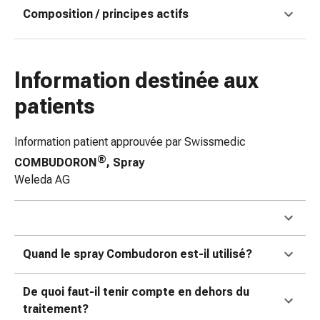
colle
Composition / principes actifs
tissulaire
Pommade
vésicante
Tampons
Information destinée aux
médicaux
patients
Yeux
et
oreilles
Information patient approuvée par Swissmedic
Douleurs
®
COMBUDORON
, Spray
auriculaires
Weleda AG
Hygiène
des
oreilles
Gouttes
Quand le spray Combudoron est-il utilisé?
ophtalmiques
Inflammation
De quoi faut-il tenir compte en dehors du
oculaire
traitement?
Pansements