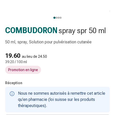
gaze
Bandes
de
compression
Pansements
COMBUDORON
spray spr 50 ml
adhésifs
Bandages,
50 ml, spray, Solution pour pulvérisation cutanée
rubans
et
19.60
au lieu de 24.50
accessoires
39.20 / 100 ml
Bandages
Promotion en ligne
et
filets
tubulaires
Réception
Matériel
Nous ne sommes autorisés à remettre cet article
de
qu’en pharmacie (loi suisse sur les produits
pansement
thérapeutiques).
Brûlures
et