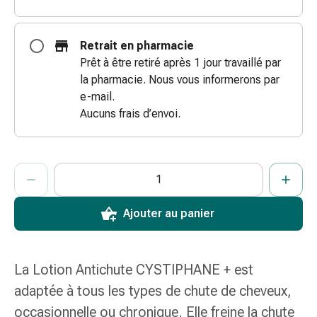
coups
de
Retrait en pharmacie
soleil
Prêt à être retiré après 1 jour travaillé par
Sets
la pharmacie. Nous vous informerons par
de
e-mail.
rechange
Aucuns frais d’envoi.
Pansements
Pommades
et
ProductDetailPage.Aria.AddToCartQuantityControlInst
désinfection
Indiquer le nombre d’unités de cet article à ajouter au panier.
Vous avez atteint la quantité maximale commandable pour cet 
Nous n’avons momentanément pas d’autres unités de cet artic
des
plaies
Ajouter au panier
Pansement
spray
Sutures
La Lotion Antichute CYSTIPHANE + est
cutanées
adhésives
adaptée à tous les types de chute de cheveux,
et
occasionnelle ou chronique. Elle freine la chute