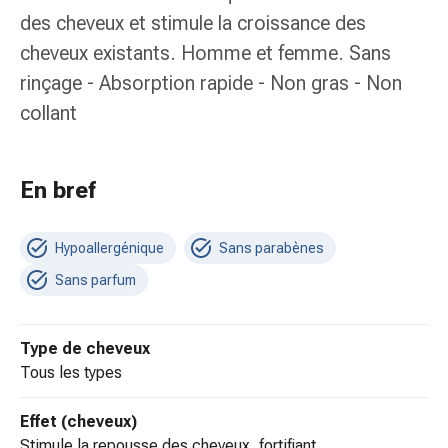
colle
des cheveux et stimule la croissance des
tissulaire
cheveux existants. Homme et femme. Sans
Pommade
vésicante
rinçage - Absorption rapide - Non gras - Non
Tampons
collant
médicaux
Yeux
et
En bref
oreilles
Douleurs
auriculaires
Hypoallergénique
Sans parabènes
Hygiène
Sans parfum
des
oreilles
Gouttes
Type de cheveux
ophtalmiques
tous les types
Inflammation
oculaire
Effet (cheveux)
Pansements
stimule la repousse des cheveux, fortifiant