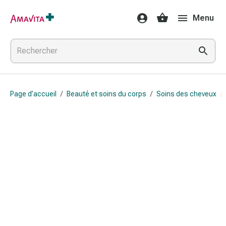
Médicaments
Menu
et
traitements
Lésions
cutanées
et
cicatrisation
Page d’accueil
/
Beauté et soins du corps
/
Soins des cheveux
/
Compresses
pliées
Bandes
élastiques
Pansements
pour
les
doigts
Sparadraps
Bandes
de