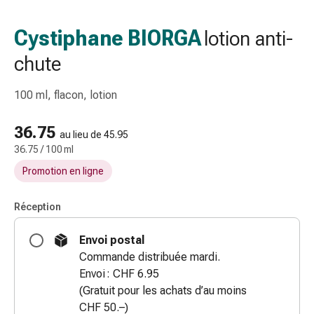
gaze
Bandes
Cystiphane BIORGA
lotion anti-
de
chute
compression
Pansements
adhésifs
100 ml, flacon, lotion
Bandages,
rubans
36.75
au lieu de 45.95
et
36.75 / 100 ml
accessoires
Promotion en ligne
Bandages
et
Réception
filets
tubulaires
Envoi postal
Matériel
Commande distribuée mardi.
de
Envoi : CHF 6.95
pansement
(Gratuit pour les achats d’au moins
Brûlures
CHF 50.–)
et