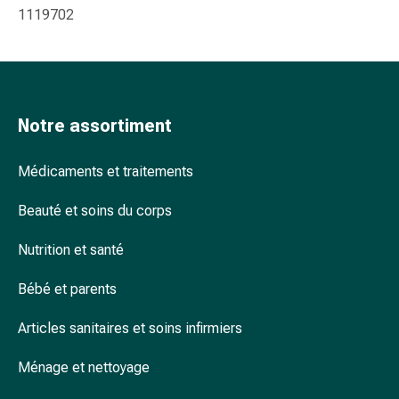
Arrêter
1119702
de
fumer
Veines
Troubles
cardiaques
Notre assortiment
et
nerveux
Médicaments et traitements
Troubles
de
Beauté et soins du corps
la
mémoire
Nutrition et santé
et
de
Bébé et parents
la
concentration
Articles sanitaires et soins infirmiers
Allergies
et
Ménage et nettoyage
rhume