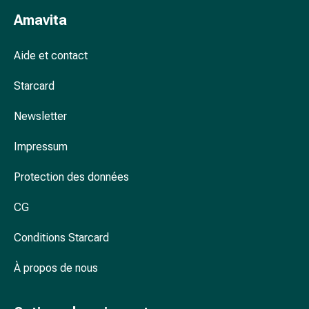
des
Amavita
foins
Antiallergiques
Aide et contact
Peau
Nez
Starcard
Estomac
et
Newsletter
intestins
Diarrhée
Impressum
Brûlures
d’estomac
Protection des données
Hémorroïdes
Nausées
CG
et
Conditions Starcard
vomissements
Digestion,
À propos de nous
flatulences
et
ballonnements