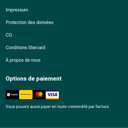
Arrêter
de
Impressum
fumer
Veines
Protection des données
Troubles
CG
cardiaques
et
Conditions Starcard
nerveux
Troubles
À propos de nous
de
la
mémoire
Options de paiement
et
de
la
concentration
Vous pouvez aussi payer en toute commodité par facture.
Allergies
et
rhume