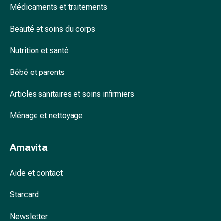
Médicaments et traitements
accessoires
Douche
Beauté et soins du corps
nasale
Mouchoirs
Nutrition et santé
Rhume
Cœur
Bébé et parents
et
circulation
Articles sanitaires et soins infirmiers
sanguine
Ménage et nettoyage
Cœur
Bas
de
Amavita
compression
et
Aide et contact
de
contention
Starcard
Circulation
sanguine
Newsletter