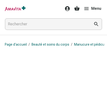
Médicaments
Menu
et
traitements
Lésions
cutanées
et
cicatrisation
Page d’accueil
/
Beauté et soins du corps
/
Manucure et pédicur
Compresses
pliées
Bandes
élastiques
Pansements
pour
les
doigts
Sparadraps
Bandes
de