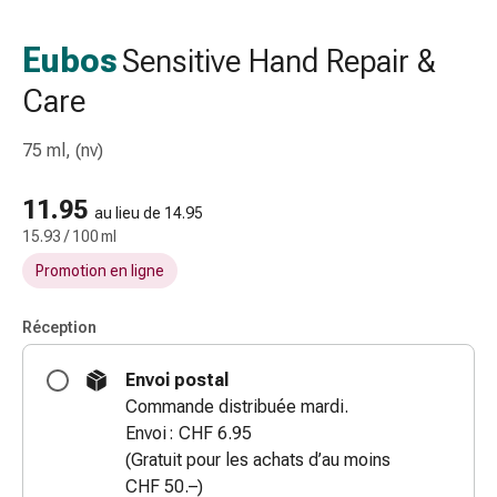
gaze
Bandes
Eubos
Sensitive Hand Repair &
de
Care
compression
Pansements
adhésifs
75 ml, (nv)
Bandages,
rubans
11.95
au lieu de 14.95
et
15.93 / 100 ml
accessoires
Promotion en ligne
Bandages
et
Réception
filets
tubulaires
Envoi postal
Matériel
Commande distribuée mardi.
de
Envoi : CHF 6.95
pansement
(Gratuit pour les achats d’au moins
Brûlures
CHF 50.–)
et