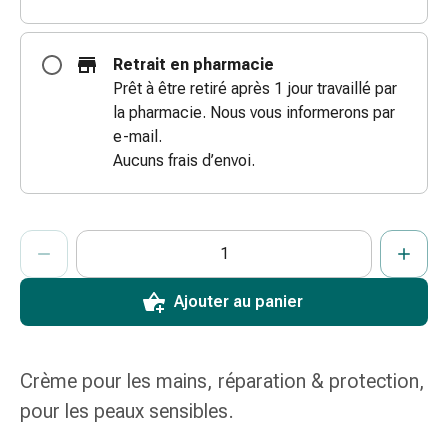
coups
de
Retrait en pharmacie
soleil
Prêt à être retiré après 1 jour travaillé par
Sets
la pharmacie. Nous vous informerons par
de
e-mail.
rechange
Aucuns frais d’envoi.
Pansements
Pommades
et
ProductDetailPage.Aria.AddToCartQuantityControlInst
désinfection
Indiquer le nombre d’unités de cet article à ajouter au panier.
Vous avez atteint la quantité maximale commandable pour cet 
Nous n’avons momentanément pas d’autres unités de cet artic
des
plaies
Ajouter au panier
Pansement
spray
Sutures
Crème pour les mains, réparation & protection,
cutanées
adhésives
pour les peaux sensibles.
et