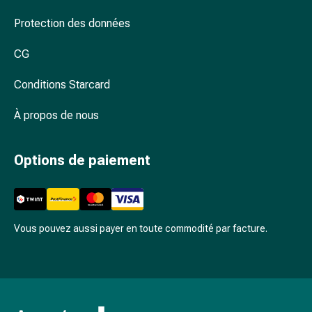
Arrêter
de
Protection des données
fumer
Veines
CG
Coagulation
Conditions Starcard
sanguine
Troubles
À propos de nous
cardiaques
et
nerveux
Options de paiement
Troubles
de
la
mémoire
Vous pouvez aussi payer en toute commodité par facture.
et
de
la
concentration
Allergies