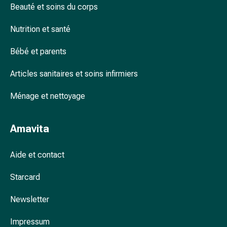
Beauté et soins du corps
accessoires
Douche
Nutrition et santé
nasale
Mouchoirs
Bébé et parents
Rhume
Cœur
Articles sanitaires et soins infirmiers
et
circulation
Ménage et nettoyage
sanguine
Cœur
Amavita
Bas
de
Aide et contact
compression
et
Starcard
de
contention
Newsletter
Circulation
sanguine
Impressum