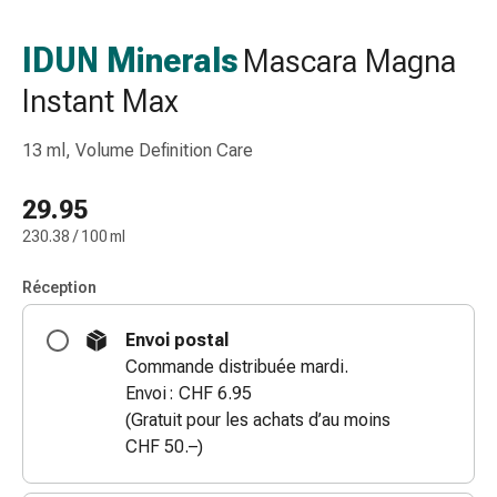
gaze
Bandes
IDUN Minerals
Mascara Magna
de
Instant Max
compression
Pansements
adhésifs
13 ml, Volume Definition Care
Bandages,
rubans
29.95
et
230.38 / 100 ml
accessoires
Bandages
Réception
et
filets
Envoi postal
tubulaires
Commande distribuée mardi.
Matériel
Envoi : CHF 6.95
de
(Gratuit pour les achats d’au moins
pansement
CHF 50.–)
Brûlures
et