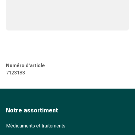
ophtalmiques
Hygiène
oculaire
Grippe
et
refroidissement
Bonbons
contre
la
Numéro d’article
toux
7123183
Mal
de
gorge
Grippe
et
Notre assortiment
refroidissement
Toux
Médicaments et traitements
Inhalateurs
et