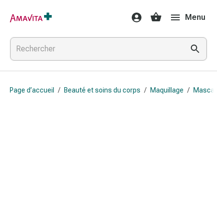
Médicaments
Menu
et
traitements
Lésions
cutanées
et
cicatrisation
Page d’accueil
/
Beauté et soins du corps
/
Maquillage
/
Mascar
Compresses
pliées
Bandes
élastiques
Pansements
pour
les
doigts
Sparadraps
Bandes
de