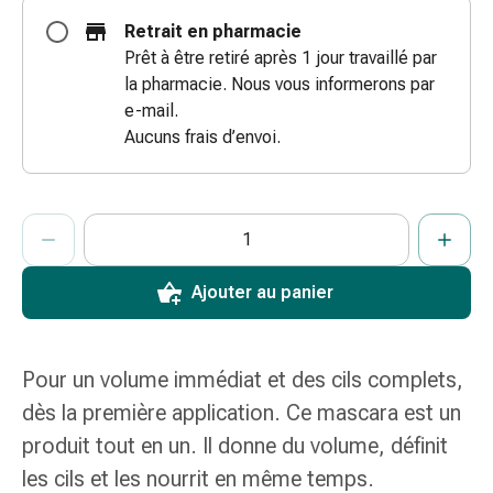
coups
Retrait en pharmacie
de
Prêt à être retiré après 1 jour travaillé par
soleil
la pharmacie. Nous vous informerons par
Sets
e-mail.
de
Aucuns frais d’envoi.
rechange
Pansements
Pommades
ProductDetailPage.Aria.AddToCartQuantityControlInst
Indiquer le nombre d’unités de cet article à ajouter au panier.
Vous avez atteint la quantité maximale commandable pour cet 
Nous n’avons momentanément pas d’autres unités de cet artic
et
désinfection
des
Ajouter au panier
plaies
Pansement
spray
Pour un volume immédiat et des cils complets,
Sutures
dès la première application. Ce mascara est un
cutanées
produit tout en un. Il donne du volume, définit
adhésives
et
les cils et les nourrit en même temps.