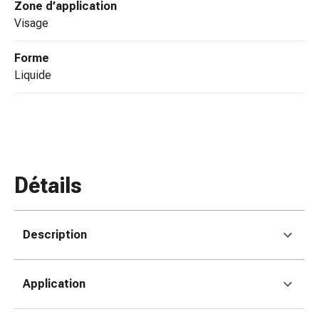
Zone d’application
ophtalmiques
visage
Hygiène
oculaire
Forme
Grippe
liquide
et
refroidissement
Bonbons
contre
la
toux
Mal
Détails
de
gorge
Grippe
Description
et
refroidissement
Toux
Application
Inhalateurs
et