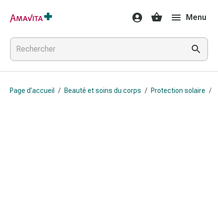
Médicaments
Menu
et
traitements
Lésions
cutanées
et
cicatrisation
Page d’accueil
/
Beauté et soins du corps
/
Protection solaire
/
Compresses
pliées
Bandes
élastiques
Pansements
pour
les
doigts
Sparadraps
Bandes
de