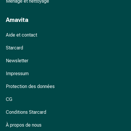
Ménage et nettoyage
des
foins
Antiallergiques
Amavita
Peau
Nez
Aide et contact
Estomac
et
Starcard
intestins
Diarrhée
Newsletter
Brûlures
d’estomac
Impressum
Hémorroïdes
Protection des données
Nausées
et
CG
vomissements
Digestion,
Conditions Starcard
flatulences
et
À propos de nous
ballonnements