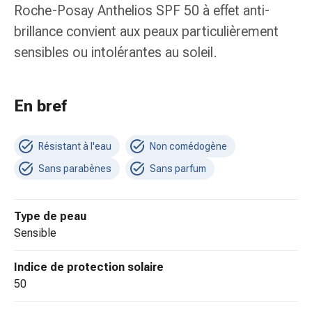
colle
Roche-Posay Anthelios SPF 50 à effet anti-
tissulaire
brillance convient aux peaux particulièrement
Pommade
sensibles ou intolérantes au soleil.
vésicante
Tampons
médicaux
Yeux
En bref
et
oreilles
Résistant à l'eau
Non comédogène
Douleurs
auriculaires
Sans parabènes
Sans parfum
Hygiène
des
Type de peau
oreilles
sensible
Gouttes
ophtalmiques
Indice de protection solaire
Inflammation
50
oculaire
Pansements