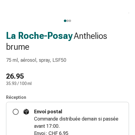
gaze
Bandes
de
compression
Pansements
La Roche-Posay
Anthelios
adhésifs
brume
Bandages,
rubans
75 ml, aérosol, spray, LSF50
et
accessoires
26.95
Bandages
et
35.93 / 100 ml
filets
tubulaires
Réception
Matériel
Envoi postal
de
Commande distribuée demain si passée
pansement
avant 17:00.
Brûlures
Envoi : CHF 6.95
et