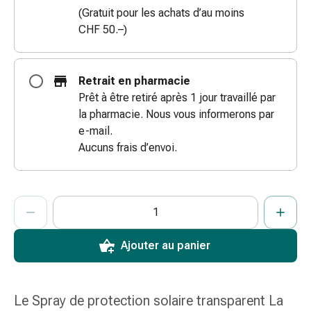
(Gratuit pour les achats d’au moins
coups
CHF 50.–)
de
soleil
Sets
de
Retrait en pharmacie
rechange
Prêt à être retiré après 1 jour travaillé par
Pansements
la pharmacie. Nous vous informerons par
Pommades
e-mail.
et
Aucuns frais d’envoi.
désinfection
des
plaies
ProductDetailPage.Aria.AddToCartQuantityControlInst
Indiquer le nombre d’unités de cet article à ajouter au panier.
Vous avez atteint la quantité maximale commandable pour cet 
Nous n’avons momentanément pas d’autres unités de cet artic
Pansement
spray
Ajouter au panier
Sutures
cutanées
adhésives
et
Le Spray de protection solaire transparent La