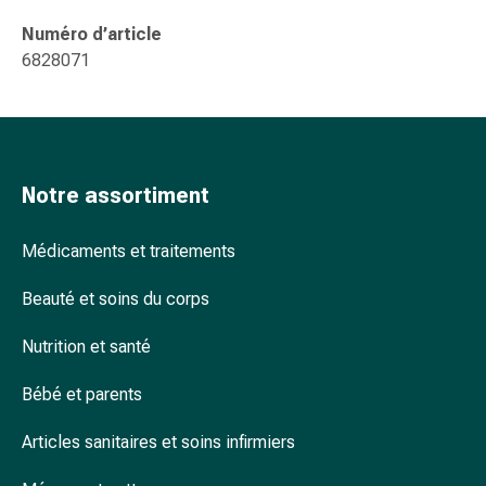
Arrêter
de
Numéro d’article
fumer
6828071
Veines
Troubles
cardiaques
et
nerveux
Notre assortiment
Troubles
de
Médicaments et traitements
la
mémoire
Beauté et soins du corps
et
de
Nutrition et santé
la
concentration
Bébé et parents
Allergies
Articles sanitaires et soins infirmiers
et
rhume