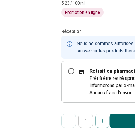
5.23 / 100 ml
Promotion en ligne
Réception
Nous ne sommes autorisés à 
suisse sur les produits thér
Retrait en pharmac
Prêt à être retiré apr
informerons par e-mai
Aucuns frais d’envoi.
ProductDetailPage.Aria.Add
Indiquer le nombre d’unités de cet ar
Vous avez atteint la quantité maxi
Nous n’avons momentanément pas d’a