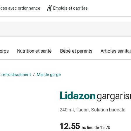
es avec ordonnance
Emplois et carrière
corps
Nutrition et santé
Bébé et parents
Articles sanitai
t refroidissement
/
Mal de gorge
Lidazon
gargari
240 ml, flacon, Solution buccale
12.55
au lieu de 15.70