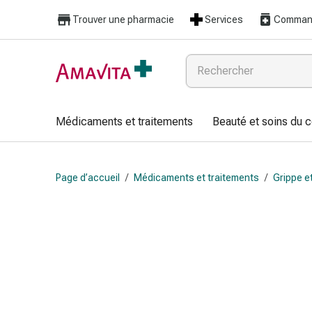
Médicaments
Trouver une pharmacie
Services
Command
et
traitements
Lésions
cutanées
et
cicatrisation
Médicaments et traitements
Beauté et soins du 
Compresses
pliées
Bandes
Page d’accueil
/
Médicaments et traitements
/
Grippe e
élastiques
Pansements
pour
les
doigts
Sparadraps
Bandes
de