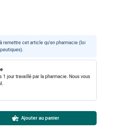
remettre cet article qu’en pharmacie (loi
apeutiques).
ie
ès 1 jour travaillé par la pharmacie. Nous vous
l.
ToCartQuantityControlInstruction
ticle à ajouter au panier.
male commandable pour cet article.
utres unités de cet article en stock
Ajouter au panier