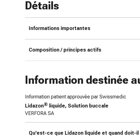
Détails
coups
de
soleil
Informations importantes
Sets
de
rechange
Composition / principes actifs
Pansements
Pommades
et
désinfection
Information destinée a
des
plaies
Pansement
Information patient approuvée par Swissmedic
spray
®
Lidazon
liquide, Solution buccale
Sutures
VERFORA SA
cutanées
adhésives
Qu'est-ce que Lidazon liquide et quand doit-il 
et