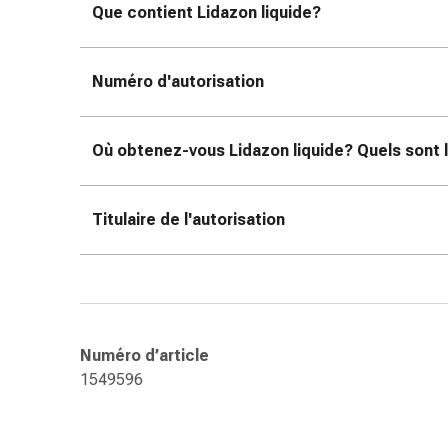
ophtalmiques
Que contient Lidazon liquide?
Hygiène
oculaire
Numéro d'autorisation
Grippe
et
refroidissement
Où obtenez-vous Lidazon liquide? Quels sont l
Bonbons
contre
la
Titulaire de l'autorisation
toux
Mal
de
gorge
Grippe
et
Numéro d’article
refroidissement
1549596
Toux
Inhalateurs
et