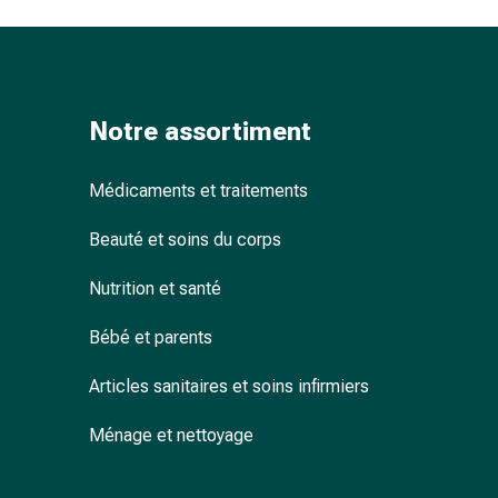
accessoires
Douche
nasale
Mouchoirs
Notre assortiment
Rhume
Cœur
et
Médicaments et traitements
circulation
sanguine
Beauté et soins du corps
Cœur
Bas
Nutrition et santé
de
Bébé et parents
compression
et
Articles sanitaires et soins infirmiers
de
contention
Ménage et nettoyage
Circulation
sanguine