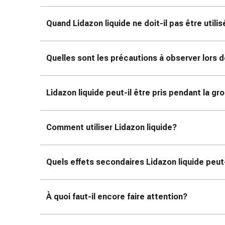
colle
tissulaire
Quand Lidazon liquide ne doit-il pas être utilis
Pommade
vésicante
Tampons
Quelles sont les précautions à observer lors de
médicaux
Yeux
et
Lidazon liquide peut-il être pris pendant la gr
oreilles
Douleurs
auriculaires
Comment utiliser Lidazon liquide?
Hygiène
des
oreilles
Quels effets secondaires Lidazon liquide peut
Gouttes
ophtalmiques
Inflammation
À quoi faut-il encore faire attention?
oculaire
Pansements