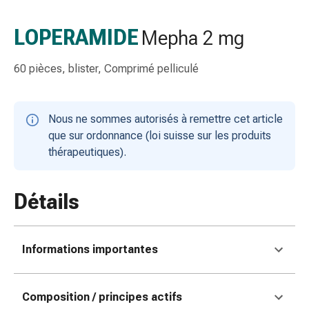
gaze
Bandes
LOPERAMIDE
Mepha 2 mg
de
compression
60 pièces, blister, Comprimé pelliculé
Pansements
adhésifs
Bandages,
Nous ne sommes autorisés à remettre cet article
rubans
que sur ordonnance (loi suisse sur les produits
et
thérapeutiques).
accessoires
Bandages
et
Détails
filets
tubulaires
Matériel
Informations importantes
de
pansement
Brûlures
Composition / principes actifs
et