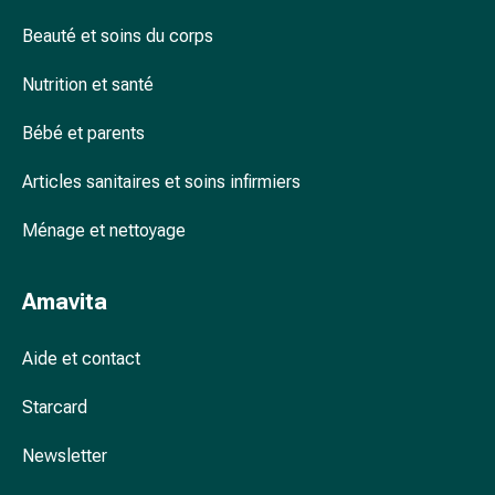
accessoires
Beauté et soins du corps
Douche
nasale
Nutrition et santé
Mouchoirs
Rhume
Bébé et parents
Cœur
et
Articles sanitaires et soins infirmiers
circulation
Ménage et nettoyage
sanguine
Cœur
Bas
Amavita
de
compression
Aide et contact
et
de
Starcard
contention
Circulation
Newsletter
sanguine