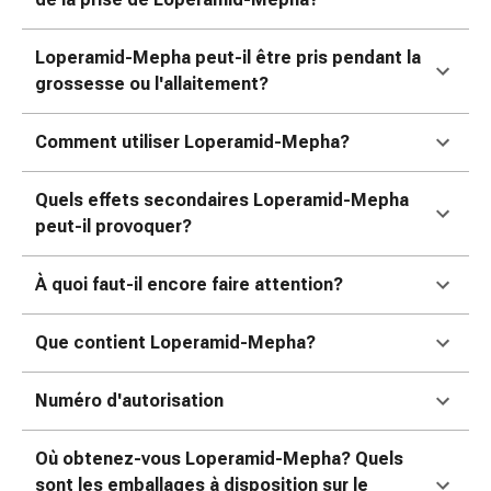
colle
tissulaire
Pommade
Loperamid-Mepha peut-il être pris pendant la
vésicante
grossesse ou l'allaitement?
Tampons
médicaux
Comment utiliser Loperamid-Mepha?
Yeux
et
Quels effets secondaires Loperamid-Mepha
oreilles
peut-il provoquer?
Douleurs
auriculaires
À quoi faut-il encore faire attention?
Hygiène
des
Que contient Loperamid-Mepha?
oreilles
Gouttes
ophtalmiques
Numéro d'autorisation
Inflammation
oculaire
Où obtenez-vous Loperamid-Mepha? Quels
Pansements
sont les emballages à disposition sur le