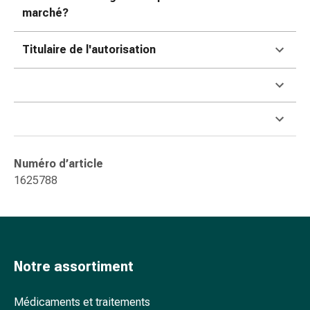
ophtalmiques
marché?
Hygiène
oculaire
Titulaire de l'autorisation
Grippe
et
refroidissement
Bonbons
contre
la
toux
Numéro d’article
Mal
1625788
de
gorge
Grippe
et
refroidissement
Notre assortiment
Toux
Inhalateurs
Médicaments et traitements
et