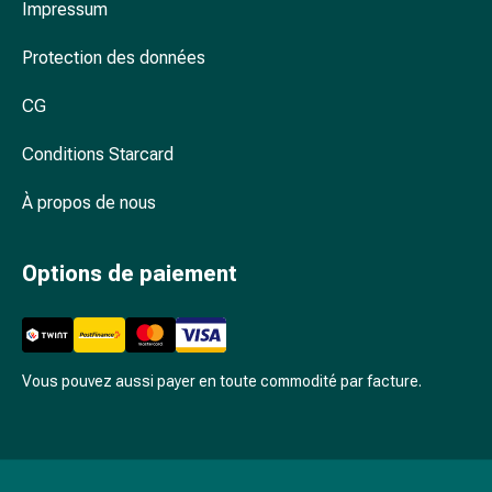
Arrêter
Impressum
de
fumer
Protection des données
Veines
CG
Troubles
cardiaques
Conditions Starcard
et
nerveux
À propos de nous
Troubles
de
la
Options de paiement
mémoire
et
de
la
Vous pouvez aussi payer en toute commodité par facture.
concentration
Allergies
et
rhume