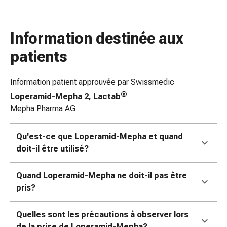
coups
de
soleil
Information destinée aux
Sets
patients
de
rechange
Information patient approuvée par Swissmedic
Pansements
Pommades
®
Loperamid-Mepha 2, Lactab
et
Mepha Pharma AG
désinfection
des
Qu'est-ce que Loperamid-Mepha et quand
plaies
doit-il être utilisé?
Pansement
spray
Quand Loperamid-Mepha ne doit-il pas être
Sutures
pris?
cutanées
adhésives
Quelles sont les précautions à observer lors
et
de la prise de Loperamid-Mepha?