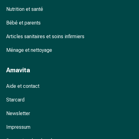
accessoires
Nutrition et santé
Douche
nasale
Bébé et parents
Mouchoirs
Rhume
Articles sanitaires et soins infirmiers
Cœur
Ménage et nettoyage
et
circulation
sanguine
Amavita
Cœur
Bas
Aide et contact
de
compression
Starcard
et
de
Newsletter
contention
Circulation
Impressum
sanguine