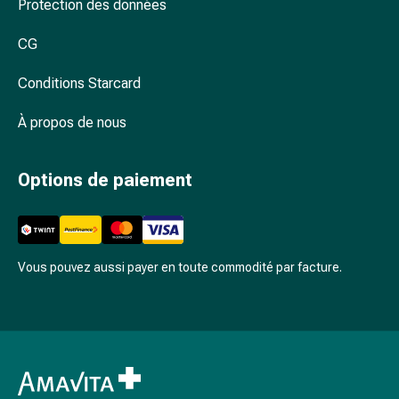
Arrêter
Protection des données
de
CG
fumer
Veines
Conditions Starcard
Coagulation
sanguine
À propos de nous
Troubles
cardiaques
et
Options de paiement
nerveux
Troubles
de
la
Vous pouvez aussi payer en toute commodité par facture.
mémoire
et
de
la
concentration
Allergies