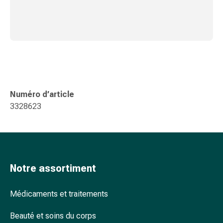
ophtalmiques
Hygiène
oculaire
Grippe
et
refroidissement
Bonbons
contre
Numéro d’article
la
3328623
toux
Mal
de
gorge
Grippe
Notre assortiment
et
refroidissement
Médicaments et traitements
Toux
Inhalateurs
Beauté et soins du corps
et