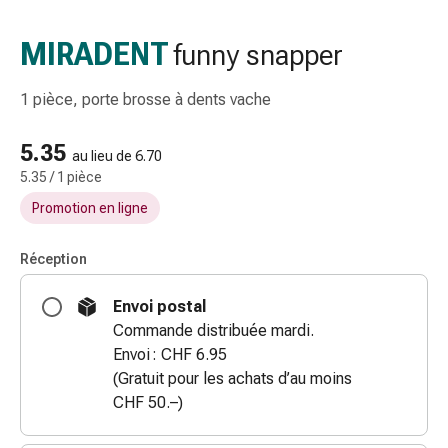
gaze
Bandes
MIRADENT
funny snapper
de
compression
1 pièce, porte brosse à dents vache
Pansements
adhésifs
5.35
Bandages,
au lieu de 6.70
5.35 / 1 pièce
rubans
et
Promotion en ligne
accessoires
Bandages
Réception
et
filets
Envoi postal
tubulaires
Commande distribuée mardi.
Matériel
Envoi : CHF 6.95
de
(Gratuit pour les achats d’au moins
pansement
CHF 50.–)
Brûlures
et