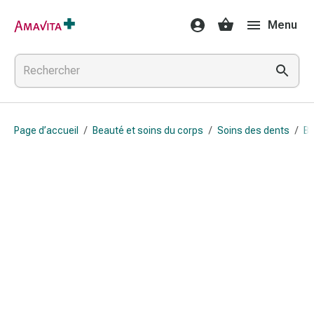
Médicaments
Menu
et
traitements
Lésions
cutanées
et
cicatrisation
Page d’accueil
/
Beauté et soins du corps
/
Soins des dents
/
Br
Compresses
pliées
Bandes
élastiques
Pansements
pour
les
doigts
Sparadraps
Bandes
de