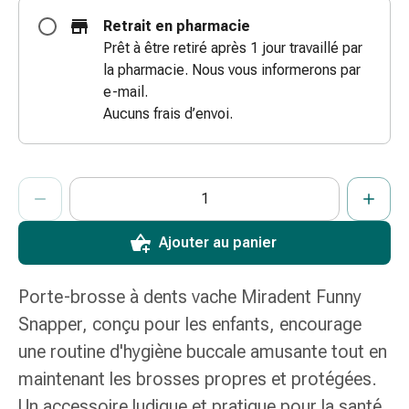
coups
Retrait en pharmacie
de
Prêt à être retiré après 1 jour travaillé par
soleil
la pharmacie. Nous vous informerons par
Sets
e-mail.
de
Aucuns frais d’envoi.
rechange
Pansements
Pommades
ProductDetailPage.Aria.AddToCartQuantityControlInst
Indiquer le nombre d’unités de cet article à ajouter au panier.
Vous avez atteint la quantité maximale commandable pour cet 
Nous n’avons momentanément pas d’autres unités de cet artic
et
désinfection
des
Ajouter au panier
plaies
Pansement
Porte-brosse à dents vache Miradent Funny
spray
Snapper, conçu pour les enfants, encourage
Sutures
cutanées
une routine d'hygiène buccale amusante tout en
adhésives
maintenant les brosses propres et protégées.
et
Un accessoire ludique et pratique pour la santé