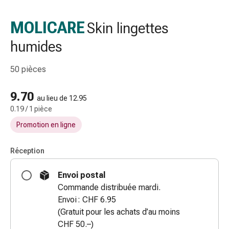
gaze
Bandes
MOLICARE
Skin lingettes
de
humides
compression
Pansements
adhésifs
50 pièces
Bandages,
rubans
9.70
au lieu de 12.95
et
0.19 / 1 pièce
accessoires
Promotion en ligne
Bandages
et
Réception
filets
tubulaires
Envoi postal
Matériel
Commande distribuée mardi.
de
Envoi : CHF 6.95
pansement
(Gratuit pour les achats d’au moins
Brûlures
CHF 50.–)
et