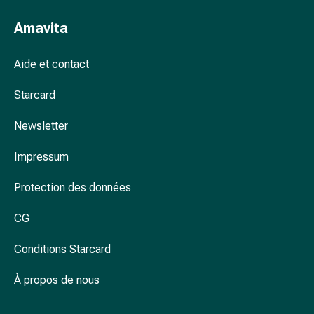
Arrêter
de
Amavita
fumer
Veines
Aide et contact
Troubles
cardiaques
Starcard
et
nerveux
Newsletter
Troubles
de
Impressum
la
mémoire
Protection des données
et
CG
de
la
Conditions Starcard
concentration
Allergies
À propos de nous
et
rhume