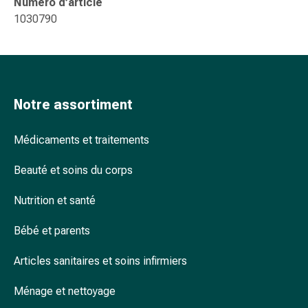
Numéro d’article
accessoires
1030790
Douche
nasale
Mouchoirs
Rhume
Cœur
Notre assortiment
et
circulation
Médicaments et traitements
sanguine
Cœur
Beauté et soins du corps
Bas
de
Nutrition et santé
compression
et
Bébé et parents
de
contention
Articles sanitaires et soins infirmiers
Circulation
Ménage et nettoyage
sanguine