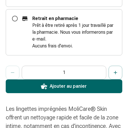
coups
de
Retrait en pharmacie
soleil
Prêt à être retiré après 1 jour travaillé par
Sets
la pharmacie. Nous vous informerons par
de
e-mail.
rechange
Aucuns frais d’envoi.
Pansements
Pommades
et
ProductDetailPage.Aria.AddToCartQuantityControlInst
désinfection
Indiquer le nombre d’unités de cet article à ajouter au panier.
Vous avez atteint la quantité maximale commandable pour cet 
Nous n’avons momentanément pas d’autres unités de cet artic
des
plaies
Ajouter au panier
Pansement
spray
Sutures
Les lingettes imprégnées MoliCare® Skin
cutanées
adhésives
offrent un nettoyage rapide et facile de la zone
et
intime, notamment en cas d'incontinence. Avec