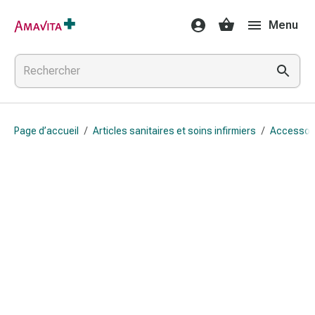
Médicaments
Menu
et
traitements
Lésions
cutanées
et
cicatrisation
Page d’accueil
/
Articles sanitaires et soins infirmiers
/
Accessoir
Compresses
pliées
Bandes
élastiques
Pansements
pour
les
doigts
Sparadraps
Bandes
de