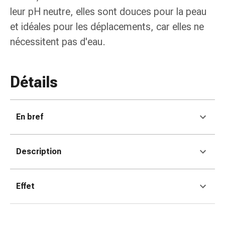
colle
leur pH neutre, elles sont douces pour la peau
tissulaire
et idéales pour les déplacements, car elles ne
Pommade
vésicante
nécessitent pas d'eau.
Tampons
médicaux
Yeux
Détails
et
oreilles
Douleurs
En bref
auriculaires
Hygiène
des
Description
oreilles
Gouttes
ophtalmiques
Effet
Inflammation
oculaire
Pansements