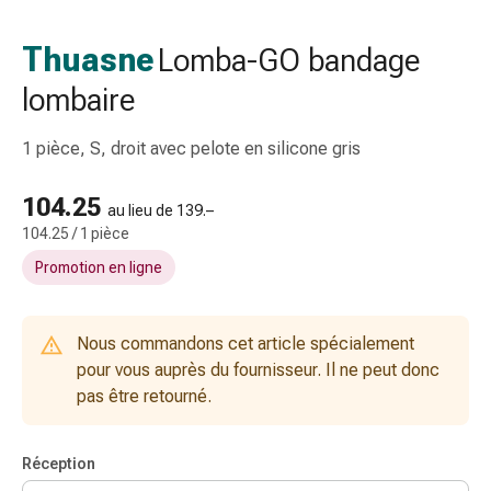
gaze
Bandes
Thuasne
Lomba-GO bandage
de
lombaire
compression
Pansements
adhésifs
1 pièce, S, droit avec pelote en silicone gris
Bandages,
rubans
104.25
au lieu de 139.–
et
104.25 / 1 pièce
accessoires
Promotion en ligne
Bandages
et
filets
Nous commandons cet article spécialement
tubulaires
pour vous auprès du fournisseur. Il ne peut donc
Matériel
pas être retourné.
de
pansement
Brûlures
Réception
et