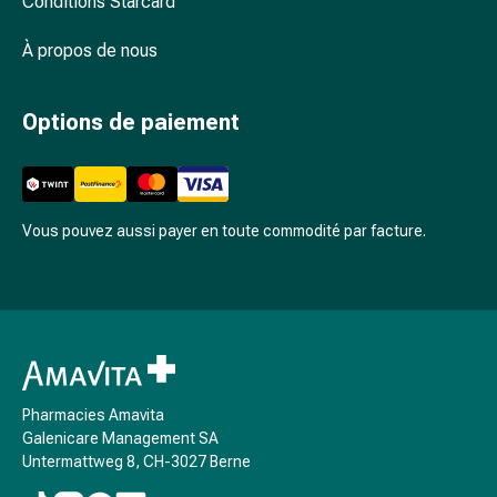
Conditions Starcard
Arrêter
de
À propos de nous
fumer
Veines
Troubles
Options de paiement
cardiaques
et
nerveux
Troubles
Vous pouvez aussi payer en toute commodité par facture.
de
la
mémoire
et
de
la
concentration
Pharmacies Amavita
Allergies
Galenicare Management SA
et
Untermattweg 8, CH-3027 Berne
rhume