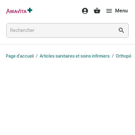
Médicaments
Menu
et
traitements
Lésions
cutanées
et
cicatrisation
Page d’accueil
/
Articles sanitaires et soins infirmiers
/
Orthopédi
Compresses
pliées
Bandes
élastiques
Pansements
pour
les
doigts
Sparadraps
Bandes
de