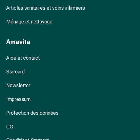
accessoires
Articles sanitaires et soins infirmiers
Douche
nasale
Ménage et nettoyage
Mouchoirs
Rhume
Amavita
Cœur
et
Aide et contact
circulation
sanguine
Starcard
Cœur
Bas
Newsletter
de
compression
Impressum
et
de
Protection des données
contention
Circulation
CG
sanguine