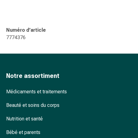
ophtalmiques
Hygiène
oculaire
Grippe
Numéro d’article
et
7774376
refroidissement
Bonbons
contre
la
toux
Notre assortiment
Mal
de
Médicaments et traitements
gorge
Grippe
Beauté et soins du corps
et
refroidissement
Nutrition et santé
Toux
Inhalateurs
Bébé et parents
et