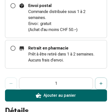
coups
Envoi postal
de
Commande distribuée sous 1 à 2
soleil
semaines.
Sets
Envoi : gratuit
de
(Achat d’au moins CHF 50.–)
rechange
Pansements
Pommades
Retrait en pharmacie
et
Prêt à être retiré dans 1 à 2 semaines.
désinfection
Aucuns frais d’envoi.
des
plaies
Pansement
ProductDetailPage.Aria.AddToCartQuantityControlInst
Indiquer le nombre d’unités de cet article à ajouter au panier.
Vous avez atteint la quantité maximale commandable pour cet 
Nous n’avons momentanément pas d’autres unités de cet artic
spray
Sutures
cutanées
Ajouter au panier
adhésives
et
Détails