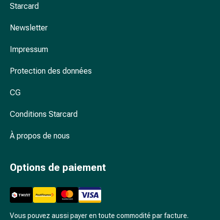
Arrêter
Starcard
de
fumer
Newsletter
Veines
Troubles
Impressum
cardiaques
Protection des données
et
nerveux
CG
Troubles
de
Conditions Starcard
la
mémoire
À propos de nous
et
de
la
Options de paiement
concentration
Allergies
et
rhume
Vous pouvez aussi payer en toute commodité par facture.