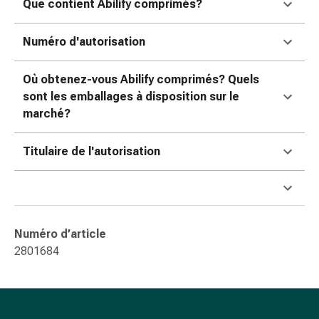
Que contient Abilify comprimés?
ophtalmiques
Hygiène
oculaire
Numéro d'autorisation
Grippe
et
Où obtenez-vous Abilify comprimés? Quels
refroidissement
sont les emballages à disposition sur le
Bonbons
marché?
contre
la
Titulaire de l'autorisation
toux
Mal
de
gorge
Grippe
Numéro d’article
et
2801684
refroidissement
Toux
Inhalateurs
et