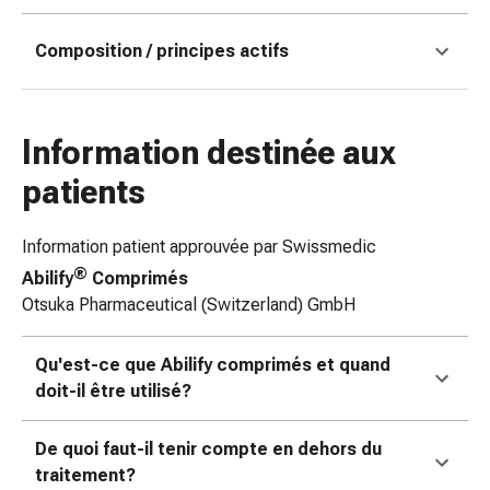
coups
de
Composition / principes actifs
soleil
Sets
de
Information destinée aux
rechange
Pansements
patients
Pommades
et
Information patient approuvée par Swissmedic
désinfection
®
Abilify
Comprimés
des
Otsuka Pharmaceutical (Switzerland) GmbH
plaies
Pansement
spray
Qu'est-ce que Abilify comprimés et quand
Sutures
doit-il être utilisé?
cutanées
adhésives
De quoi faut-il tenir compte en dehors du
et
traitement?