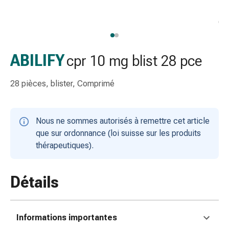
gaze
Bandes
de
compression
Pansements
ABILIFY
cpr 10 mg blist 28 pce
adhésifs
Bandages,
28 pièces, blister, Comprimé
rubans
et
accessoires
Nous ne sommes autorisés à remettre cet article
Bandages
que sur ordonnance (loi suisse sur les produits
et
thérapeutiques).
filets
tubulaires
Matériel
Détails
de
pansement
Brûlures
Informations importantes
et