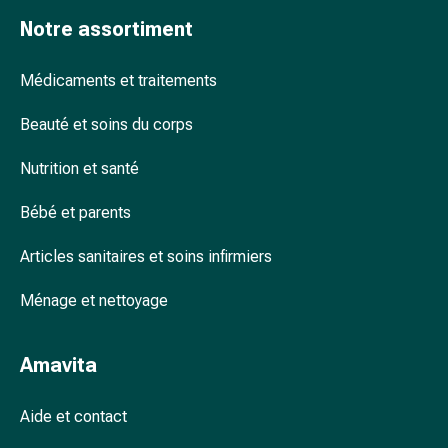
accessoires
Notre assortiment
Douche
nasale
Médicaments et traitements
Mouchoirs
Rhume
Beauté et soins du corps
Cœur
et
Nutrition et santé
circulation
sanguine
Bébé et parents
Cœur
Articles sanitaires et soins infirmiers
Bas
de
Ménage et nettoyage
compression
et
de
Amavita
contention
Circulation
Aide et contact
sanguine