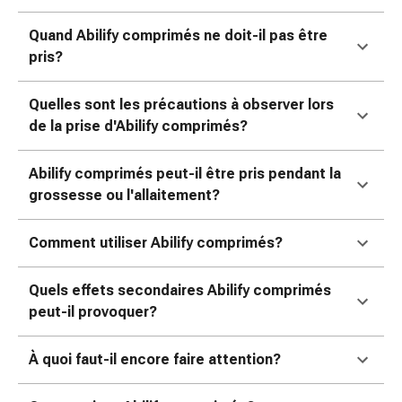
colle
tissulaire
Quand Abilify comprimés ne doit-il pas être
Pommade
pris?
vésicante
Tampons
Quelles sont les précautions à observer lors
médicaux
de la prise d'Abilify comprimés?
Yeux
et
Abilify comprimés peut-il être pris pendant la
oreilles
grossesse ou l'allaitement?
Douleurs
auriculaires
Hygiène
Comment utiliser Abilify comprimés?
des
oreilles
Quels effets secondaires Abilify comprimés
Gouttes
peut-il provoquer?
ophtalmiques
Inflammation
À quoi faut-il encore faire attention?
oculaire
Pansements