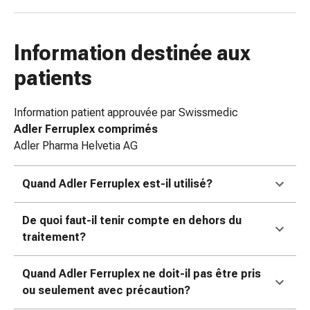
colle
tissulaire
Pommade
Information destinée aux
vésicante
Tampons
patients
médicaux
Yeux
Information patient approuvée par Swissmedic
et
Adler Ferruplex comprimés
oreilles
Adler Pharma Helvetia AG
Douleurs
auriculaires
Quand Adler Ferruplex est-il utilisé?
Hygiène
des
oreilles
De quoi faut-il tenir compte en dehors du
Gouttes
traitement?
ophtalmiques
Inflammation
Quand Adler Ferruplex ne doit-il pas être pris
oculaire
ou seulement avec précaution?
Pansements