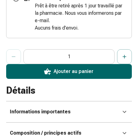
Prêt à être retiré après 1 jour travaillé par
coups
la pharmacie. Nous vous informerons par
de
e-mail.
soleil
Aucuns frais d’envoi.
Sets
de
rechange
Pansements
ProductDetailPage.Aria.AddToCartQuantityControlInst
Indiquer le nombre d’unités de cet article à ajouter au panier.
Vous avez atteint la quantité maximale commandable pour cet 
Nous n’avons momentanément pas d’autres unités de cet artic
Pommades
et
Ajouter au panier
désinfection
des
plaies
Détails
Pansement
spray
Sutures
Informations importantes
cutanées
adhésives
et
Composition / principes actifs