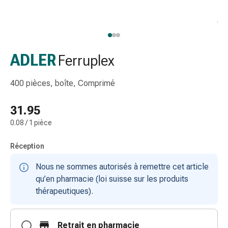
gaze
Bandes
de
compression
Pansements
ADLER
Ferruplex
adhésifs
Bandages,
400 pièces, boîte, Comprimé
rubans
et
31.95
accessoires
0.08 / 1 pièce
Bandages
et
Réception
filets
tubulaires
Nous ne sommes autorisés à remettre cet article
Matériel
qu’en pharmacie (loi suisse sur les produits
de
thérapeutiques).
pansement
Brûlures
Retrait en pharmacie
et