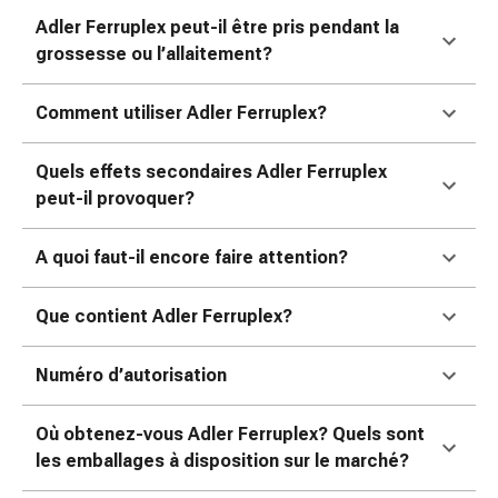
ophtalmiques
Adler Ferruplex peut-il être pris pendant la
Hygiène
grossesse ou l’allaitement?
oculaire
Grippe
Comment utiliser Adler Ferruplex?
et
refroidissement
Quels effets secondaires Adler Ferruplex
Bonbons
peut-il provoquer?
contre
la
toux
A quoi faut-il encore faire attention?
Mal
de
Que contient Adler Ferruplex?
gorge
Grippe
Numéro d’autorisation
et
refroidissement
Où obtenez-vous Adler Ferruplex? Quels sont
Toux
les emballages à disposition sur le marché?
Inhalateurs
et