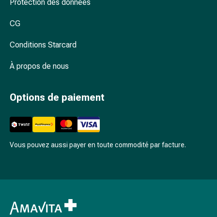
Protection des données
des
foins
CG
Antiallergiques
Peau
Conditions Starcard
Nez
Estomac
À propos de nous
et
intestins
Options de paiement
Diarrhée
Brûlures
d’estomac
Hémorroïdes
Nausées
Vous pouvez aussi payer en toute commodité par facture.
et
vomissements
Digestion,
flatulences
et
ballonnements