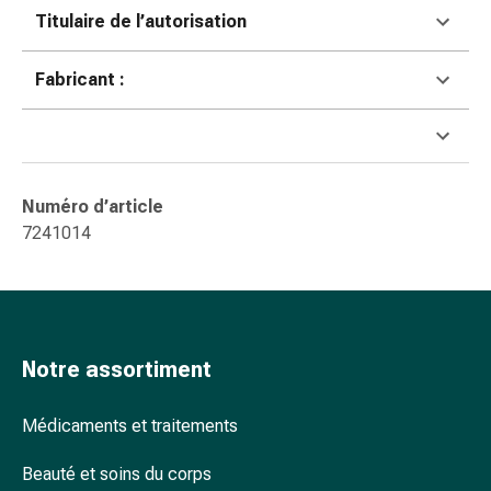
accessoires
Titulaire de l’autorisation
Douche
nasale
Fabricant :
Mouchoirs
Rhume
Cœur
et
circulation
Numéro d’article
sanguine
7241014
Cœur
Bas
de
compression
et
Notre assortiment
de
contention
Médicaments et traitements
Circulation
sanguine
Beauté et soins du corps