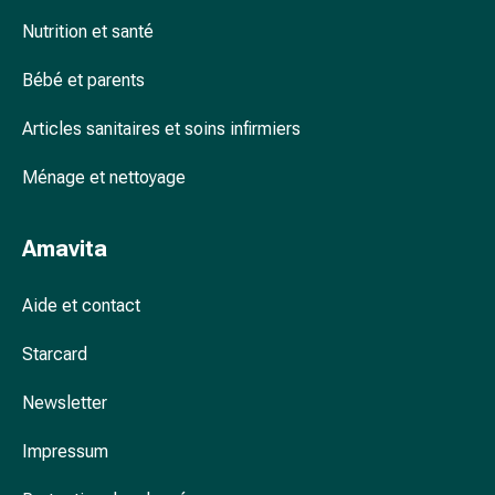
Arrêter
de
Nutrition et santé
fumer
Bébé et parents
Veines
Troubles
Articles sanitaires et soins infirmiers
cardiaques
et
Ménage et nettoyage
nerveux
Troubles
de
Amavita
la
mémoire
Aide et contact
et
de
Starcard
la
concentration
Newsletter
Allergies
Impressum
et
rhume