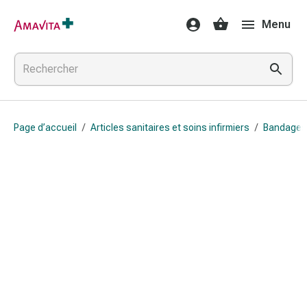
Médicaments
Menu
et
traitements
Lésions
cutanées
et
cicatrisation
Page d’accueil
/
Articles sanitaires et soins infirmiers
/
Bandages
Compresses
pliées
Bandes
élastiques
Pansements
pour
les
doigts
Sparadraps
Bandes
de