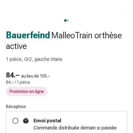
gaze
Bandes
de
compression
Pansements
Bauerfeind
MalleoTrain orthèse
adhésifs
active
Bandages,
rubans
1 pièce, Gr2, gauche titane
et
accessoires
84.–
Bandages
au lieu de 105.–
et
84.– / 1 pièce
filets
Promotion en ligne
tubulaires
Matériel
Réception
de
pansement
Envoi postal
Brûlures
Commande distribuée demain si passée
et