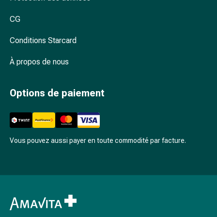
Arrêter
de
CG
fumer
Veines
Conditions Starcard
Coagulation
sanguine
À propos de nous
Troubles
cardiaques
Options de paiement
et
nerveux
Troubles
de
la
Vous pouvez aussi payer en toute commodité par facture.
mémoire
et
de
la
concentration
Allergies