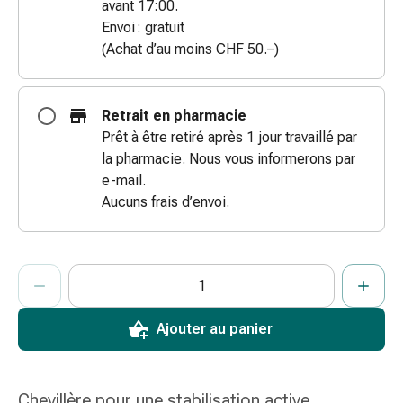
avant 17:00.
coups
Envoi : gratuit
de
(Achat d’au moins CHF 50.–)
soleil
Sets
de
Retrait en pharmacie
rechange
Prêt à être retiré après 1 jour travaillé par
Pansements
la pharmacie. Nous vous informerons par
Pommades
e-mail.
et
Aucuns frais d’envoi.
désinfection
des
plaies
ProductDetailPage.Aria.AddToCartQuantityControlInst
Indiquer le nombre d’unités de cet article à ajouter au panier.
Vous avez atteint la quantité maximale commandable pour cet 
Nous n’avons momentanément pas d’autres unités de cet artic
Pansement
spray
Sutures
Ajouter au panier
cutanées
adhésives
et
Chevillère pour une stabilisation active