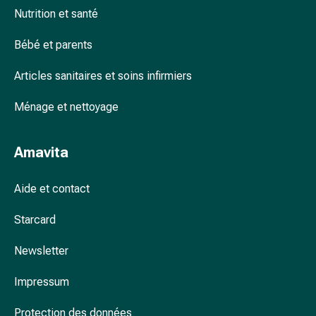
accessoires
Nutrition et santé
Douche
Bébé et parents
nasale
Mouchoirs
Articles sanitaires et soins infirmiers
Rhume
Cœur
Ménage et nettoyage
et
circulation
sanguine
Amavita
Cœur
Bas
Aide et contact
de
compression
Starcard
et
de
Newsletter
contention
Impressum
Circulation
sanguine
Protection des données