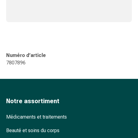
ophtalmiques
Hygiène
oculaire
Grippe
et
refroidissement
Bonbons
contre
Numéro d’article
la
7807896
toux
Mal
de
gorge
Grippe
Notre assortiment
et
refroidissement
Médicaments et traitements
Toux
Inhalateurs
Beauté et soins du corps
et