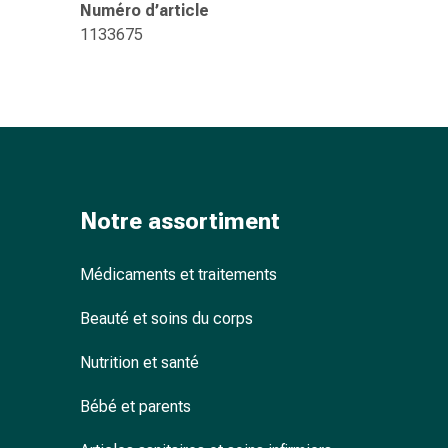
Numéro d’article
ophtalmiques
1133675
Hygiène
oculaire
Grippe
et
refroidissement
Bonbons
contre
la
Notre assortiment
toux
Mal
Médicaments et traitements
de
gorge
Beauté et soins du corps
Grippe
et
Nutrition et santé
refroidissement
Toux
Bébé et parents
Inhalateurs
et