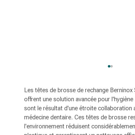
gaze
Bandes
de
compression
Pansements
adhésifs
Bandages,
rubans
et
accessoires
Bandages
et
Les têtes de brosse de rechange Berninox S
filets
tubulaires
offrent une solution avancée pour l'hygiène
Matériel
sont le résultat d'une étroite collaboration
de
médecine dentaire. Ces têtes de brosse r
pansement
l'environnement réduisent considérableme
Brûlures
et