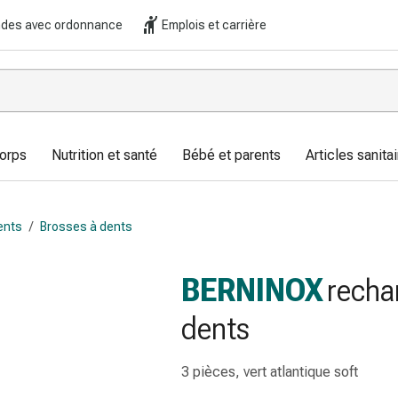
es avec ordonnance
Emplois et carrière
corps
Nutrition et santé
Bébé et parents
Articles sanitai
ents
/
Brosses à dents
BERNINOX
recha
dents
3 pièces, vert atlantique soft