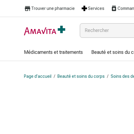
Médicaments
Trouver une pharmacie
Services
Command
et
traitements
Lésions
cutanées
et
cicatrisation
Médicaments et traitements
Beauté et soins du 
Compresses
pliées
Bandes
Page d’accueil
/
Beauté et soins du corps
/
Soins des d
élastiques
Pansements
pour
les
doigts
Sparadraps
Bandes
de