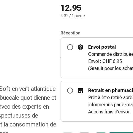
12.95
4.32 / 1 pièce
Réception
Envoi postal
Commande distribuée
Envoi : CHF 6.95
(Gratuit pour les ach
oft en vert atlantique
Retrait en pharmac
 buccale quotidienne et
Prêt à être retiré apr
informerons par e-mai
 avec des experts en
Aucuns frais d’envoi.
espectueuses de
nt la consommation de