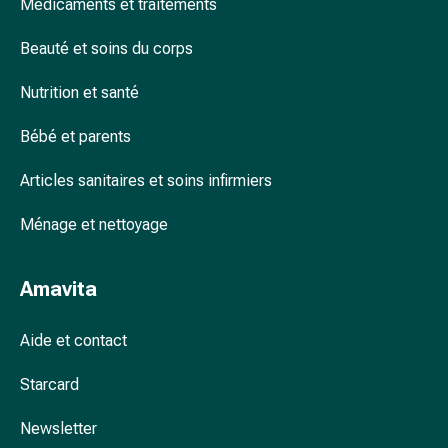
Médicaments et traitements
accessoires
Douche
Beauté et soins du corps
nasale
Mouchoirs
Nutrition et santé
Rhume
Bébé et parents
Cœur
et
Articles sanitaires et soins infirmiers
circulation
sanguine
Ménage et nettoyage
Cœur
Bas
de
Amavita
compression
et
Aide et contact
de
contention
Starcard
Circulation
sanguine
Newsletter