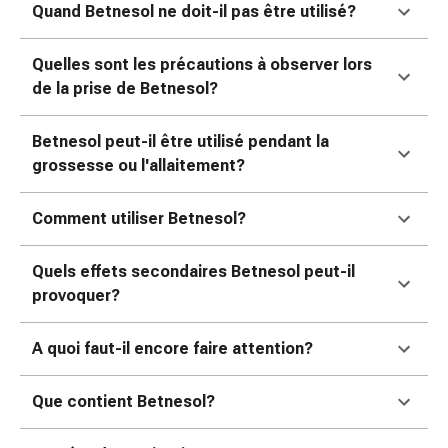
colle
Quand Betnesol ne doit-il pas être utilisé?
tissulaire
Pommade
Quelles sont les précautions à observer lors
vésicante
de la prise de Betnesol?
Tampons
médicaux
Betnesol peut-il être utilisé pendant la
Yeux
grossesse ou l'allaitement?
et
oreilles
Douleurs
Comment utiliser Betnesol?
auriculaires
Hygiène
Quels effets secondaires Betnesol peut-il
des
provoquer?
oreilles
Gouttes
A quoi faut-il encore faire attention?
ophtalmiques
Inflammation
Que contient Betnesol?
oculaire
Pansements