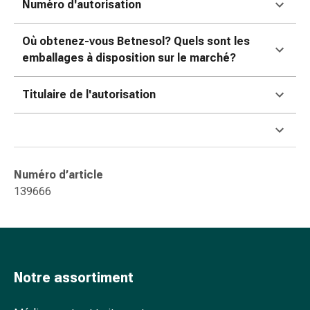
Numéro d'autorisation
ophtalmiques
Hygiène
oculaire
Où obtenez-vous Betnesol? Quels sont les
Grippe
emballages à disposition sur le marché?
et
refroidissement
Titulaire de l'autorisation
Bonbons
contre
la
toux
Mal
Numéro d’article
de
139666
gorge
Grippe
et
refroidissement
Toux
Notre assortiment
Inhalateurs
et