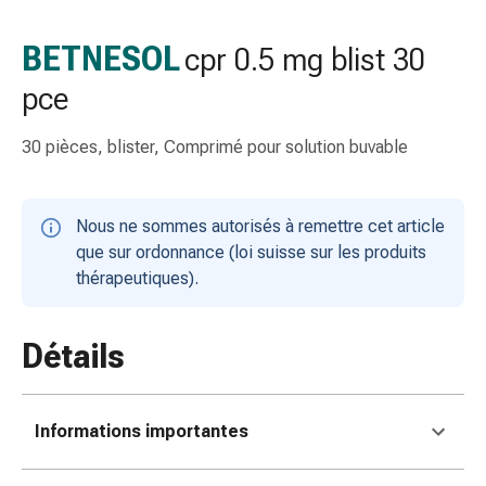
gaze
Bandes
BETNESOL
cpr 0.5 mg blist 30
de
pce
compression
Pansements
adhésifs
30 pièces, blister, Comprimé pour solution buvable
Bandages,
rubans
et
Nous ne sommes autorisés à remettre cet article
accessoires
que sur ordonnance (loi suisse sur les produits
Bandages
thérapeutiques).
et
filets
Détails
tubulaires
Matériel
de
pansement
Informations importantes
Brûlures
et