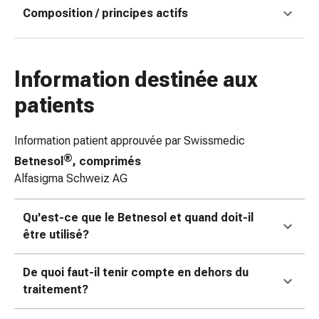
Composition / principes actifs
coups
de
soleil
Sets
Information destinée aux
de
rechange
patients
Pansements
Pommades
Information patient approuvée par Swissmedic
et
®
Betnesol
, comprimés
désinfection
Alfasigma Schweiz AG
des
plaies
Qu'est-ce que le Betnesol et quand doit-il
Pansement
être utilisé?
spray
Sutures
cutanées
De quoi faut-il tenir compte en dehors du
adhésives
traitement?
et