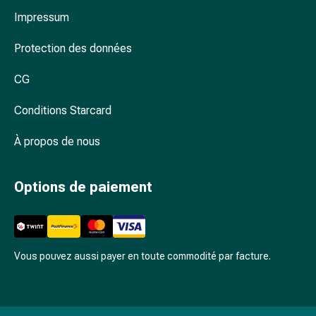
Arrêter
Impressum
de
fumer
Protection des données
Veines
Coagulation
CG
sanguine
Troubles
Conditions Starcard
cardiaques
et
À propos de nous
nerveux
Troubles
Options de paiement
de
la
mémoire
et
de
Vous pouvez aussi payer en toute commodité par facture.
la
concentration
Allergies