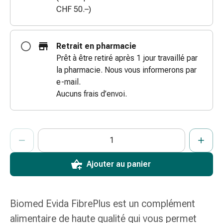
CHF 50.–)
coups
de
soleil
Sets
Retrait en pharmacie
de
Prêt à être retiré après 1 jour travaillé par
rechange
la pharmacie. Nous vous informerons par
Pansements
e-mail.
Pommades
Aucuns frais d’envoi.
et
désinfection
des
ProductDetailPage.Aria.AddToCartQuantityControlInst
Indiquer le nombre d’unités de cet article à ajouter au panier.
Vous avez atteint la quantité maximale commandable pour cet 
Nous n’avons momentanément pas d’autres unités de cet artic
plaies
Pansement
Ajouter au panier
spray
Sutures
cutanées
adhésives
Biomed Evida FibrePlus est un complément
et
alimentaire de haute qualité qui vous permet