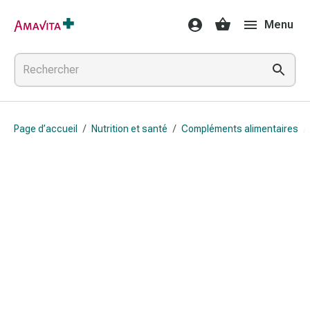
Médicaments
Menu
et
traitements
Lésions
cutanées
et
cicatrisation
Page d’accueil
/
Nutrition et santé
/
Compléments alimentaires
/
Compresses
pliées
Bandes
élastiques
Pansements
pour
les
doigts
Sparadraps
Bandes
de