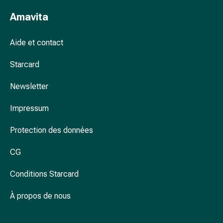
des
Amavita
foins
Antiallergiques
Peau
Aide et contact
Nez
Starcard
Estomac
et
Newsletter
intestins
Diarrhée
Impressum
Brûlures
d’estomac
Protection des données
Hémorroïdes
Nausées
CG
et
vomissements
Conditions Starcard
Digestion,
À propos de nous
flatulences
et
ballonnements