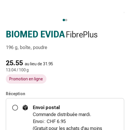
gaze
Bandes
de
compression
Pansements
BIOMED EVIDA
FibrePlus
adhésifs
Bandages,
196 g, boîte, poudre
rubans
et
25.55
au lieu de 31.95
accessoires
13.04 / 100 g
Bandages
Promotion en ligne
et
filets
tubulaires
Réception
Matériel
Envoi postal
de
Commande distribuée mardi.
pansement
Envoi : CHF 6.95
Brûlures
(Gratuit pour les achats d’au moins
et