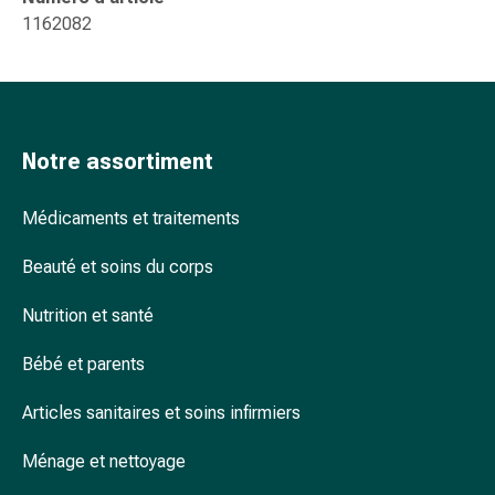
Arrêter
1162082
de
fumer
Veines
Troubles
cardiaques
Notre assortiment
et
nerveux
Troubles
Médicaments et traitements
de
Beauté et soins du corps
la
mémoire
Nutrition et santé
et
de
Bébé et parents
la
concentration
Articles sanitaires et soins infirmiers
Allergies
et
Ménage et nettoyage
rhume