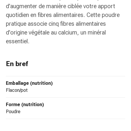
colle
d'augmenter de manière ciblée votre apport
tissulaire
quotidien en fibres alimentaires. Cette poudre
Pommade
vésicante
pratique associe cinq fibres alimentaires
Tampons
d'origine végétale au calcium, un minéral
médicaux
essentiel.
Yeux
et
oreilles
En bref
Douleurs
auriculaires
Hygiène
Emballage (nutrition)
des
flacon/pot
oreilles
Gouttes
Forme (nutrition)
ophtalmiques
poudre
Inflammation
oculaire
Pansements