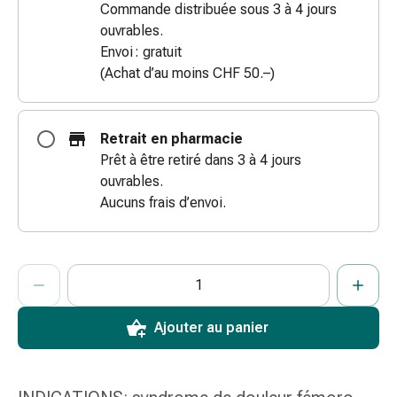
Commande distribuée sous 3 à 4 jours
coups
ouvrables.
de
Envoi : gratuit
soleil
(Achat d’au moins CHF 50.–)
Sets
de
rechange
Retrait en pharmacie
Pansements
Prêt à être retiré dans 3 à 4 jours
Pommades
ouvrables.
et
Aucuns frais d’envoi.
désinfection
des
plaies
ProductDetailPage.Aria.AddToCartQuantityControlInst
Indiquer le nombre d’unités de cet article à ajouter au panier.
Vous avez atteint la quantité maximale commandable pour cet 
Nous n’avons momentanément pas d’autres unités de cet artic
Pansement
spray
Sutures
Ajouter au panier
cutanées
adhésives
et