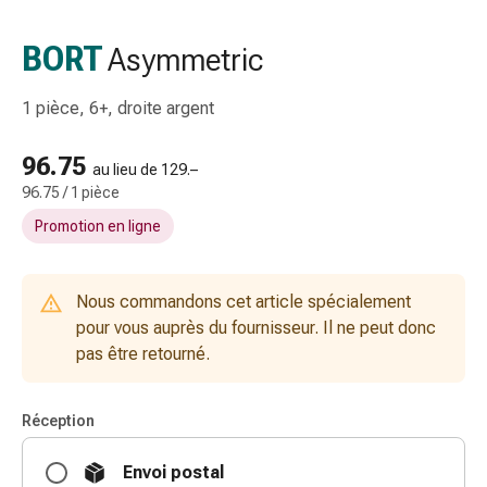
gaze
Bandes
BORT
Asymmetric
de
compression
1 pièce, 6+, droite argent
Pansements
adhésifs
96.75
Bandages,
au lieu de 129.–
96.75 / 1 pièce
rubans
et
Promotion en ligne
accessoires
Bandages
et
Nous commandons cet article spécialement
filets
pour vous auprès du fournisseur. Il ne peut donc
tubulaires
pas être retourné.
Matériel
de
Réception
pansement
Brûlures
Envoi postal
et