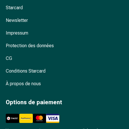
Arrêter
Starcard
de
fumer
Newsletter
Veines
Troubles
Impressum
cardiaques
et
Protection des données
nerveux
Troubles
CG
de
la
Conditions Starcard
mémoire
À propos de nous
et
de
la
Options de paiement
concentration
Allergies
et
rhume