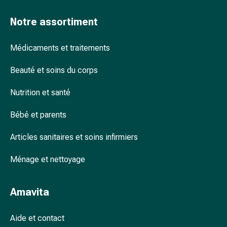
accessoires
Notre assortiment
Douche
nasale
Mouchoirs
Médicaments et traitements
Rhume
Beauté et soins du corps
Cœur
et
Nutrition et santé
circulation
sanguine
Bébé et parents
Cœur
Bas
Articles sanitaires et soins infirmiers
de
compression
Ménage et nettoyage
et
de
Amavita
contention
Circulation
sanguine
Aide et contact