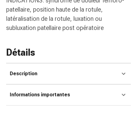
INDICATIONS: syndrome de douleur fémoro-
colle
tissulaire
patellaire, position haute de la rotule,
Pommade
latéralisation de la rotule, luxation ou
vésicante
subluxation patellaire post opératoire
Tampons
médicaux
Yeux
Détails
et
oreilles
Douleurs
Description
auriculaires
Hygiène
des
Informations importantes
oreilles
Gouttes
ophtalmiques
Inflammation
oculaire
Pansements