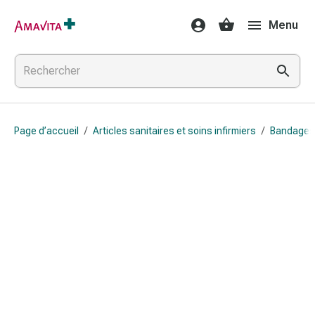
Médicaments
Menu
et
traitements
Lésions
cutanées
et
cicatrisation
Page d’accueil
/
Articles sanitaires et soins infirmiers
/
Bandages
Compresses
pliées
Bandes
élastiques
Pansements
pour
les
doigts
Sparadraps
Bandes
de