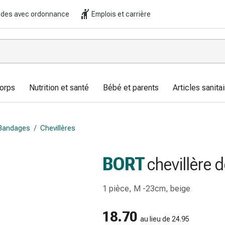
es avec ordonnance
Emplois et carrière
corps
Nutrition et santé
Bébé et parents
Articles sanitai
Bandages
/
Chevillères
BORT
chevillère 
1 pièce, M -23cm, beige
18.70
au lieu de 24.95