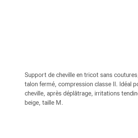
gaze
Bandes
de
compression
Pansements
adhésifs
Bandages,
rubans
et
accessoires
Support de cheville en tricot sans couture
Bandages
talon fermé, compression classe II. Idéal 
et
filets
cheville, après déplâtrage, irritations tend
tubulaires
beige, taille M.
Matériel
de
pansement
Brûlures
et