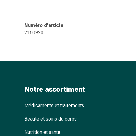
ophtalmiques
Hygiène
oculaire
Grippe
Numéro d’article
et
2160920
refroidissement
Bonbons
contre
la
toux
Mal
de
Notre assortiment
gorge
Grippe
et
Médicaments et traitements
refroidissement
Beauté et soins du corps
Toux
Inhalateurs
Nutrition et santé
et