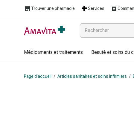
Médicaments
Trouver une pharmacie
Services
Command
et
traitements
Lésions
cutanées
et
cicatrisation
Médicaments et traitements
Beauté et soins du 
Compresses
pliées
Bandes
Page d’accueil
/
Articles sanitaires et soins infirmiers
/
élastiques
Pansements
pour
les
doigts
Sparadraps
Bandes
de