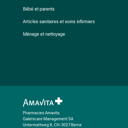
accessoires
Bébé et parents
Douche
nasale
Articles sanitaires et soins infirmiers
Mouchoirs
Rhume
Ménage et nettoyage
Cœur
et
circulation
sanguine
Cœur
Bas
de
compression
et
de
contention
Pharmacies Amavita
Circulation
Galenicare Management SA
sanguine
Untermattweg 8, CH-3027 Berne