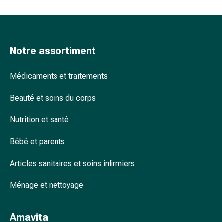
accessoires
Douche
nasale
Mouchoirs
Notre assortiment
Rhume
Cœur
Médicaments et traitements
et
circulation
Beauté et soins du corps
sanguine
Cœur
Nutrition et santé
Bas
de
Bébé et parents
compression
Articles sanitaires et soins infirmiers
et
de
Ménage et nettoyage
contention
Circulation
sanguine
Amavita