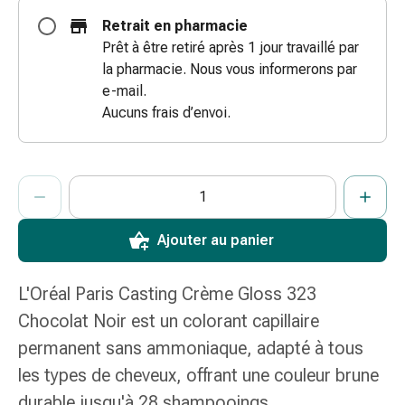
coups
Retrait en pharmacie
de
Prêt à être retiré après 1 jour travaillé par
soleil
la pharmacie. Nous vous informerons par
Sets
e-mail.
de
Aucuns frais d’envoi.
rechange
Pansements
Pommades
ProductDetailPage.Aria.AddToCartQuantityControlInst
Indiquer le nombre d’unités de cet article à ajouter au panier.
Vous avez atteint la quantité maximale commandable pour cet 
Nous n’avons momentanément pas d’autres unités de cet artic
et
désinfection
des
Ajouter au panier
plaies
Pansement
L'Oréal Paris Casting Crème Gloss 323
spray
Chocolat Noir est un colorant capillaire
Sutures
cutanées
permanent sans ammoniaque, adapté à tous
adhésives
les types de cheveux, offrant une couleur brune
et
durable jusqu'à 28 shampooings.