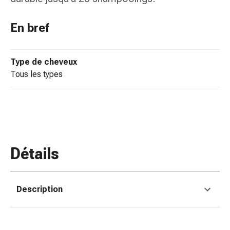
colle
tissulaire
En bref
Pommade
vésicante
Tampons
Type de cheveux
médicaux
tous les types
Yeux
et
oreilles
Douleurs
auriculaires
Hygiène
des
Détails
oreilles
Gouttes
ophtalmiques
Description
Inflammation
oculaire
Pansements