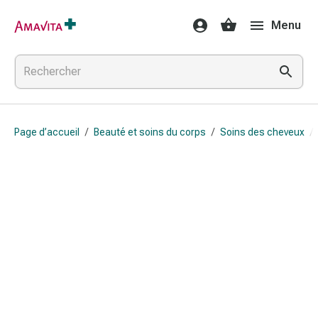
Médicaments
Menu
et
traitements
Lésions
cutanées
et
cicatrisation
Page d’accueil
/
Beauté et soins du corps
/
Soins des cheveux
/
Compresses
pliées
Bandes
élastiques
Pansements
pour
les
doigts
Sparadraps
Bandes
de