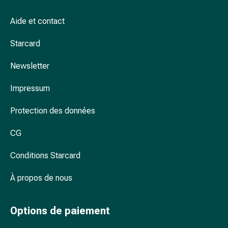
Arrêter
de
Aide et contact
fumer
Veines
Starcard
Coagulation
sanguine
Newsletter
Troubles
cardiaques
Impressum
et
Protection des données
nerveux
Troubles
CG
de
la
Conditions Starcard
mémoire
et
À propos de nous
de
la
concentration
Options de paiement
Allergies