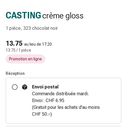
gaze
Bandes
CASTING
crème gloss
de
compression
1 pièce, 323 chocolat noir
Pansements
adhésifs
13.75
Bandages,
au lieu de 17.20
13.75 / 1 pièce
rubans
et
Promotion en ligne
accessoires
Bandages
Réception
et
filets
Envoi postal
tubulaires
Commande distribuée mardi.
Matériel
Envoi : CHF 6.95
de
(Gratuit pour les achats d’au moins
pansement
CHF 50.–)
Brûlures
et