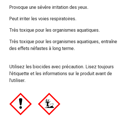
colle
Provoque une sévère irritation des yeux.
tissulaire
Pommade
Peut irriter les voies respiratoires.
vésicante
Tampons
Très toxique pour les organismes aquatiques.
médicaux
Très toxique pour les organismes aquatiques, entraîne
Yeux
des effets néfastes à long terme.
et
oreilles
Douleurs
Utilisez les biocides avec précaution. Lisez toujours
auriculaires
l'étiquette et les informations sur le produit avant de
Hygiène
l'utiliser.
des
oreilles
Gouttes
ophtalmiques
Inflammation
oculaire
Pansements