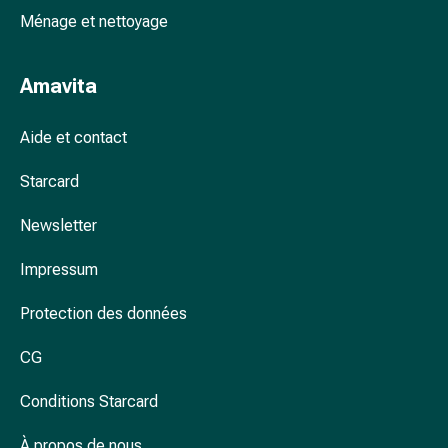
Arrêter
Ménage et nettoyage
de
fumer
Veines
Amavita
Troubles
cardiaques
Aide et contact
et
nerveux
Starcard
Troubles
de
Newsletter
la
mémoire
Impressum
et
Protection des données
de
la
CG
concentration
Allergies
Conditions Starcard
et
rhume
À propos de nous