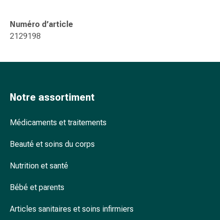
accessoires
Douche
Numéro d’article
nasale
2129198
Mouchoirs
Rhume
Cœur
et
circulation
Notre assortiment
sanguine
Cœur
Médicaments et traitements
Bas
de
Beauté et soins du corps
compression
et
Nutrition et santé
de
contention
Bébé et parents
Circulation
Articles sanitaires et soins infirmiers
sanguine