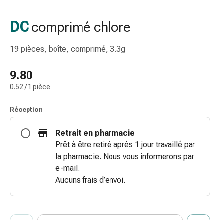
gaze
Bandes
DC
comprimé chlore
de
compression
19 pièces, boîte, comprimé, 3.3g
Pansements
adhésifs
9.80
Bandages,
0.52 / 1 pièce
rubans
et
Réception
accessoires
Bandages
Retrait en pharmacie
et
Prêt à être retiré après 1 jour travaillé par
filets
la pharmacie. Nous vous informerons par
tubulaires
e-mail.
Matériel
Aucuns frais d’envoi.
de
pansement
Brûlures
ProductDetailPage.Aria.AddToCartQuantityControlInst
et
Indiquer le nombre d’unités de cet article à ajouter au panier.
Vous avez atteint la quantité maximale commandable pour cet 
Nous n’avons momentanément pas d’autres unités de cet artic