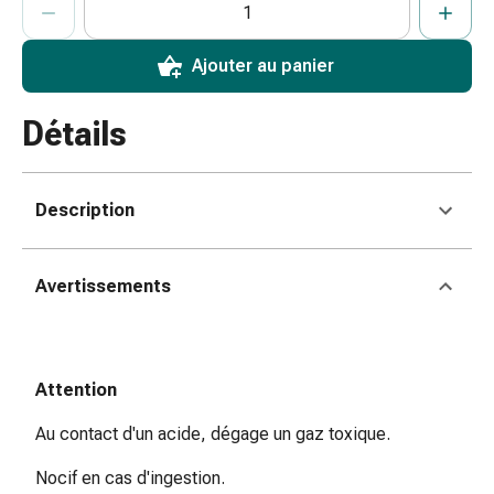
coups
de
Ajouter au panier
soleil
Sets
Détails
de
rechange
Pansements
Pommades
Description
et
désinfection
des
Avertissements
plaies
Pansement
spray
Attention
Sutures
cutanées
Au contact d'un acide, dégage un gaz toxique.
adhésives
et
Nocif en cas d'ingestion.