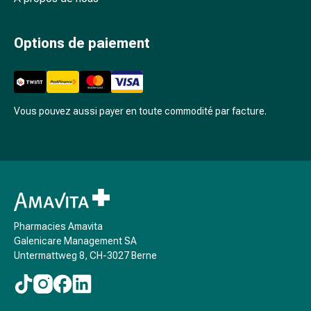
des
foins
Antiallergiques
Options de paiement
Peau
Nez
Estomac
et
Vous pouvez aussi payer en toute commodité par facture.
intestins
Diarrhée
Brûlures
d’estomac
Hémorroïdes
Nausées
et
Pharmacies Amavita
vomissements
Galenicare Management SA
Untermattweg 8, CH-3027 Berne
Digestion,
flatulences
et
ballonnements