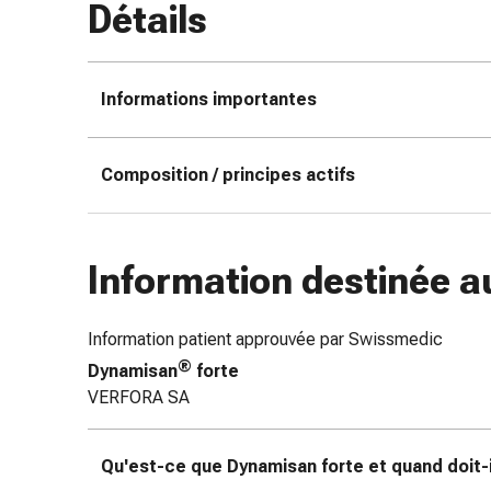
Détails
coups
de
soleil
Informations importantes
Sets
de
rechange
Composition / principes actifs
Pansements
Pommades
et
désinfection
Information destinée a
des
plaies
Pansement
Information patient approuvée par Swissmedic
spray
®
Dynamisan
forte
Sutures
VERFORA SA
cutanées
adhésives
Qu'est-ce que Dynamisan forte et quand doit-il
et