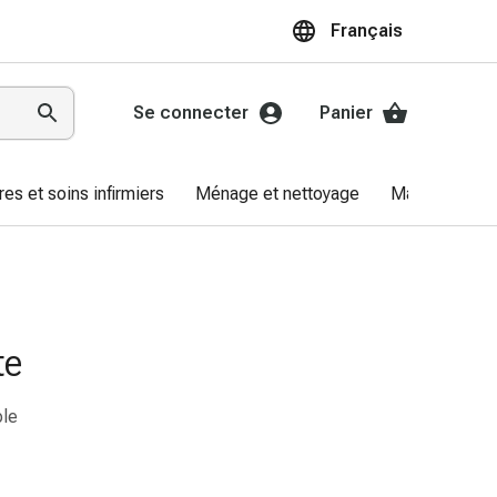
Français
Se connecter
Panier
res et soins infirmiers
Ménage et nettoyage
Marques
te
ble