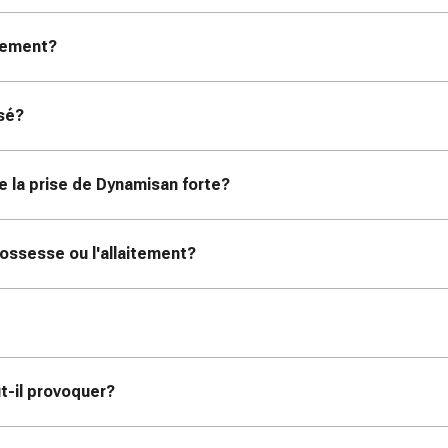
itement?
isé?
e la prise de Dynamisan forte?
rossesse ou l'allaitement?
t-il provoquer?