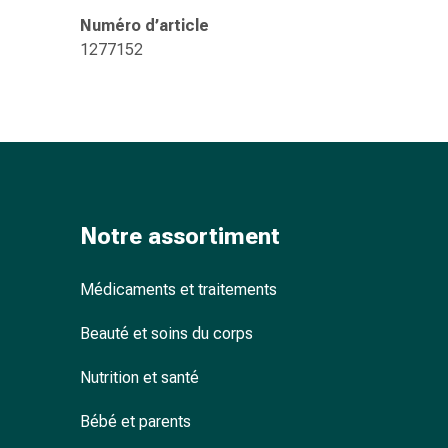
accessoires
Numéro d’article
Douche
1277152
nasale
Mouchoirs
Rhume
Cœur
et
circulation
sanguine
Notre assortiment
Cœur
Bas
de
Médicaments et traitements
compression
et
Beauté et soins du corps
de
Nutrition et santé
contention
Circulation
Bébé et parents
sanguine