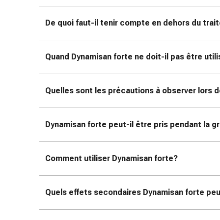
colle
tissulaire
De quoi faut-il tenir compte en dehors du tra
Pommade
vésicante
Tampons
Quand Dynamisan forte ne doit-il pas être util
médicaux
Yeux
et
Quelles sont les précautions à observer lors d
oreilles
Douleurs
auriculaires
Dynamisan forte peut-il être pris pendant la g
Hygiène
des
oreilles
Comment utiliser Dynamisan forte?
Gouttes
ophtalmiques
Inflammation
Quels effets secondaires Dynamisan forte peu
oculaire
Pansements