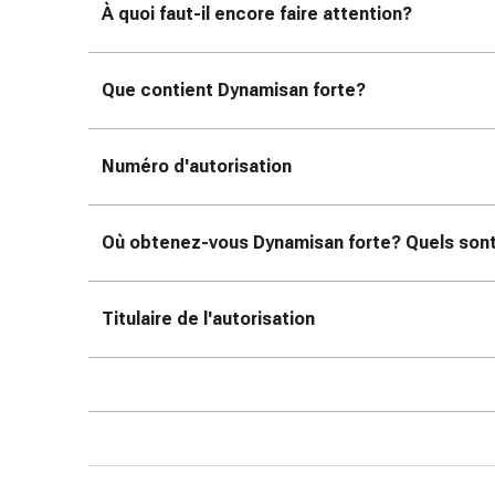
ophtalmiques
À quoi faut-il encore faire attention?
Hygiène
oculaire
Que contient Dynamisan forte?
Grippe
et
refroidissement
Numéro d'autorisation
Bonbons
contre
la
Où obtenez-vous Dynamisan forte? Quels sont 
toux
Mal
de
Titulaire de l'autorisation
gorge
Grippe
et
refroidissement
Toux
Inhalateurs
et