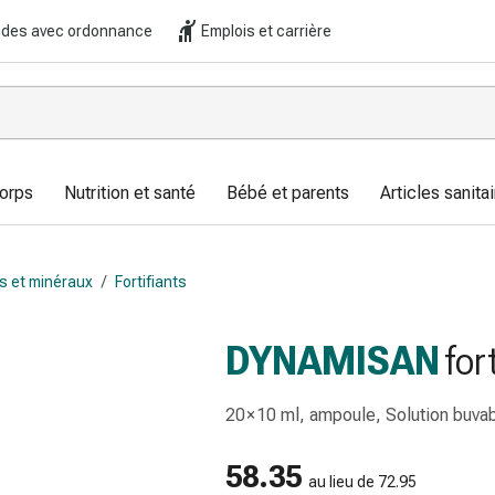
es avec ordonnance
Emplois et carrière
corps
Nutrition et santé
Bébé et parents
Articles sanitai
s et minéraux
/
Fortifiants
DYNAMISAN
for
20 × 10 ml, ampoule, Solution buva
58.35
au lieu de 72.95