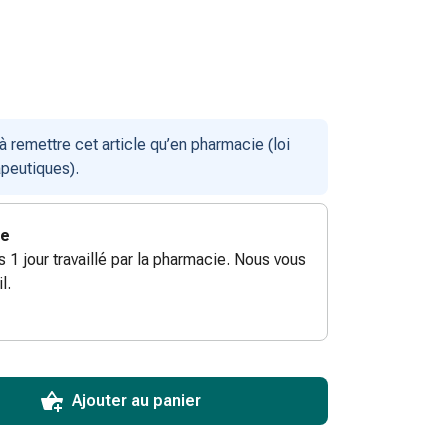
remettre cet article qu’en pharmacie (loi
apeutiques).
ie
ès 1 jour travaillé par la pharmacie. Nous vous
l.
ToCartQuantityControlInstruction
ticle à ajouter au panier.
male commandable pour cet article.
utres unités de cet article en stock
Ajouter au panier