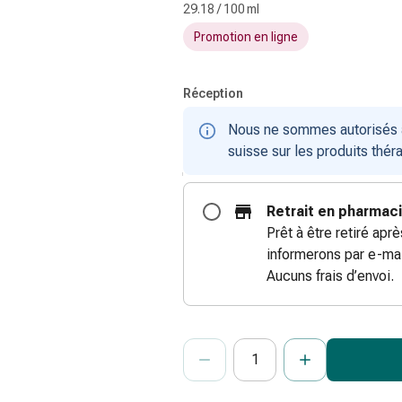
29.18 / 100 ml
Promotion en ligne
Réception
Nous ne sommes autorisés à 
suisse sur les produits thér
Retrait en pharmac
Prêt à être retiré apr
informerons par e-mai
Aucuns frais d’envoi.
ProductDetailPage.Aria.Add
Indiquer le nombre d’unités de cet ar
Vous avez atteint la quantité maxi
Nous n’avons momentanément pas d’a