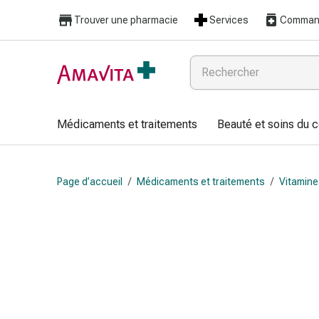
Médicaments
Trouver une pharmacie
Services
Command
et
traitements
Lésions
cutanées
et
cicatrisation
Médicaments et traitements
Beauté et soins du 
Compresses
pliées
Bandes
Page d’accueil
/
Médicaments et traitements
/
Vitamine
élastiques
Pansements
pour
les
doigts
Sparadraps
Bandes
de