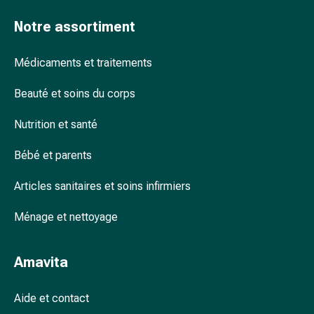
accessoires
Notre assortiment
Douche
nasale
Médicaments et traitements
Mouchoirs
Rhume
Beauté et soins du corps
Cœur
et
Nutrition et santé
circulation
sanguine
Bébé et parents
Cœur
Bas
Articles sanitaires et soins infirmiers
de
compression
Ménage et nettoyage
et
de
Amavita
contention
Circulation
Aide et contact
sanguine