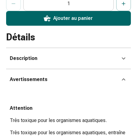
coups
de
Ajouter au panier
soleil
Sets
Détails
de
rechange
Pansements
Pommades
Description
et
désinfection
des
Avertissements
plaies
Pansement
spray
Attention
Sutures
cutanées
Très toxique pour les organismes aquatiques.
adhésives
et
Très toxique pour les organismes aquatiques, entraîne