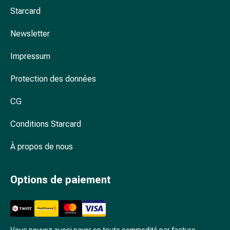
Arrêter
Starcard
de
fumer
Newsletter
Veines
Troubles
Impressum
cardiaques
et
Protection des données
nerveux
Troubles
CG
de
Conditions Starcard
la
mémoire
À propos de nous
et
de
la
Options de paiement
concentration
Allergies
et
rhume