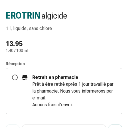
gaze
Bandes
EROTRIN
algicide
de
compression
1 l, liquide, sans chlore
Pansements
adhésifs
13.95
Bandages,
1.40 / 100 ml
rubans
et
Réception
accessoires
Bandages
Retrait en pharmacie
et
Prêt à être retiré après 1 jour travaillé par
filets
la pharmacie. Nous vous informerons par
tubulaires
e-mail.
Matériel
Aucuns frais d’envoi.
de
pansement
Brûlures
ProductDetailPage.Aria.AddToCartQuantityControlInst
et
Indiquer le nombre d’unités de cet article à ajouter au panier.
Vous avez atteint la quantité maximale commandable pour cet 
Nous n’avons momentanément pas d’autres unités de cet artic