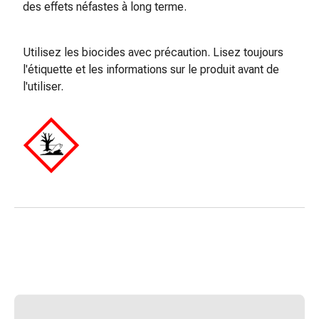
colle
des effets néfastes à long terme.
tissulaire
Pommade
Utilisez les biocides avec précaution. Lisez toujours
vésicante
l'étiquette et les informations sur le produit avant de
Tampons
l'utiliser.
médicaux
Yeux
et
oreilles
Douleurs
auriculaires
Hygiène
des
oreilles
Gouttes
ophtalmiques
Inflammation
oculaire
Pansements