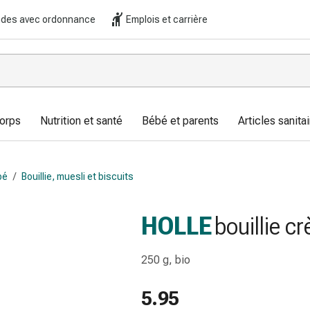
es avec ordonnance
Emplois et carrière
corps
Nutrition et santé
Bébé et parents
Articles sanitai
bé
/
Bouillie, muesli et biscuits
HOLLE
bouillie c
250 g, bio
5.95