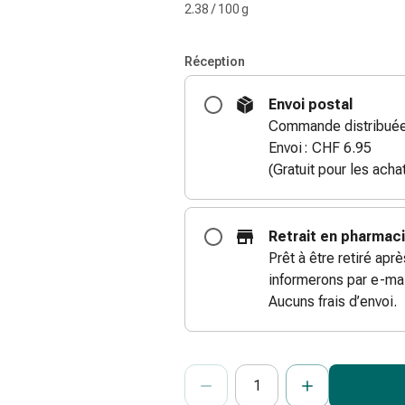
2.38 / 100 g
Réception
Envoi postal
Commande distribuée 
Envoi : CHF 6.95
(Gratuit pour les ach
Retrait en pharmac
Prêt à être retiré apr
informerons par e-mai
Aucuns frais d’envoi.
ProductDetailPage.Aria.Add
Indiquer le nombre d’unités de cet ar
Vous avez atteint la quantité maxi
Nous n’avons momentanément pas d’a