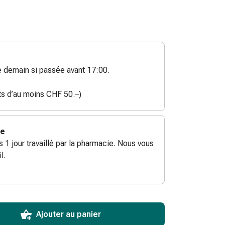
demain si passée avant 17:00.
ats d’au moins CHF 50.–)
ie
ès 1 jour travaillé par la pharmacie. Nous vous
l.
ToCartQuantityControlInstruction
ticle à ajouter au panier.
male commandable pour cet article.
utres unités de cet article en stock
Ajouter au panier