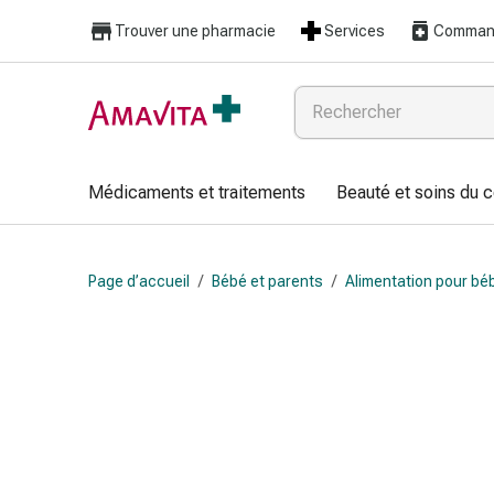
Médicaments
Trouver une pharmacie
Services
Command
et
traitements
Lésions
cutanées
et
cicatrisation
Médicaments et traitements
Beauté et soins du 
Compresses
pliées
Bandes
Page d’accueil
/
Bébé et parents
/
Alimentation pour bé
élastiques
Pansements
pour
les
doigts
Sparadraps
Bandes
de