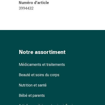
ophtalmiques
Numéro d’article
Hygiène
3994432
oculaire
Grippe
et
refroidissement
Bonbons
contre
la
Notre assortiment
toux
Mal
de
Médicaments et traitements
gorge
Beauté et soins du corps
Grippe
et
Nutrition et santé
refroidissement
Toux
Bébé et parents
Inhalateurs
et