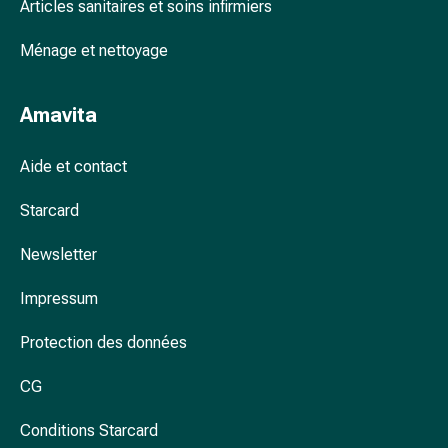
Arrêter
Articles sanitaires et soins infirmiers
de
Ménage et nettoyage
fumer
Veines
Troubles
Amavita
cardiaques
et
Aide et contact
nerveux
Troubles
Starcard
de
la
Newsletter
mémoire
et
Impressum
de
la
Protection des données
concentration
CG
Allergies
et
Conditions Starcard
rhume