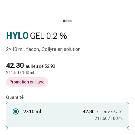
gaze
Bandes
de
compression
Pansements
HYLO
GEL 0.2 %
adhésifs
Bandages,
2 × 10 ml, flacon, Collyre en solution
rubans
et
42.30
au lieu de 52.90
accessoires
211.50 / 100 ml
Bandages
Promotion en ligne
et
filets
tubulaires
Quantité
Matériel
2 × 10 ml
de
42.30
au lieu de 52.90
pansement
211.50 / 100 ml
Brûlures
et