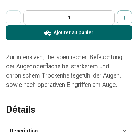
colle
tissulaire
ProductDetailPage.Aria.AddToCartQuantityControlInst
Indiquer le nombre d’unités de cet article à ajouter au panier.
Vous avez atteint la quantité maximale commandable pour cet 
Nous n’avons momentanément pas d’autres unités de cet artic
Pommade
vésicante
Tampons
Ajouter au panier
médicaux
Yeux
et
Zur intensiven, therapeutischen Befeuchtung
oreilles
der Augenoberfläche bei stärkerem und
Douleurs
chronischem Trockenheitsgefühl der Augen,
auriculaires
Hygiène
sowie nach operativen Eingriffen am Auge.
des
oreilles
Gouttes
Détails
ophtalmiques
Inflammation
oculaire
Description
Pansements