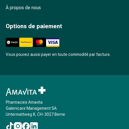
des
À propos de nous
foins
Antiallergiques
Peau
Options de paiement
Nez
Estomac
et
intestins
Vous pouvez aussi payer en toute commodité par facture.
Diarrhée
Brûlures
d’estomac
Hémorroïdes
Nausées
et
vomissements
Pharmacies Amavita
Digestion,
Galenicare Management SA
flatulences
Untermattweg 8, CH-3027 Berne
et
ballonnements