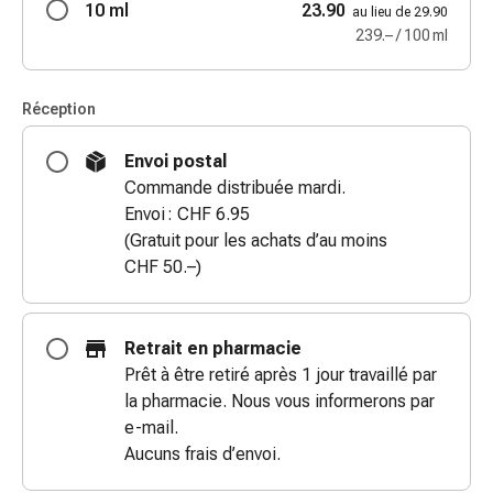
10 ml
23.90
au lieu de 29.90
coups
239.– / 100 ml
de
soleil
Sets
Réception
de
rechange
Envoi postal
Pansements
Commande distribuée mardi.
Pommades
Envoi : CHF 6.95
et
(Gratuit pour les achats d’au moins
désinfection
CHF 50.–)
des
plaies
Pansement
Retrait en pharmacie
spray
Prêt à être retiré après 1 jour travaillé par
Sutures
la pharmacie. Nous vous informerons par
cutanées
e-mail.
adhésives
Aucuns frais d’envoi.
et