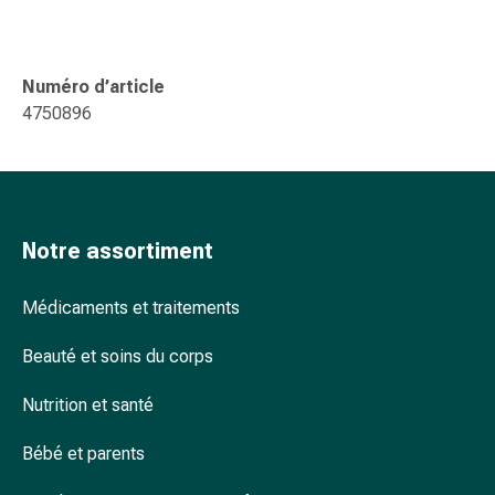
accessoires
Douche
nasale
Numéro d’article
Mouchoirs
4750896
Rhume
Cœur
et
circulation
sanguine
Notre assortiment
Cœur
Bas
Médicaments et traitements
de
compression
Beauté et soins du corps
et
de
Nutrition et santé
contention
Circulation
Bébé et parents
sanguine