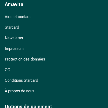
Amavita
accessoires
Douche
nasale
Aide et contact
Mouchoirs
Starcard
Rhume
Cœur
Newsletter
et
circulation
Impressum
sanguine
Cœur
Protection des données
Bas
de
CG
compression
et
Conditions Starcard
de
À propos de nous
contention
Circulation
sanguine
Options de paiement