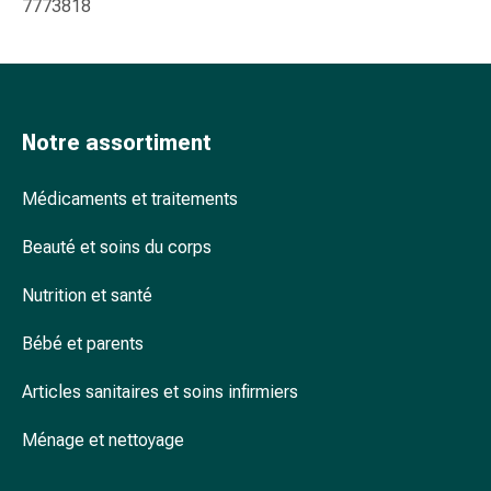
7773818
ophtalmiques
Hygiène
oculaire
Grippe
et
Notre assortiment
refroidissement
Bonbons
contre
Médicaments et traitements
la
Beauté et soins du corps
toux
Mal
Nutrition et santé
de
gorge
Bébé et parents
Grippe
et
Articles sanitaires et soins infirmiers
refroidissement
Toux
Ménage et nettoyage
Inhalateurs
et