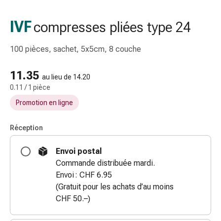
gaze
Bandes
IVF
compresses pliées type 24
de
compression
100 pièces, sachet, 5x5cm, 8 couche
Pansements
adhésifs
11.35
Bandages,
au lieu de 14.20
0.11 / 1 pièce
rubans
et
Promotion en ligne
accessoires
Bandages
Réception
et
filets
Envoi postal
tubulaires
Commande distribuée mardi.
Matériel
Envoi : CHF 6.95
de
(Gratuit pour les achats d’au moins
pansement
CHF 50.–)
Brûlures
et