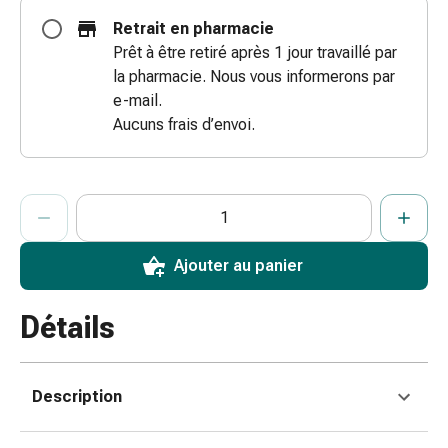
coups
Retrait en pharmacie
de
Prêt à être retiré après 1 jour travaillé par
soleil
la pharmacie. Nous vous informerons par
Sets
e-mail.
de
Aucuns frais d’envoi.
rechange
Pansements
Pommades
ProductDetailPage.Aria.AddToCartQuantityControlInst
Indiquer le nombre d’unités de cet article à ajouter au panier.
Vous avez atteint la quantité maximale commandable pour cet 
Nous n’avons momentanément pas d’autres unités de cet artic
et
désinfection
des
Ajouter au panier
plaies
Pansement
Détails
spray
Sutures
cutanées
Description
adhésives
et