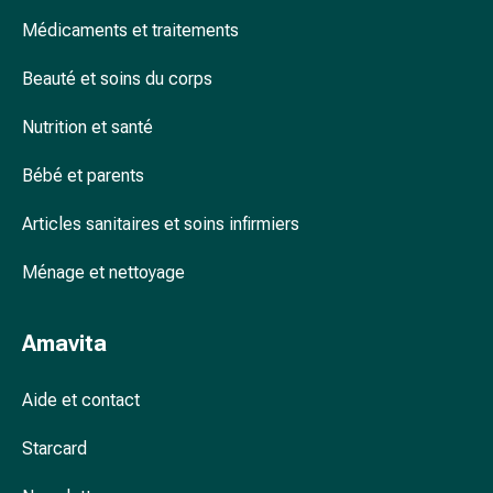
accessoires
Médicaments et traitements
Douche
nasale
Beauté et soins du corps
Mouchoirs
Rhume
Nutrition et santé
Cœur
Bébé et parents
et
circulation
Articles sanitaires et soins infirmiers
sanguine
Cœur
Ménage et nettoyage
Bas
de
compression
Amavita
et
de
Aide et contact
contention
Circulation
Starcard
sanguine