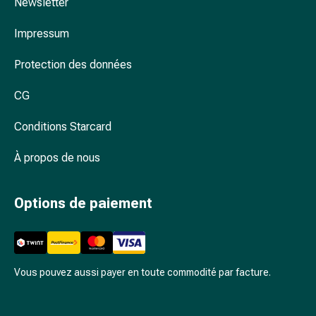
Arrêter
Newsletter
de
Impressum
fumer
Veines
Protection des données
Troubles
cardiaques
CG
et
nerveux
Conditions Starcard
Troubles
de
À propos de nous
la
mémoire
Options de paiement
et
de
la
concentration
Allergies
Vous pouvez aussi payer en toute commodité par facture.
et
rhume