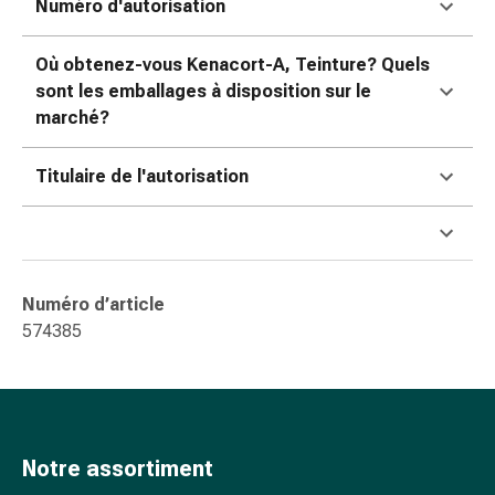
Numéro d'autorisation
ophtalmiques
Hygiène
oculaire
Où obtenez-vous Kenacort-A, Teinture? Quels
Grippe
sont les emballages à disposition sur le
et
marché?
refroidissement
Bonbons
Titulaire de l'autorisation
contre
la
toux
Mal
de
Numéro d’article
gorge
574385
Grippe
et
refroidissement
Toux
Inhalateurs
Notre assortiment
et