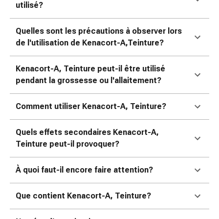
colle
utilisé?
tissulaire
Pommade
Quelles sont les précautions à observer lors
vésicante
de l'utilisation de Kenacort-A,Teinture?
Tampons
médicaux
Kenacort-A, Teinture peut-il être utilisé
Yeux
pendant la grossesse ou l'allaitement?
et
oreilles
Comment utiliser Kenacort-A, Teinture?
Douleurs
auriculaires
Hygiène
Quels effets secondaires Kenacort-A,
des
Teinture peut-il provoquer?
oreilles
Gouttes
À quoi faut-il encore faire attention?
ophtalmiques
Inflammation
Que contient Kenacort-A, Teinture?
oculaire
Pansements