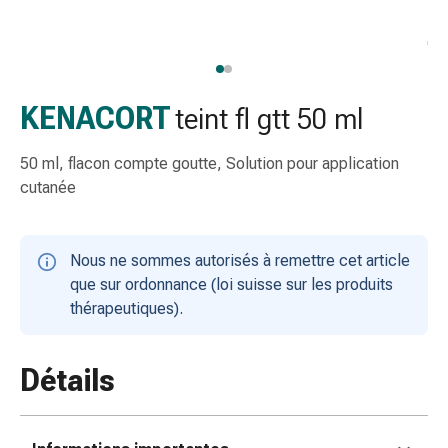
gaze
Bandes
de
compression
Pansements
KENACORT
teint fl gtt 50 ml
adhésifs
Bandages,
50 ml, flacon compte goutte, Solution pour application
rubans
cutanée
et
accessoires
Bandages
Nous ne sommes autorisés à remettre cet article
et
que sur ordonnance (loi suisse sur les produits
filets
thérapeutiques).
tubulaires
Matériel
de
Détails
pansement
Brûlures
et