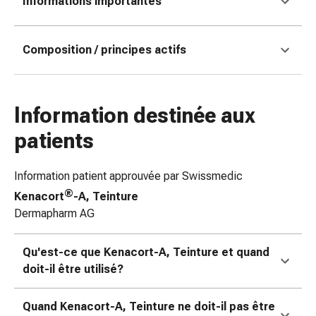
Informations importantes
coups
de
soleil
Composition / principes actifs
Sets
de
rechange
Information destinée aux
Pansements
Pommades
patients
et
désinfection
Information patient approuvée par Swissmedic
des
®
Kenacort
-A, Teinture
plaies
Dermapharm AG
Pansement
spray
Sutures
Qu'est-ce que Kenacort-A, Teinture et quand
cutanées
doit-il être utilisé?
adhésives
et
Quand Kenacort-A, Teinture ne doit-il pas être