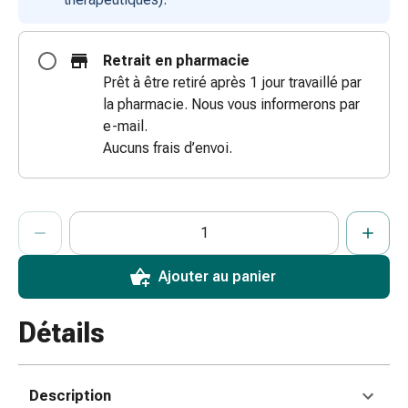
coups
de
Retrait en pharmacie
soleil
Prêt à être retiré après 1 jour travaillé par
Sets
la pharmacie. Nous vous informerons par
de
e-mail.
rechange
Aucuns frais d’envoi.
Pansements
Pommades
et
désinfection
ProductDetailPage.Aria.AddToCartQuantityControlInst
Indiquer le nombre d’unités de cet article à ajouter au panier.
Vous avez atteint la quantité maximale commandable pour cet 
Nous n’avons momentanément pas d’autres unités de cet artic
des
plaies
Ajouter au panier
Pansement
spray
Sutures
Détails
cutanées
adhésives
et
Description