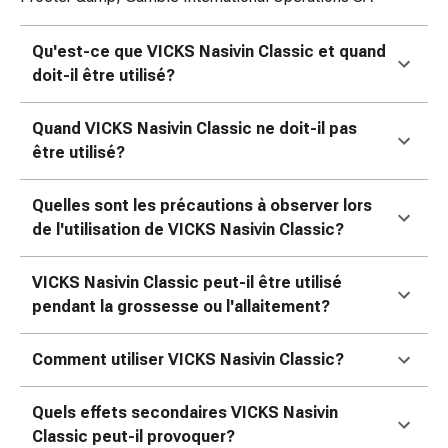
ophtalmiques
Hygiène
Qu'est-ce que VICKS Nasivin Classic et quand
oculaire
doit-il être utilisé?
Grippe
et
Quand VICKS Nasivin Classic ne doit-il pas
refroidissement
être utilisé?
Bonbons
contre
la
Quelles sont les précautions à observer lors
toux
de l'utilisation de VICKS Nasivin Classic?
Mal
de
VICKS Nasivin Classic peut-il être utilisé
gorge
pendant la grossesse ou l'allaitement?
Grippe
et
Comment utiliser VICKS Nasivin Classic?
refroidissement
Toux
Quels effets secondaires VICKS Nasivin
Inhalateurs
Classic peut-il provoquer?
et