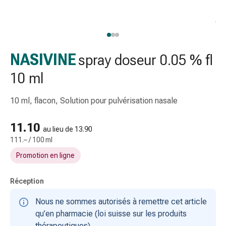
gaze
Bandes
de
compression
Pansements
NASIVINE
spray doseur 0.05 % fl
adhésifs
10 ml
Bandages,
rubans
10 ml, flacon, Solution pour pulvérisation nasale
et
accessoires
11.10
Bandages
au lieu de 13.90
et
111.– / 100 ml
filets
Promotion en ligne
tubulaires
Matériel
Réception
de
pansement
Nous ne sommes autorisés à remettre cet article
Brûlures
qu’en pharmacie (loi suisse sur les produits
et
thérapeutiques).