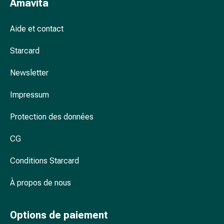
Amavita
et
rhume
Aide et contact
des
foins
Starcard
Antiallergiques
Peau
Newsletter
Nez
Estomac
Impressum
et
intestins
Protection des données
Diarrhée
Brûlures
CG
d’estomac
Conditions Starcard
Hémorroïdes
Nausées
À propos de nous
et
vomissements
Digestion,
Options de paiement
flatulences