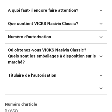
accessoires
A quoi faut-il encore faire attention?
Douche
nasale
Mouchoirs
Que contient VICKS Nasivin Classic?
Rhume
Cœur
Numéro d'autorisation
et
circulation
Où obtenez-vous VICKS Nasivin Classic?
sanguine
Quels sont les emballages à disposition sur le
Cœur
marché?
Bas
de
Titulaire de l'autorisation
compression
et
de
contention
Circulation
Numéro d’article
sanguine
979739