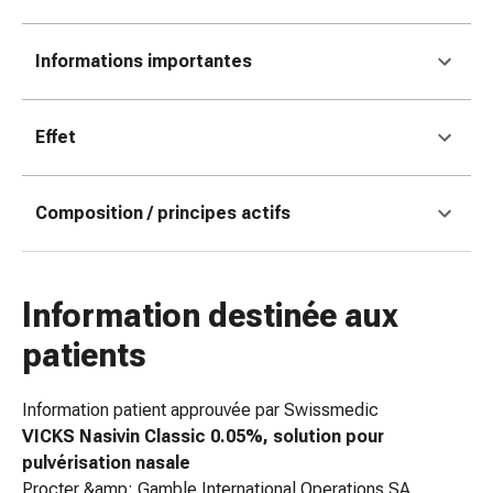
colle
tissulaire
Pommade
Informations importantes
vésicante
Tampons
médicaux
Effet
Yeux
et
Composition / principes actifs
oreilles
Douleurs
auriculaires
Hygiène
Information destinée aux
des
patients
oreilles
Gouttes
ophtalmiques
Information patient approuvée par Swissmedic
Inflammation
VICKS Nasivin Classic 0.05%, solution pour
oculaire
pulvérisation nasale
Pansements
Procter &amp; Gamble International Operations SA