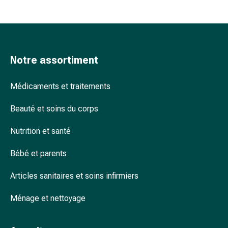
Arrêter
de
fumer
Veines
Coagulation
Notre assortiment
sanguine
Troubles
Médicaments et traitements
cardiaques
et
Beauté et soins du corps
nerveux
Troubles
Nutrition et santé
de
la
Bébé et parents
mémoire
et
Articles sanitaires et soins infirmiers
de
la
Ménage et nettoyage
concentration
Allergies