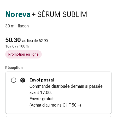
gaze
Bandes
Noreva
+ SÉRUM SUBLIM
de
compression
30 ml, flacon
Pansements
adhésifs
50.30
Bandages,
au lieu de 62.90
167.67 / 100 ml
rubans
et
Promotion en ligne
accessoires
Bandages
Réception
et
filets
Envoi postal
tubulaires
Commande distribuée demain si passée
Matériel
avant 17:00.
de
Envoi : gratuit
pansement
(Achat d’au moins CHF 50.–)
Brûlures
et