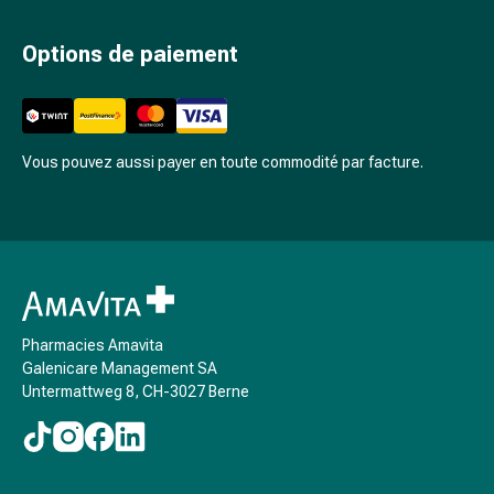
et
rhume
Options de paiement
des
foins
Antiallergiques
Peau
Vous pouvez aussi payer en toute commodité par facture.
Nez
Estomac
et
intestins
Diarrhée
Brûlures
d’estomac
Pharmacies Amavita
Hémorroïdes
Galenicare Management SA
Nausées
Untermattweg 8, CH-3027 Berne
et
vomissements
Digestion,
flatulences