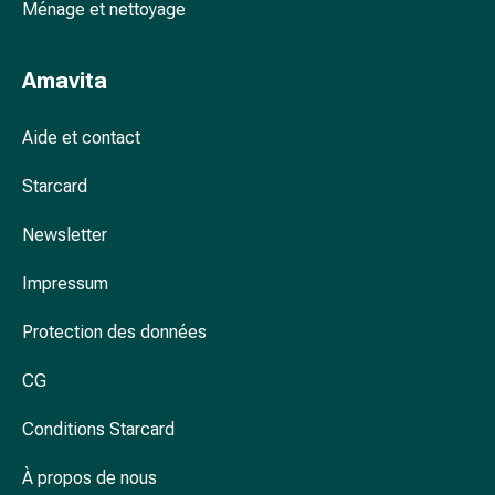
Arrêter
Ménage et nettoyage
de
fumer
Amavita
Veines
Coagulation
sanguine
Aide et contact
Troubles
Starcard
cardiaques
et
Newsletter
nerveux
Troubles
Impressum
de
la
Protection des données
mémoire
et
CG
de
la
Conditions Starcard
concentration
À propos de nous
Allergies