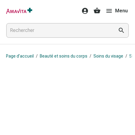
Médicaments
Menu
et
traitements
Lésions
cutanées
et
cicatrisation
Page d’accueil
/
Beauté et soins du corps
/
Soins du visage
/
Sé
Compresses
pliées
Bandes
élastiques
Pansements
pour
les
doigts
Sparadraps
Bandes
de