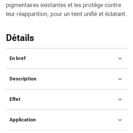
colle
pigmentaires existantes et les protège contre
tissulaire
leur réapparition, pour un teint unifié et éclatant.
Pommade
vésicante
Tampons
Détails
médicaux
Yeux
et
oreilles
En bref
Douleurs
auriculaires
Description
Hygiène
des
oreilles
Effet
Gouttes
ophtalmiques
Inflammation
Application
oculaire
Pansements