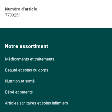
accessoires
Numéro d’article
Douche
7739251
nasale
Mouchoirs
Rhume
Cœur
et
Notre assortiment
circulation
sanguine
Cœur
Médicaments et traitements
Bas
Beauté et soins du corps
de
compression
Nutrition et santé
et
de
Bébé et parents
contention
Circulation
Articles sanitaires et soins infirmiers
sanguine