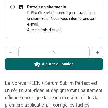
coups
Retrait en pharmacie
de
Prêt à être retiré après 1 jour travaillé par
soleil
la pharmacie. Nous vous informerons par
Sets
e-mail.
de
Aucuns frais d’envoi.
rechange
Pansements
Pommades
ProductDetailPage.Aria.AddToCartQuantityControlInst
Indiquer le nombre d’unités de cet article à ajouter au panier.
Vous avez atteint la quantité maximale commandable pour cet 
Nous n’avons momentanément pas d’autres unités de cet artic
et
désinfection
des
Ajouter au panier
plaies
Pansement
spray
Le Noreva IKLEN + Sérum Sublim Perfect est
Sutures
un sérum anti-rides et dépigmentant hautement
cutanées
efficace qui soigne la peau intensément dès la
adhésives
et
première application. Il corrige les taches