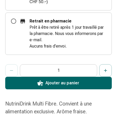
CHF 50.–)
coups
de
soleil
Retrait en pharmacie
Sets
Prêt à être retiré après 1 jour travaillé par
de
la pharmacie. Nous vous informerons par
rechange
e-mail.
Pansements
Aucuns frais d’envoi.
Pommades
et
désinfection
ProductDetailPage.Aria.AddToCartQuantityControlInst
Indiquer le nombre d’unités de cet article à ajouter au panier.
Vous avez atteint la quantité maximale commandable pour cet 
Nous n’avons momentanément pas d’autres unités de cet artic
des
plaies
Pansement
Ajouter au panier
spray
Sutures
cutanées
NutriniDrink Multi Fibre. Convient à une
adhésives
alimentation exclusive. Arôme fraise.
et