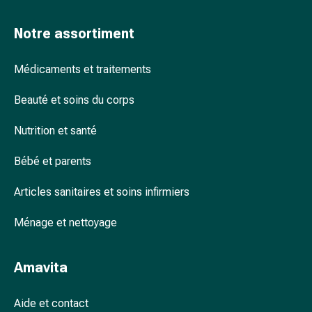
accessoires
Douche
Notre assortiment
nasale
Mouchoirs
Médicaments et traitements
Rhume
Cœur
Beauté et soins du corps
et
circulation
Nutrition et santé
sanguine
Bébé et parents
Cœur
Bas
Articles sanitaires et soins infirmiers
de
compression
Ménage et nettoyage
et
de
contention
Amavita
Circulation
sanguine
Aide et contact