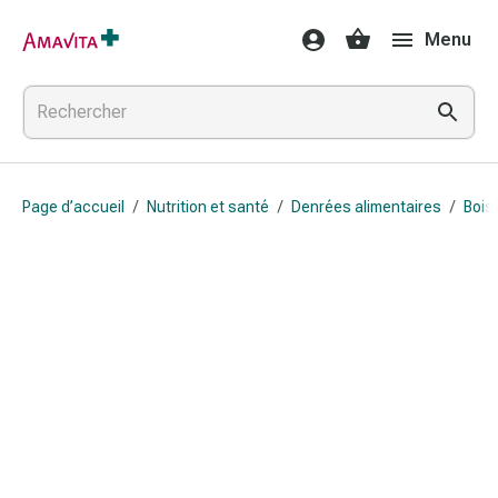
Médicaments
Menu
et
traitements
Lésions
cutanées
et
cicatrisation
Page d’accueil
/
Nutrition et santé
/
Denrées alimentaires
/
Bois
Compresses
pliées
Bandes
élastiques
Pansements
pour
les
doigts
Sparadraps
Bandes
de