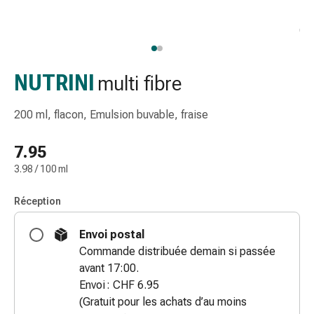
gaze
Bandes
de
compression
Pansements
NUTRINI
multi fibre
adhésifs
Bandages,
200 ml, flacon, Emulsion buvable, fraise
rubans
et
7.95
accessoires
3.98 / 100 ml
Bandages
et
Réception
filets
tubulaires
Envoi postal
Matériel
Commande distribuée demain si passée
de
avant 17:00.
pansement
Envoi : CHF 6.95
Brûlures
(Gratuit pour les achats d’au moins
et