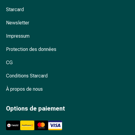
Arrêter
de
Starcard
fumer
Veines
Newsletter
Coagulation
Impressum
sanguine
Troubles
Protection des données
cardiaques
et
CG
nerveux
Troubles
Conditions Starcard
de
la
À propos de nous
mémoire
et
Options de paiement
de
la
concentration
Allergies