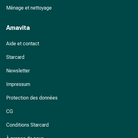
accessoires
Ménage et nettoyage
Douche
nasale
Amavita
Mouchoirs
Rhume
Cœur
Aide et contact
et
Starcard
circulation
sanguine
Newsletter
Cœur
Bas
Impressum
de
compression
Protection des données
et
de
CG
contention
Circulation
Conditions Starcard
sanguine