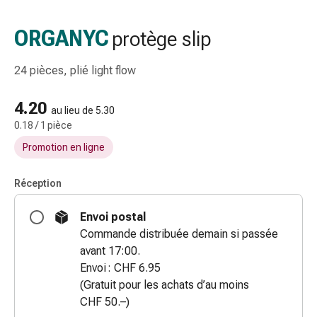
gaze
Bandes
ORGANYC
protège slip
de
compression
24 pièces, plié light flow
Pansements
adhésifs
4.20
Bandages,
au lieu de 5.30
0.18 / 1 pièce
rubans
et
Promotion en ligne
accessoires
Bandages
Réception
et
filets
Envoi postal
tubulaires
Commande distribuée demain si passée
Matériel
avant 17:00.
de
Envoi : CHF 6.95
pansement
(Gratuit pour les achats d’au moins
Brûlures
CHF 50.–)
et