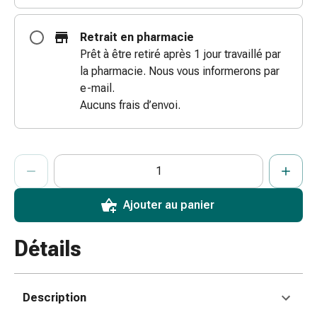
coups
de
Retrait en pharmacie
soleil
Prêt à être retiré après 1 jour travaillé par
Sets
la pharmacie. Nous vous informerons par
de
e-mail.
rechange
Aucuns frais d’envoi.
Pansements
Pommades
et
ProductDetailPage.Aria.AddToCartQuantityControlInst
Indiquer le nombre d’unités de cet article à ajouter au panier.
Vous avez atteint la quantité maximale commandable pour cet 
Nous n’avons momentanément pas d’autres unités de cet artic
désinfection
des
plaies
Ajouter au panier
Pansement
spray
Détails
Sutures
cutanées
adhésives
Description
et