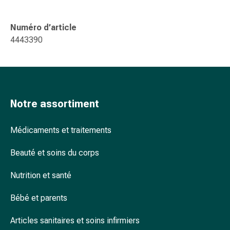
ophtalmiques
Hygiène
Numéro d’article
oculaire
4443390
Grippe
et
refroidissement
Bonbons
contre
Notre assortiment
la
toux
Mal
Médicaments et traitements
de
Beauté et soins du corps
gorge
Grippe
Nutrition et santé
et
refroidissement
Bébé et parents
Toux
Inhalateurs
Articles sanitaires et soins infirmiers
et