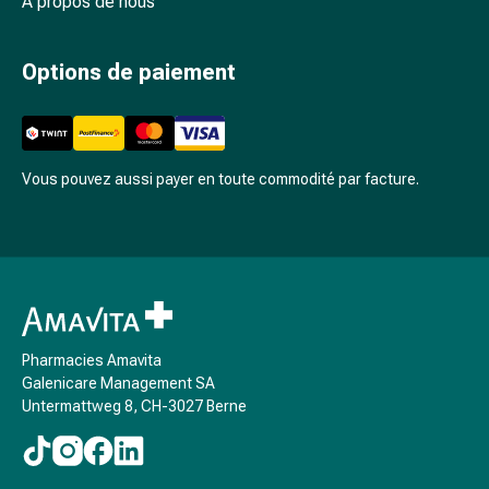
À propos de nous
Arrêter
de
fumer
Options de paiement
Veines
Troubles
cardiaques
et
Vous pouvez aussi payer en toute commodité par facture.
nerveux
Troubles
de
la
mémoire
et
de
Pharmacies Amavita
la
Galenicare Management SA
concentration
Untermattweg 8, CH-3027 Berne
Allergies
et
rhume