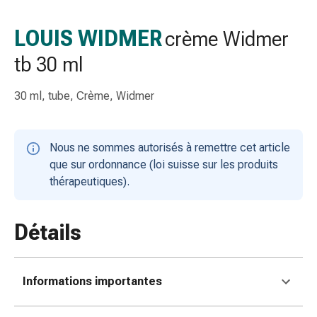
gaze
Bandes
LOUIS WIDMER
crème Widmer
de
tb 30 ml
compression
Pansements
adhésifs
30 ml, tube, Crème, Widmer
Bandages,
rubans
et
Nous ne sommes autorisés à remettre cet article
accessoires
que sur ordonnance (loi suisse sur les produits
Bandages
thérapeutiques).
et
filets
Détails
tubulaires
Matériel
de
pansement
Informations importantes
Brûlures
et