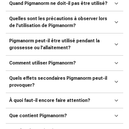
colle
Quand Pigmanorm ne doit-il pas être utilisé?
tissulaire
Pommade
Quelles sont les précautions à observer lors
vésicante
de l’utilisation de Pigmanorm?
Tampons
médicaux
Pigmanorm peut-il être utilisé pendant la
Yeux
grossesse ou l’allaitement?
et
oreilles
Douleurs
Comment utiliser Pigmanorm?
auriculaires
Hygiène
Quels effets secondaires Pigmanorm peut-il
des
provoquer?
oreilles
Gouttes
À quoi faut-il encore faire attention?
ophtalmiques
Inflammation
Que contient Pigmanorm?
oculaire
Pansements