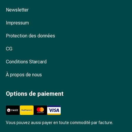
Arrêter
de
Newsletter
fumer
Veines
Impressum
Troubles
Protection des données
cardiaques
et
CG
nerveux
Troubles
Conditions Starcard
de
la
À propos de nous
mémoire
et
de
Options de paiement
la
concentration
Allergies
et
Vous pouvez aussi payer en toute commodité par facture.
rhume