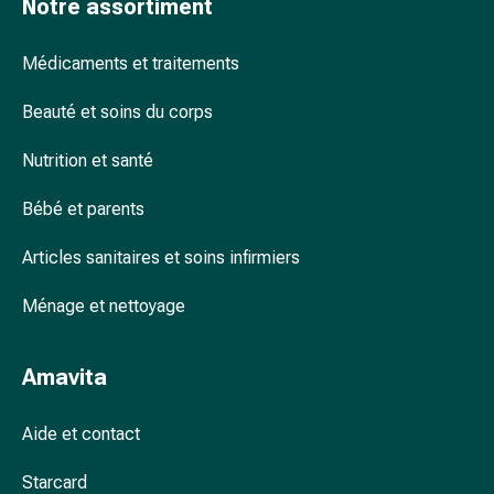
Notre assortiment
accessoires
Douche
Médicaments et traitements
nasale
Mouchoirs
Beauté et soins du corps
Rhume
Cœur
Nutrition et santé
et
circulation
Bébé et parents
sanguine
Articles sanitaires et soins infirmiers
Cœur
Bas
Ménage et nettoyage
de
compression
et
Amavita
de
contention
Aide et contact
Circulation
sanguine
Starcard