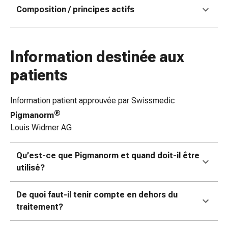
Composition / principes actifs
coups
de
soleil
Sets
Information destinée aux
de
rechange
patients
Pansements
Pommades
Information patient approuvée par Swissmedic
et
®
Pigmanorm
désinfection
Louis Widmer AG
des
plaies
Qu’est-ce que Pigmanorm et quand doit-il être
Pansement
utilisé?
spray
Sutures
cutanées
De quoi faut-il tenir compte en dehors du
adhésives
traitement?
et