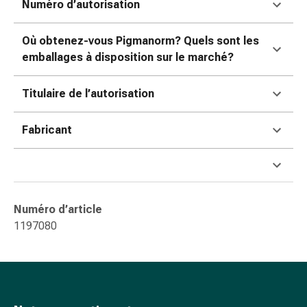
Numéro d’autorisation
ophtalmiques
Hygiène
oculaire
Où obtenez-vous Pigmanorm? Quels sont les
Grippe
emballages à disposition sur le marché?
et
refroidissement
Titulaire de l’autorisation
Bonbons
contre
Fabricant
la
toux
Mal
de
gorge
Numéro d’article
Grippe
1197080
et
refroidissement
Toux
Inhalateurs
et