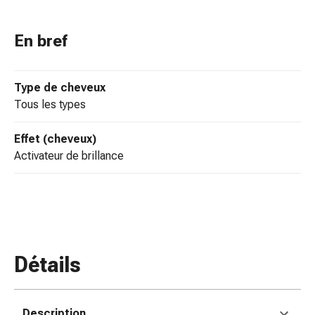
colle
tissulaire
Pommade
En bref
vésicante
Tampons
médicaux
Type de cheveux
Yeux
tous les types
et
oreilles
Effet (cheveux)
Douleurs
activateur de brillance
auriculaires
Hygiène
des
oreilles
Gouttes
ophtalmiques
Détails
Inflammation
oculaire
Pansements
Description