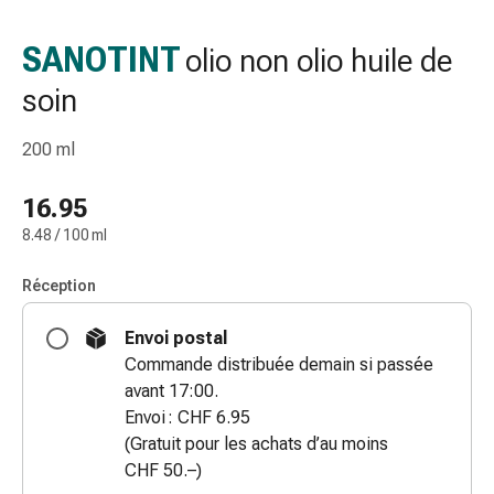
gaze
Bandes
SANOTINT
olio non olio huile de
de
soin
compression
Pansements
adhésifs
200 ml
Bandages,
rubans
16.95
et
8.48 / 100 ml
accessoires
Bandages
Réception
et
filets
Envoi postal
tubulaires
Commande distribuée demain si passée
Matériel
avant 17:00.
de
Envoi : CHF 6.95
pansement
(Gratuit pour les achats d’au moins
Brûlures
CHF 50.–)
et