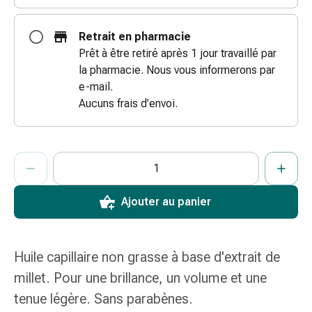
coups
de
Retrait en pharmacie
soleil
Prêt à être retiré après 1 jour travaillé par
Sets
la pharmacie. Nous vous informerons par
de
e-mail.
rechange
Aucuns frais d’envoi.
Pansements
Pommades
et
ProductDetailPage.Aria.AddToCartQuantityControlInst
Indiquer le nombre d’unités de cet article à ajouter au panier.
Vous avez atteint la quantité maximale commandable pour cet 
Nous n’avons momentanément pas d’autres unités de cet artic
désinfection
des
plaies
Ajouter au panier
Pansement
spray
Sutures
Huile capillaire non grasse à base d'extrait de
cutanées
millet. Pour une brillance, un volume et une
adhésives
tenue légère. Sans parabènes.
et