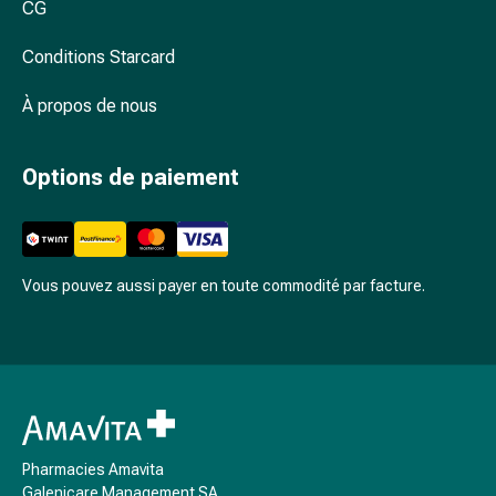
CG
des
foins
Conditions Starcard
Antiallergiques
Peau
À propos de nous
Nez
Estomac
et
Options de paiement
intestins
Diarrhée
Brûlures
d’estomac
Vous pouvez aussi payer en toute commodité par facture.
Hémorroïdes
Nausées
et
vomissements
Digestion,
flatulences
et
Pharmacies Amavita
ballonnements
Galenicare Management SA