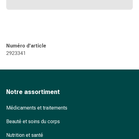
accessoires
Douche
nasale
Mouchoirs
Rhume
Cœur
Numéro d’article
et
2923341
circulation
sanguine
Cœur
Bas
de
Notre assortiment
compression
et
Médicaments et traitements
de
contention
Beauté et soins du corps
Circulation
sanguine
Nutrition et santé