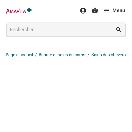
Médicaments
Menu
et
traitements
Lésions
cutanées
et
cicatrisation
Page d’accueil
/
Beauté et soins du corps
/
Soins des cheveux
/
Compresses
pliées
Bandes
élastiques
Pansements
pour
les
doigts
Sparadraps
Bandes
de