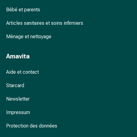
Arrêter
de
Bébé et parents
fumer
Veines
Articles sanitaires et soins infirmiers
Troubles
Ménage et nettoyage
cardiaques
et
nerveux
Amavita
Troubles
de
Aide et contact
la
mémoire
Starcard
et
de
Newsletter
la
concentration
Impressum
Allergies
et
Protection des données
rhume