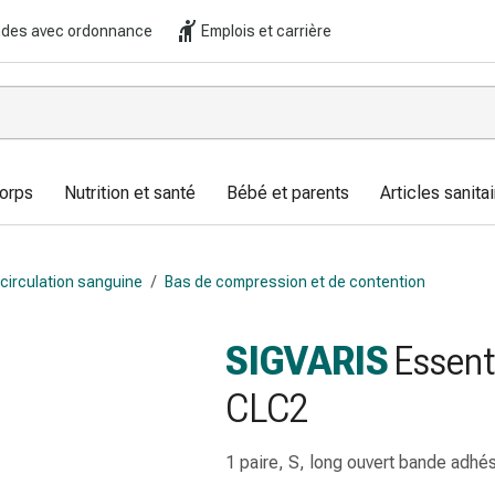
es avec ordonnance
Emplois et carrière
corps
Nutrition et santé
Bébé et parents
Articles sanitai
circulation sanguine
/
Bas de compression et de contention
SIGVARIS
Essent
CLC2
1 paire, S, long ouvert bande adhé