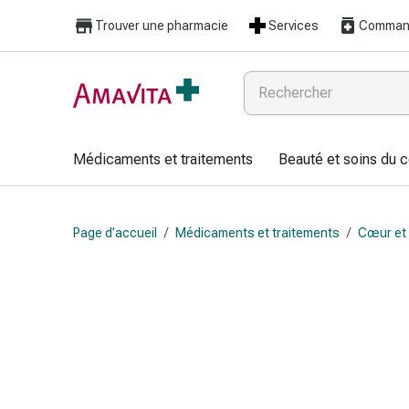
Médicaments
Trouver une pharmacie
Services
Command
et
traitements
Lésions
cutanées
et
cicatrisation
Médicaments et traitements
Beauté et soins du 
Compresses
pliées
Bandes
Page d’accueil
/
Médicaments et traitements
/
Cœur et 
élastiques
Pansements
pour
les
doigts
Sparadraps
Bandes
de