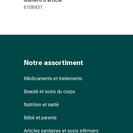
Numéro d’article
ophtalmiques
6108431
Hygiène
oculaire
Grippe
et
refroidissement
Bonbons
contre
la
Notre assortiment
toux
Mal
Médicaments et traitements
de
gorge
Beauté et soins du corps
Grippe
et
Nutrition et santé
refroidissement
Toux
Bébé et parents
Inhalateurs
Articles sanitaires et soins infirmiers
et