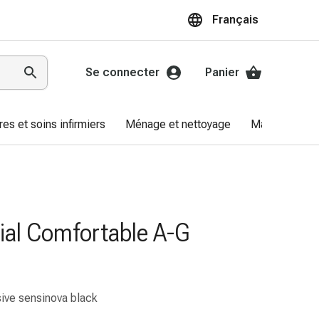
Français
Se connecter
Panier
res et soins infirmiers
Ménage et nettoyage
Marques
ial Comfortable A-G
sive sensinova black