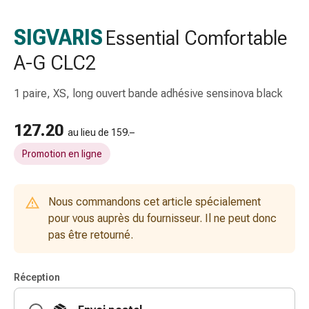
gaze
Bandes
SIGVARIS
Essential Comfortable
de
A-G CLC2
compression
Pansements
adhésifs
1 paire, XS, long ouvert bande adhésive sensinova black
Bandages,
rubans
127.20
au lieu de 159.–
et
Promotion en ligne
accessoires
Bandages
et
Nous commandons cet article spécialement
filets
pour vous auprès du fournisseur. Il ne peut donc
tubulaires
pas être retourné.
Matériel
de
pansement
Réception
Brûlures
et