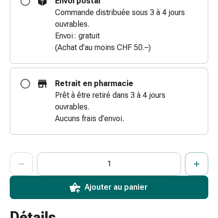
Envoi postal
coups
Commande distribuée sous 3 à 4 jours
de
ouvrables.
soleil
Envoi : gratuit
Sets
(Achat d’au moins CHF 50.–)
de
rechange
Pansements
Retrait en pharmacie
Pommades
Prêt à être retiré dans 3 à 4 jours
et
ouvrables.
désinfection
Aucuns frais d’envoi.
des
plaies
Pansement
ProductDetailPage.Aria.AddToCartQuantityControlInst
Indiquer le nombre d’unités de cet article à ajouter au panier.
Vous avez atteint la quantité maximale commandable pour cet 
Nous n’avons momentanément pas d’autres unités de cet artic
spray
Sutures
cutanées
Ajouter au panier
adhésives
et
Détails