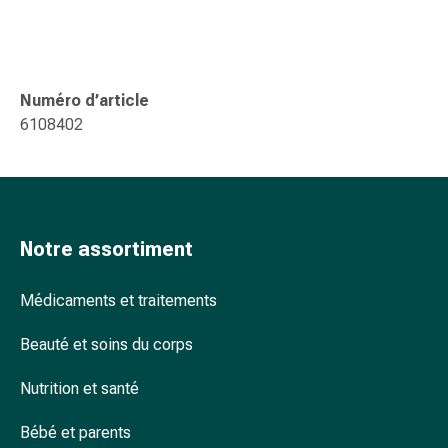
ophtalmiques
Hygiène
oculaire
Grippe
Numéro d’article
et
6108402
refroidissement
Bonbons
contre
la
toux
Notre assortiment
Mal
de
gorge
Médicaments et traitements
Grippe
Beauté et soins du corps
et
refroidissement
Nutrition et santé
Toux
Inhalateurs
Bébé et parents
et