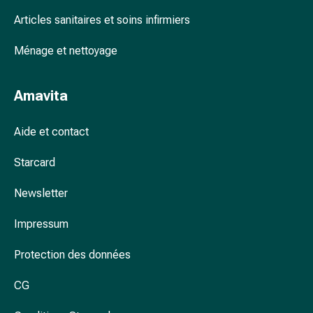
accessoires
Articles sanitaires et soins infirmiers
Douche
nasale
Ménage et nettoyage
Mouchoirs
Rhume
Amavita
Cœur
et
circulation
Aide et contact
sanguine
Starcard
Cœur
Bas
Newsletter
de
compression
Impressum
et
de
Protection des données
contention
Circulation
CG
sanguine