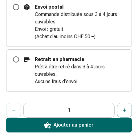
coups
Envoi postal
de
Commande distribuée sous 3 à 4 jours
soleil
ouvrables.
Sets
Envoi : gratuit
de
(Achat d’au moins CHF 50.–)
rechange
Pansements
Pommades
Retrait en pharmacie
et
Prêt à être retiré dans 3 à 4 jours
désinfection
ouvrables.
des
Aucuns frais d’envoi.
plaies
Pansement
spray
ProductDetailPage.Aria.AddToCartQuantityControlInst
Indiquer le nombre d’unités de cet article à ajouter au panier.
Vous avez atteint la quantité maximale commandable pour cet 
Nous n’avons momentanément pas d’autres unités de cet artic
Sutures
cutanées
adhésives
Ajouter au panier
et