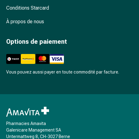
Arrêter
Conditions Starcard
de
fumer
À propos de nous
Veines
Troubles
cardiaques
Options de paiement
et
nerveux
Troubles
de
Vous pouvez aussi payer en toute commodité par facture.
la
mémoire
et
de
la
concentration
Allergies
Pharmacies Amavita
et
Galenicare Management SA
rhume
Untermattweg 8, CH-3027 Berne