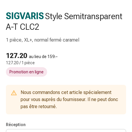
gaze
Bandes
SIGVARIS
Style Semitransparent
de
A-T CLC2
compression
Pansements
adhésifs
1 pièce, XL+, normal fermé caramel
Bandages,
rubans
127.20
au lieu de 159.–
et
127.20 / 1 pièce
accessoires
Promotion en ligne
Bandages
et
filets
Nous commandons cet article spécialement
tubulaires
pour vous auprès du fournisseur. Il ne peut donc
Matériel
pas être retourné.
de
pansement
Brûlures
Réception
et