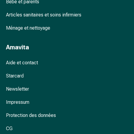
Bébé et parents
accessoires
Douche
Articles sanitaires et soins infirmiers
nasale
Mouchoirs
Ménage et nettoyage
Rhume
Cœur
Amavita
et
circulation
Aide et contact
sanguine
Cœur
Starcard
Bas
de
Newsletter
compression
et
Impressum
de
contention
Protection des données
Circulation
sanguine
CG