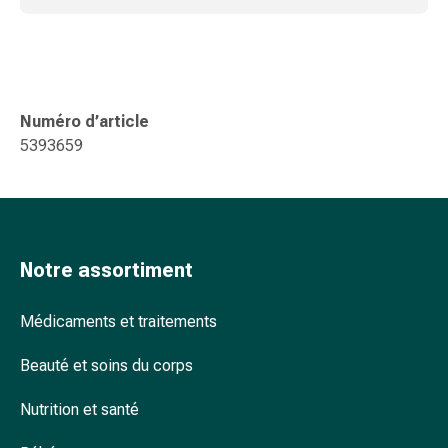
ophtalmiques
Hygiène
oculaire
Grippe
et
Numéro d’article
refroidissement
5393659
Bonbons
contre
la
toux
Mal
Notre assortiment
de
gorge
Médicaments et traitements
Grippe
et
Beauté et soins du corps
refroidissement
Toux
Nutrition et santé
Inhalateurs
et