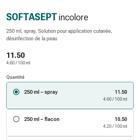
gaze
Bandes
SOFTASEPT
incolore
de
compression
250 ml, spray, Solution pour application cutanée,
Pansements
désinfection de la peau
adhésifs
Bandages,
11.50
rubans
4.60 / 100 ml
et
accessoires
Quantité
Bandages
et
250 ml – spray
11.50
filets
4.60 / 100 ml
tubulaires
Matériel
de
250 ml – flacon
10.50
pansement
4.20 / 100 ml
Brûlures
et