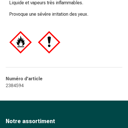
Liquide et vapeurs très inflammables.
ophtalmiques
Hygiène
Provoque une sévère irritation des yeux.
oculaire
Grippe
et
refroidissement
Bonbons
contre
la
toux
Mal
de
Numéro d’article
gorge
2384594
Grippe
et
refroidissement
Toux
Inhalateurs
Notre assortiment
et