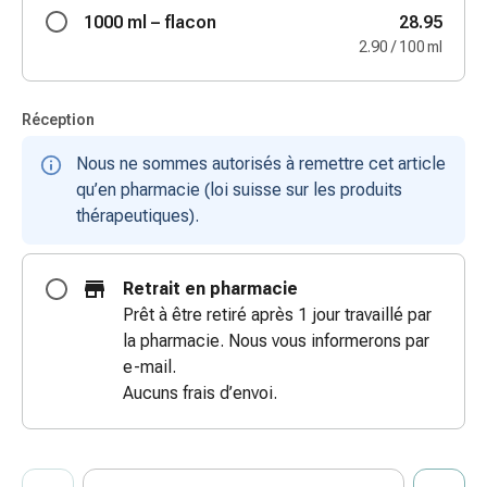
coups
1000 ml – flacon
28.95
de
2.90 / 100 ml
soleil
Sets
Réception
de
rechange
Nous ne sommes autorisés à remettre cet article
Pansements
qu’en pharmacie (loi suisse sur les produits
Pommades
thérapeutiques).
et
désinfection
des
Retrait en pharmacie
plaies
Prêt à être retiré après 1 jour travaillé par
Pansement
la pharmacie. Nous vous informerons par
spray
e-mail.
Sutures
Aucuns frais d’envoi.
cutanées
adhésives
et
ProductDetailPage.Aria.AddToCartQuantityControlInst
Indiquer le nombre d’unités de cet article à ajouter au panier.
Vous avez atteint la quantité maximale commandable pour cet 
Nous n’avons momentanément pas d’autres unités de cet artic