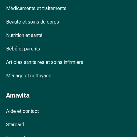
accessoires
Médicaments et traitements
Douche
nasale
Beauté et soins du corps
Mouchoirs
Rhume
Nutrition et santé
Cœur
Bébé et parents
et
circulation
Articles sanitaires et soins infirmiers
sanguine
Cœur
Ménage et nettoyage
Bas
de
compression
Amavita
et
de
Aide et contact
contention
Circulation
Starcard
sanguine