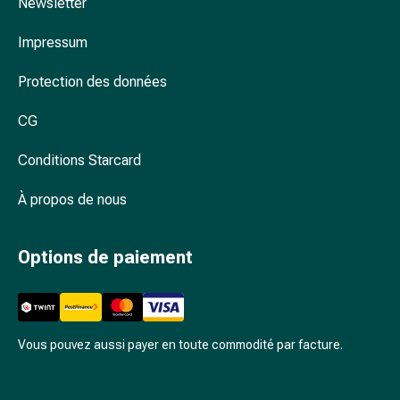
Arrêter
Newsletter
de
Impressum
fumer
Veines
Protection des données
Troubles
cardiaques
CG
et
nerveux
Conditions Starcard
Troubles
de
À propos de nous
la
mémoire
Options de paiement
et
de
la
concentration
Allergies
Vous pouvez aussi payer en toute commodité par facture.
et
rhume