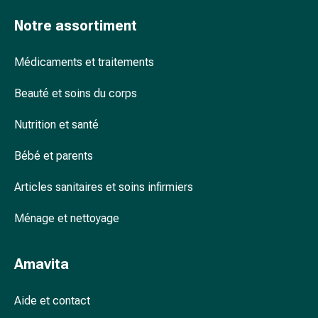
accessoires
Notre assortiment
Douche
nasale
Médicaments et traitements
Mouchoirs
Rhume
Beauté et soins du corps
Cœur
et
Nutrition et santé
circulation
sanguine
Bébé et parents
Cœur
Bas
Articles sanitaires et soins infirmiers
de
compression
Ménage et nettoyage
et
de
Amavita
contention
Circulation
Aide et contact
sanguine