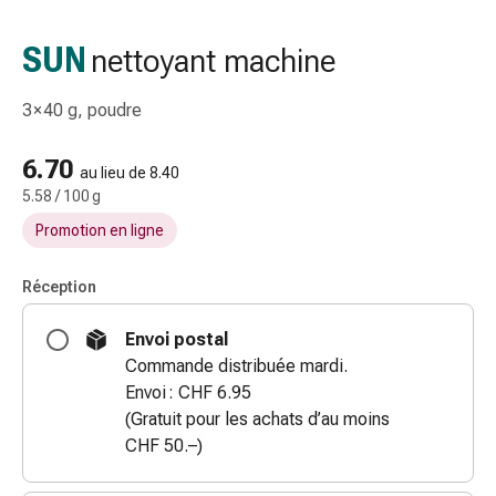
gaze
Bandes
SUN
nettoyant machine
de
compression
3 × 40 g, poudre
Pansements
adhésifs
6.70
Bandages,
au lieu de 8.40
5.58 / 100 g
rubans
et
Promotion en ligne
accessoires
Bandages
Réception
et
filets
Envoi postal
tubulaires
Commande distribuée mardi.
Matériel
Envoi : CHF 6.95
de
(Gratuit pour les achats d’au moins
pansement
CHF 50.–)
Brûlures
et