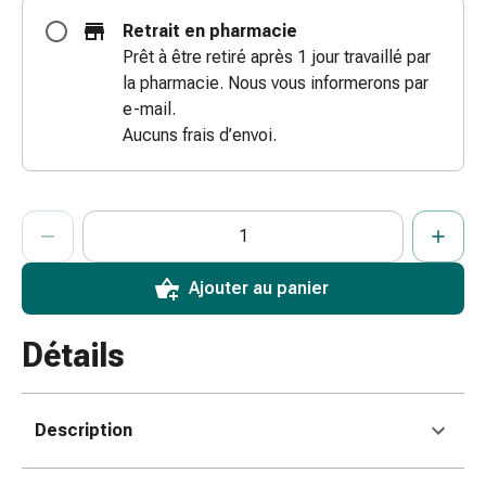
coups
Retrait en pharmacie
de
Prêt à être retiré après 1 jour travaillé par
soleil
la pharmacie. Nous vous informerons par
Sets
e-mail.
de
Aucuns frais d’envoi.
rechange
Pansements
Pommades
ProductDetailPage.Aria.AddToCartQuantityControlInst
Indiquer le nombre d’unités de cet article à ajouter au panier.
Vous avez atteint la quantité maximale commandable pour cet 
Nous n’avons momentanément pas d’autres unités de cet artic
et
désinfection
des
Ajouter au panier
plaies
Pansement
Détails
spray
Sutures
cutanées
Description
adhésives
et