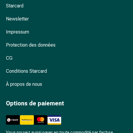
Arrêter
Starcard
de
fumer
Newsletter
Veines
Coagulation
Impressum
sanguine
Troubles
Protection des données
cardiaques
et
CG
nerveux
Conditions Starcard
Troubles
de
À propos de nous
la
mémoire
et
Options de paiement
de
la
concentration
Allergies
Vous pouvez aussi payer en toute commodité par facture.