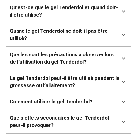
ophtalmiques
Qu’est-ce que le gel Tenderdol et quand doit-
Hygiène
il être utilisé?
oculaire
Grippe
Quand le gel Tenderdol ne doit-il pas être
et
utilisé?
refroidissement
Bonbons
Quelles sont les précautions à observer lors
contre
de l’utilisation du gel Tenderdol?
la
toux
Mal
Le gel Tenderdol peut-il être utilisé pendant la
de
grossesse ou l’allaitement?
gorge
Grippe
Comment utiliser le gel Tenderdol?
et
refroidissement
Quels effets secondaires le gel Tenderdol
Toux
peut-il provoquer?
Inhalateurs
et