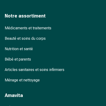
Arrêter
de
fumer
Notre assortiment
Veines
Troubles
Médicaments et traitements
cardiaques
et
Beauté et soins du corps
nerveux
Troubles
Nutrition et santé
de
la
Bébé et parents
mémoire
et
Articles sanitaires et soins infirmiers
de
Ménage et nettoyage
la
concentration
Allergies
Amavita
et
rhume