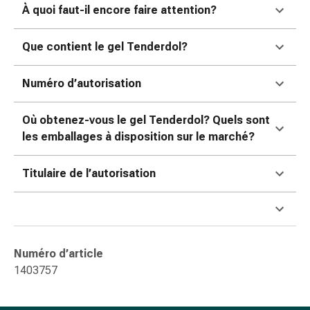
À quoi faut-il encore faire attention?
accessoires
Douche
nasale
Que contient le gel Tenderdol?
Mouchoirs
Rhume
Numéro d’autorisation
Cœur
et
Où obtenez-vous le gel Tenderdol? Quels sont
circulation
les emballages à disposition sur le marché?
sanguine
Cœur
Titulaire de l’autorisation
Bas
de
compression
et
de
Numéro d’article
contention
1403757
Circulation
sanguine