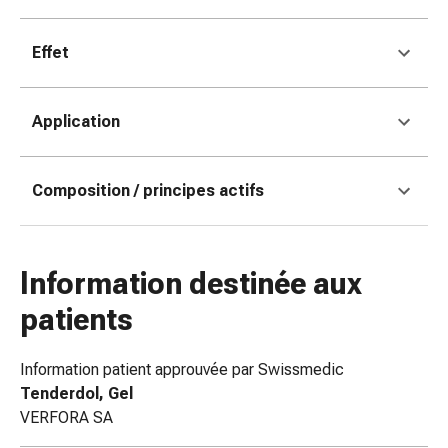
colle
tissulaire
Pommade
Effet
vésicante
Tampons
Application
médicaux
Yeux
et
Composition / principes actifs
oreilles
Douleurs
auriculaires
Hygiène
Information destinée aux
des
patients
oreilles
Gouttes
ophtalmiques
Information patient approuvée par Swissmedic
Inflammation
Tenderdol, Gel
oculaire
VERFORA SA
Pansements