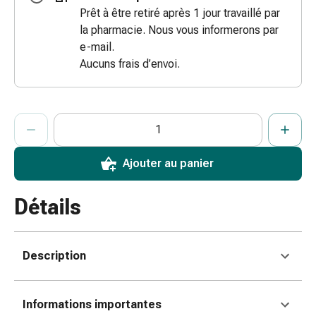
Prêt à être retiré après 1 jour travaillé par
coups
la pharmacie. Nous vous informerons par
de
e-mail.
soleil
Aucuns frais d’envoi.
Sets
de
rechange
Pansements
ProductDetailPage.Aria.AddToCartQuantityControlInst
Indiquer le nombre d’unités de cet article à ajouter au panier.
Vous avez atteint la quantité maximale commandable pour cet 
Nous n’avons momentanément pas d’autres unités de cet artic
Pommades
et
Ajouter au panier
désinfection
des
plaies
Détails
Pansement
spray
Sutures
Description
cutanées
adhésives
et
Informations importantes