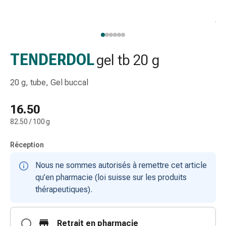
gaze
Bandes
de
compression
Pansements
TENDERDOL
gel tb 20 g
adhésifs
Bandages,
20 g, tube, Gel buccal
rubans
et
16.50
accessoires
82.50 / 100 g
Bandages
et
Réception
filets
tubulaires
Nous ne sommes autorisés à remettre cet article
Matériel
qu’en pharmacie (loi suisse sur les produits
de
thérapeutiques).
pansement
Brûlures
Retrait en pharmacie
et