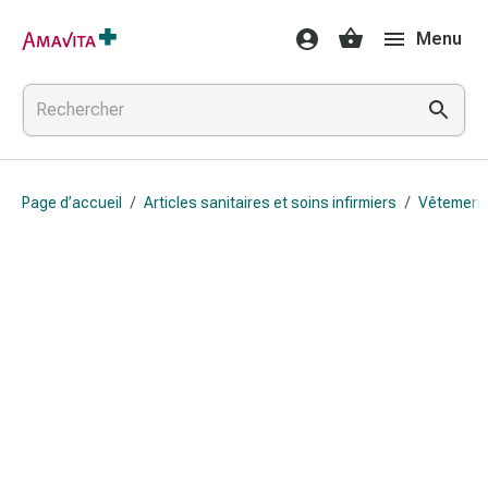
Médicaments
Menu
et
traitements
Lésions
cutanées
et
cicatrisation
Page d’accueil
/
Articles sanitaires et soins infirmiers
/
Vêtements
Compresses
pliées
Bandes
élastiques
Pansements
pour
les
doigts
Sparadraps
Bandes
de