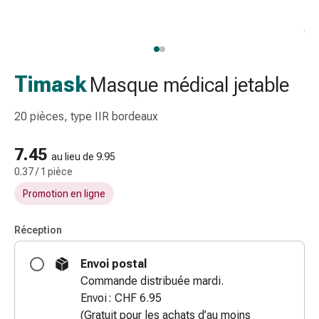
gaze
Bandes
de
compression
Pansements
Timask
Masque médical jetable
adhésifs
Bandages,
20 pièces, type IIR bordeaux
rubans
et
7.45
au lieu de 9.95
accessoires
0.37 / 1 pièce
Bandages
Promotion en ligne
et
filets
tubulaires
Réception
Matériel
Envoi postal
de
Commande distribuée mardi.
pansement
Envoi : CHF 6.95
Brûlures
(Gratuit pour les achats d’au moins
et