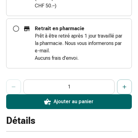
CHF 50.–)
coups
de
soleil
Sets
Retrait en pharmacie
de
Prêt à être retiré après 1 jour travaillé par
rechange
la pharmacie. Nous vous informerons par
Pansements
e-mail.
Pommades
Aucuns frais d’envoi.
et
désinfection
des
ProductDetailPage.Aria.AddToCartQuantityControlInst
Indiquer le nombre d’unités de cet article à ajouter au panier.
Vous avez atteint la quantité maximale commandable pour cet 
Nous n’avons momentanément pas d’autres unités de cet artic
plaies
Pansement
Ajouter au panier
spray
Sutures
cutanées
Détails
adhésives
et