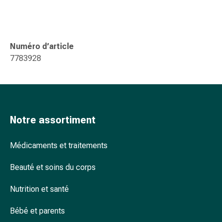
ophtalmiques
Hygiène
oculaire
Grippe
Numéro d’article
et
7783928
refroidissement
Bonbons
contre
la
toux
Notre assortiment
Mal
de
Médicaments et traitements
gorge
Grippe
Beauté et soins du corps
et
refroidissement
Nutrition et santé
Toux
Inhalateurs
Bébé et parents
et