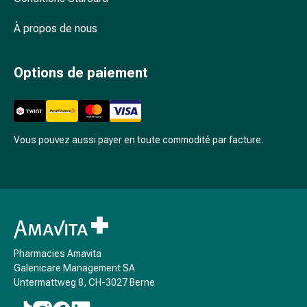
Arrêter
de
À propos de nous
fumer
Veines
Troubles
Options de paiement
cardiaques
et
nerveux
Troubles
Vous pouvez aussi payer en toute commodité par facture.
de
la
mémoire
et
de
la
concentration
Pharmacies Amavita
Allergies
Galenicare Management SA
et
Untermattweg 8, CH-3027 Berne
rhume