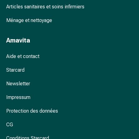
accessoires
Articles sanitaires et soins infirmiers
Douche
Ménage et nettoyage
nasale
Mouchoirs
Rhume
Amavita
Cœur
et
Aide et contact
circulation
sanguine
Starcard
Cœur
Bas
Newsletter
de
compression
Impressum
et
de
Protection des données
contention
CG
Circulation
sanguine
Conditions Starcard