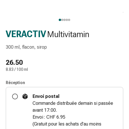
gaze
Bandes
de
compression
Pansements
VERACTIV
Multivitamin
adhésifs
Bandages,
300 ml, flacon, sirop
rubans
et
26.50
accessoires
8.83 / 100 ml
Bandages
et
Réception
filets
tubulaires
Envoi postal
Matériel
Commande distribuée demain si passée
de
avant 17:00.
pansement
Envoi : CHF 6.95
Brûlures
(Gratuit pour les achats d’au moins
et