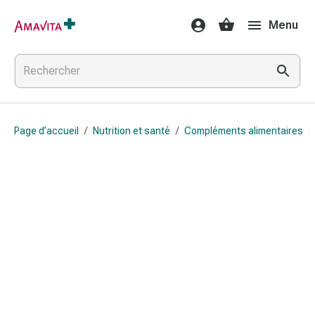
Médicaments
Menu
et
traitements
Lésions
cutanées
et
cicatrisation
Page d’accueil
/
Nutrition et santé
/
Compléments alimentaires
/
Compresses
pliées
Bandes
élastiques
Pansements
pour
les
doigts
Sparadraps
Bandes
de