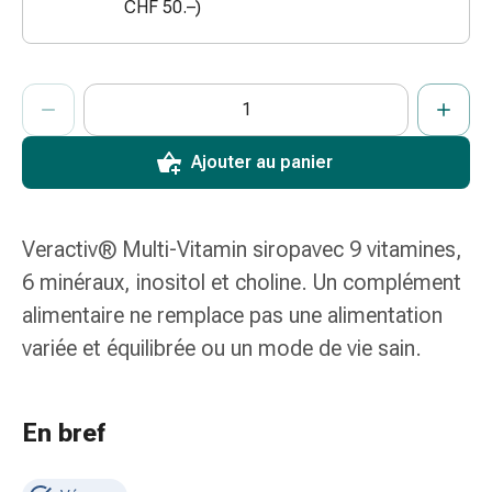
CHF 50.–)
coups
de
soleil
ProductDetailPage.Aria.AddToCartQuantityControlInst
Indiquer le nombre d’unités de cet article à ajouter au panier.
Vous avez atteint la quantité maximale commandable pour cet 
Nous n’avons momentanément pas d’autres unités de cet artic
Sets
de
rechange
Ajouter au panier
Pansements
Pommades
et
Veractiv® Multi-Vitamin siropavec 9 vitamines,
désinfection
6 minéraux, inositol et choline. Un complément
des
plaies
alimentaire ne remplace pas une alimentation
Pansement
variée et équilibrée ou un mode de vie sain.
spray
Sutures
cutanées
En bref
adhésives
et