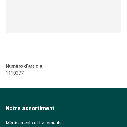
accessoires
Douche
nasale
Mouchoirs
Rhume
Cœur
et
circulation
sanguine
Numéro d’article
Cœur
1110377
Bas
de
compression
et
de
contention
Notre assortiment
Circulation
sanguine
Médicaments et traitements