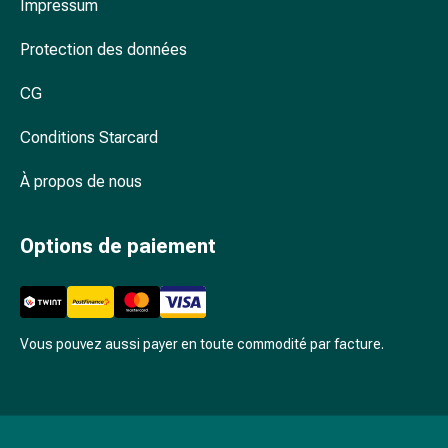
Impressum
des
foins
Protection des données
Antiallergiques
Peau
CG
Nez
Estomac
Conditions Starcard
et
intestins
À propos de nous
Diarrhée
Brûlures
Options de paiement
d’estomac
Hémorroïdes
Nausées
et
Vous pouvez aussi payer en toute commodité par facture.
vomissements
Digestion,
flatulences
et
ballonnements