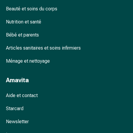
Arrêter
de
Beauté et soins du corps
fumer
Nutrition et santé
Veines
Troubles
Bébé et parents
cardiaques
et
Articles sanitaires et soins infirmiers
nerveux
Troubles
Ménage et nettoyage
de
la
mémoire
Amavita
et
de
Aide et contact
la
concentration
Starcard
Allergies
Newsletter
et
rhume