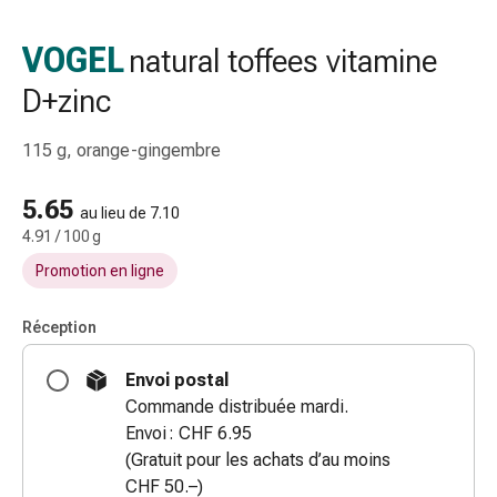
gaze
Bandes
VOGEL
natural toffees vitamine
de
D+zinc
compression
Pansements
adhésifs
115 g, orange-gingembre
Bandages,
rubans
5.65
au lieu de 7.10
et
4.91 / 100 g
accessoires
Promotion en ligne
Bandages
et
Réception
filets
tubulaires
Envoi postal
Matériel
Commande distribuée mardi.
de
Envoi : CHF 6.95
pansement
(Gratuit pour les achats d’au moins
Brûlures
CHF 50.–)
et