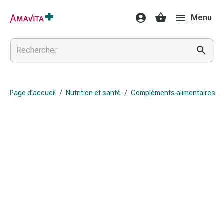
Médicaments
Menu
et
traitements
Lésions
cutanées
et
cicatrisation
Page d’accueil
/
Nutrition et santé
/
Compléments alimentaires
/
Compresses
pliées
Bandes
élastiques
Pansements
pour
les
doigts
Sparadraps
Bandes
de