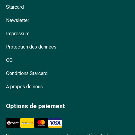
Arrêter
Starcard
de
fumer
Newsletter
Veines
Coagulation
Impressum
sanguine
Troubles
Protection des données
cardiaques
et
CG
nerveux
Troubles
Conditions Starcard
de
À propos de nous
la
mémoire
et
Options de paiement
de
la
concentration
Allergies