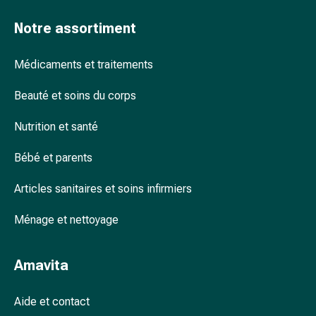
accessoires
Notre assortiment
Douche
nasale
Mouchoirs
Médicaments et traitements
Rhume
Beauté et soins du corps
Cœur
et
Nutrition et santé
circulation
sanguine
Bébé et parents
Cœur
Bas
Articles sanitaires et soins infirmiers
de
compression
Ménage et nettoyage
et
de
Amavita
contention
Circulation
sanguine
Aide et contact